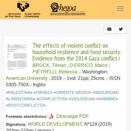
Togg
navig
The effects of violent conflict on
household resilience and food security:
Evidence from the 2014 Gaza conflict
/
BRÜCK, Tilman
;
D'ERRICO, Marco
;
PIETRELLI, Rebecca
.-
Washington:
American University
, 2019
.- 1vol; 21pp; 25cms .- ISSN
0305-750X.-
Inglés
<
PALESTINA
> <
ISRAEL
> <
ORIENTE MEDIO
> <
SEGURIDAD
ALIMENTARIA
> <
CONFLICTOS
> <
VIOLENCIA
> <
HAMBRE
>
<
POSTCONFLICTO
>
Descargar PDF
Formato electrónico:
WORLD DEVELOPMENT
, Nº119 (2019)
Signatura:
203pp-223pp ( revista )