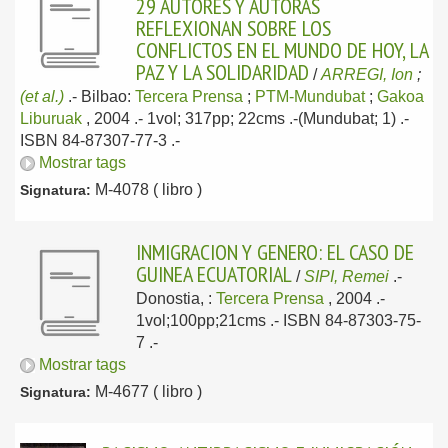
29 AUTORES Y AUTORAS
REFLEXIONAN SOBRE LOS
CONFLICTOS EN EL MUNDO DE HOY, LA
PAZ Y LA SOLIDARIDAD
/
ARREGI, Ion
;
(et al.)
.-
Bilbao:
Tercera Prensa
;
PTM-Mundubat
;
Gakoa
Liburuak
, 2004
.- 1vol; 317pp; 22cms .-(Mundubat; 1) .-
ISBN 84-87307-77-3 .-
Mostrar tags
M-4078 ( libro )
Signatura:
INMIGRACION Y GENERO: EL CASO DE
GUINEA ECUATORIAL
/
SIPI, Remei
.-
Donostia, :
Tercera Prensa
, 2004
.-
1vol;100pp;21cms .- ISBN 84-87303-75-
7 .-
Mostrar tags
M-4677 ( libro )
Signatura: