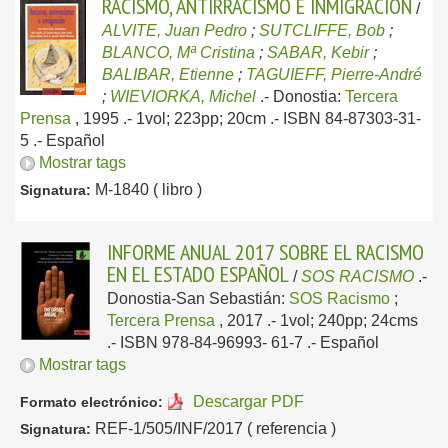
RACISMO, ANTIRRACISMO E INMIGRACIÓN
/
ALVITE, Juan Pedro
;
SUTCLIFFE, Bob
;
BLANCO, Mª Cristina
;
SABAR, Kebir
;
BALIBAR, Etienne
;
TAGUIEFF, Pierre-André
;
WIEVIORKA, Michel
.-
Donostia:
Tercera
Prensa
, 1995
.- 1vol; 223pp; 20cm .- ISBN 84-87303-31-
5 .-
Español
Mostrar tags
M-1840 ( libro )
Signatura:
INFORME ANUAL 2017 SOBRE EL RACISMO
EN EL ESTADO ESPAÑOL
/
SOS RACISMO
.-
Donostia-San Sebastián:
SOS Racismo
;
Tercera Prensa
, 2017
.- 1vol; 240pp; 24cms
.- ISBN 978-84-96993- 61-7 .-
Español
Mostrar tags
Descargar PDF
Formato electrónico:
REF-1/505/INF/2017 ( referencia )
Signatura: