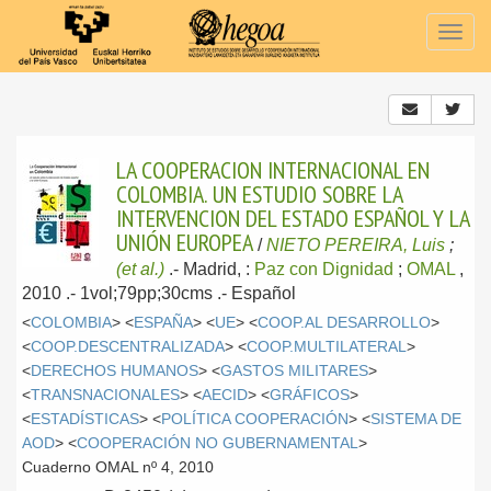
Togg
navig
LA COOPERACION INTERNACIONAL EN
COLOMBIA. UN ESTUDIO SOBRE LA
INTERVENCION DEL ESTADO ESPAÑOL Y LA
UNIÓN EUROPEA
/
NIETO PEREIRA, Luis
;
(et al.)
.-
Madrid, :
Paz con Dignidad
;
OMAL
,
2010
.- 1vol;79pp;30cms .-
Español
<
COLOMBIA
> <
ESPAÑA
> <
UE
> <
COOP.AL DESARROLLO
>
<
COOP.DESCENTRALIZADA
> <
COOP.MULTILATERAL
>
<
DERECHOS HUMANOS
> <
GASTOS MILITARES
>
<
TRANSNACIONALES
> <
AECID
> <
GRÁFICOS
>
<
ESTADÍSTICAS
> <
POLÍTICA COOPERACIÓN
> <
SISTEMA DE
AOD
> <
COOPERACIÓN NO GUBERNAMENTAL
>
Cuaderno OMAL nº 4, 2010