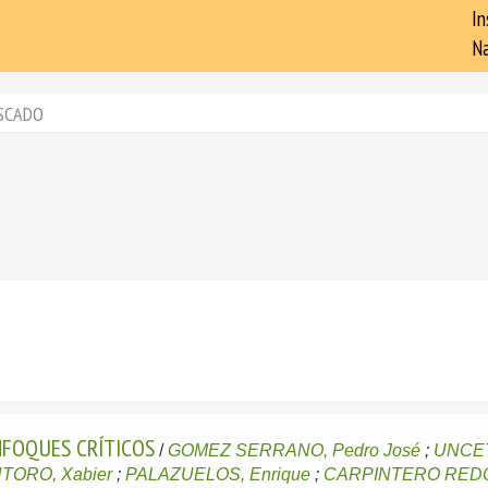
In
Na
SCADO
NFOQUES CRÍTICOS
/
GOMEZ SERRANO, Pedro José
;
UNCET
ORO, Xabier
;
PALAZUELOS, Enrique
;
CARPINTERO REDO