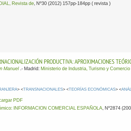
AL, Revista de
, Nº30 (2012) 157pp-184pp ( revista )
RNACIONALIZACIÓN PRODUCTIVA: APROXIMACIONES TEÓRIC
 Manuel
.-
Madrid:
Ministerio de Industria, Turismo y Comercio
RANJERA
> <
TRANSNACIONALES
> <
TEORÍAS ECONÓMICAS
> <
ANÁ
cargar PDF
conómico: INFORMACION COMERCIAL ESPAÑOLA
, Nº2874 (200