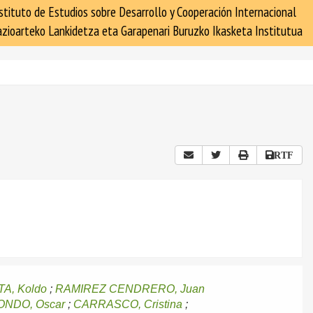
stituto de Estudios sobre Desarrollo y Cooperación Internacional
zioarteko Lankidetza eta Garapenari Buruzko Ikasketa Institutua
RTF
A, Koldo
;
RAMIREZ CENDRERO, Juan
NDO, Oscar
;
CARRASCO, Cristina
;