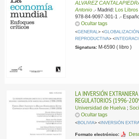
ALVAREZ CANTALAPIEDRA,
Antonio
.-
Madrid:
Los Libros
978-84-9097-301-1 .-
Españo
Ocultar tags
<
GENERAL
> <
GLOBALIZACIÓ
REPRODUCTIVA
> <
INTEGRAC
M-6590 ( libro )
Signatura:
LA INVERSIÓN EXTRANJER
REGULATORIOS (1996-200
Universidad de Huelva
;
Soc
Ocultar tags
<
BOLIVIA
> <
INVERSIÓN EXTR
Des
Formato electrónico: