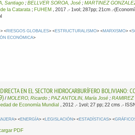
 Santiago
;
BELLVER SOROA, José
;
MARTINEZ GONZALEZ
 de la Catarata
;
FUHEM
, 2017
.- 1vol; 287pp; 21cm .-(Economía
l
N
> <
RIESGOS GLOBALES
> <
ESTRUCTURALISMO
> <
MARXISMO
> <
S
IÓN ECONÓMICA
>
A DIRECTA EN EL SECTOR HIDROCARBURÍFERO BOLIVIANO:
9)
/
MOLERO, Ricardo
;
PAZ ANTOLIN, María José
;
RAMIREZ 
iedad de Economía Mundial
, 2012
.- 1vol; 27 pp; 22 cms .- IS
ANJERA
> <
ENERGÍA
> <
LEGISLACIÓN
> <
ESTADÍSTICAS
> <
GRÁFICO
cargar PDF