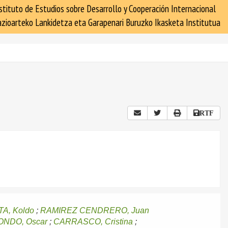
stituto de Estudios sobre Desarrollo y Cooperación Internacional
zioarteko Lankidetza eta Garapenari Buruzko Ikasketa Institutua
RTF
A, Koldo
;
RAMIREZ CENDRERO, Juan
NDO, Oscar
;
CARRASCO, Cristina
;