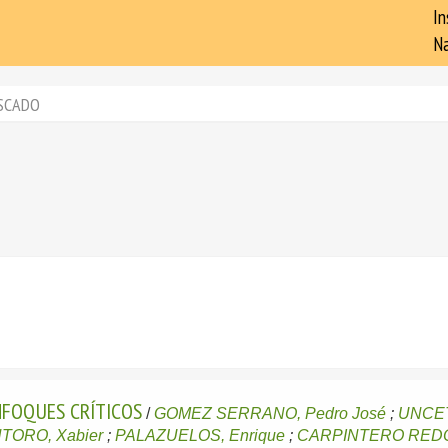
In
Na
SCADO
NFOQUES CRÍTICOS
/
GOMEZ SERRANO, Pedro José
;
UNCET
ORO, Xabier
;
PALAZUELOS, Enrique
;
CARPINTERO REDO