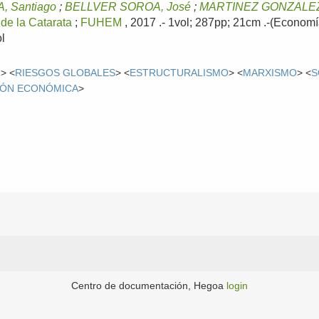
 Santiago
;
BELLVER SOROA, José
;
MARTINEZ GONZALEZ
 de la Catarata
;
FUHEM
, 2017
.- 1vol; 287pp; 21cm .-(Economía
l
N
> <
RIESGOS GLOBALES
> <
ESTRUCTURALISMO
> <
MARXISMO
> <
S
IÓN ECONÓMICA
>
Centro de documentación, Hegoa
login