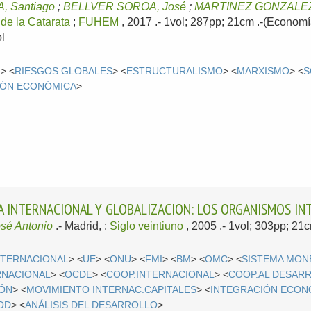
 Santiago
;
BELLVER SOROA, José
;
MARTINEZ GONZALEZ
 de la Catarata
;
FUHEM
, 2017
.- 1vol; 287pp; 21cm .-(Economía
l
N
> <
RIESGOS GLOBALES
> <
ESTRUCTURALISMO
> <
MARXISMO
> <
S
IÓN ECONÓMICA
>
 INTERNACIONAL Y GLOBALIZACION: LOS ORGANISMOS IN
sé Antonio
.-
Madrid, :
Siglo veintiuno
, 2005
.- 1vol; 303pp; 21
NTERNACIONAL
> <
UE
> <
ONU
> <
FMI
> <
BM
> <
OMC
> <
SISTEMA MON
RNACIONAL
> <
OCDE
> <
COOP.INTERNACIONAL
> <
COOP.AL DESAR
IÓN
> <
MOVIMIENTO INTERNAC.CAPITALES
> <
INTEGRACIÓN ECON
OD
> <
ANÁLISIS DEL DESARROLLO
>