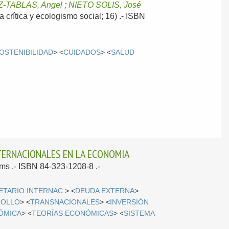
-TABLAS, Angel
;
NIETO SOLIS, José
 crítica y ecologismo social; 16) .- ISBN
OSTENIBILIDAD
> <
CUIDADOS
> <
SALUD
TERNACIONALES EN LA ECONOMIA
cms .- ISBN 84-323-1208-8 .-
ETARIO INTERNAC.
> <
DEUDA EXTERNA
>
ROLLO
> <
TRANSNACIONALES
> <
INVERSIÓN
ÓMICA
> <
TEORÍAS ECONÓMICAS
> <
SISTEMA