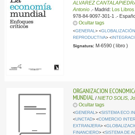
ALVAREZ CANTALAPIEDRA,
Antonio
.-
Madrid:
Los Libros
978-84-9097-301-1 .-
Españo
Ocultar tags
<
GENERAL
> <
GLOBALIZACIÓ
REPRODUCTIVA
> <
INTEGRAC
M-6590 ( libro )
Signatura:
ORGANIZACION ECONOMICA
MUNDIAL
/
NIETO SOLIS, Jo
Ocultar tags
<
GENERAL
> <
SISTEMA ECO.I
<
UNCTAD
> <
COMERCIO INTE
EXTRANJERA
> <
GLOBALIZAC
FINANCIERO
> <
SISTEMA DE A