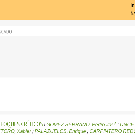
In
Na
SCADO
NFOQUES CRÍTICOS
/
GOMEZ SERRANO, Pedro José
;
UNCET
ORO, Xabier
;
PALAZUELOS, Enrique
;
CARPINTERO REDO