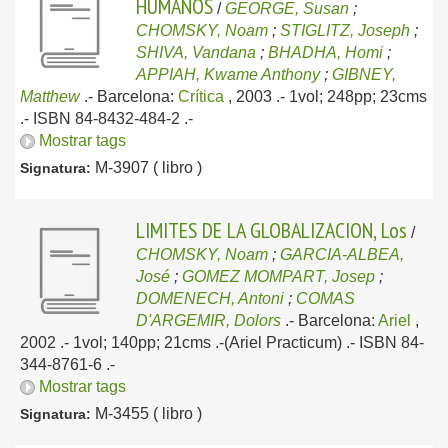
HUMANOS
/
GEORGE, Susan
;
CHOMSKY, Noam
;
STIGLITZ, Joseph
;
SHIVA, Vandana
;
BHADHA, Homi
;
APPIAH, Kwame Anthony
;
GIBNEY,
Matthew
.-
Barcelona:
Crítica
, 2003
.- 1vol; 248pp; 23cms
.- ISBN 84-8432-484-2 .-
Mostrar tags
M-3907 ( libro )
Signatura:
LIMITES DE LA GLOBALIZACION, Los
/
CHOMSKY, Noam
;
GARCIA-ALBEA,
José
;
GOMEZ MOMPART, Josep
;
DOMENECH, Antoni
;
COMAS
D'ARGEMIR, Dolors
.-
Barcelona:
Ariel
,
2002
.- 1vol; 140pp; 21cms .-(Ariel Practicum) .- ISBN 84-
344-8761-6 .-
Mostrar tags
M-3455 ( libro )
Signatura: