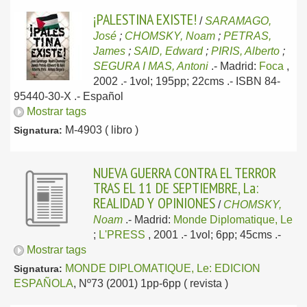
¡PALESTINA EXISTE!
/
SARAMAGO,
José
;
CHOMSKY, Noam
;
PETRAS,
James
;
SAID, Edward
;
PIRIS, Alberto
;
SEGURA I MAS, Antoni
.-
Madrid:
Foca
,
2002
.- 1vol; 195pp; 22cms .- ISBN 84-
95440-30-X .-
Español
Mostrar tags
M-4903 ( libro )
Signatura:
NUEVA GUERRA CONTRA EL TERROR
TRAS EL 11 DE SEPTIEMBRE, La:
REALIDAD Y OPINIONES
/
CHOMSKY,
Noam
.-
Madrid:
Monde Diplomatique, Le
;
L'PRESS
, 2001
.- 1vol; 6pp; 45cms .-
Mostrar tags
MONDE DIPLOMATIQUE, Le: EDICION
Signatura:
ESPAÑOLA
, Nº73 (2001) 1pp-6pp ( revista )