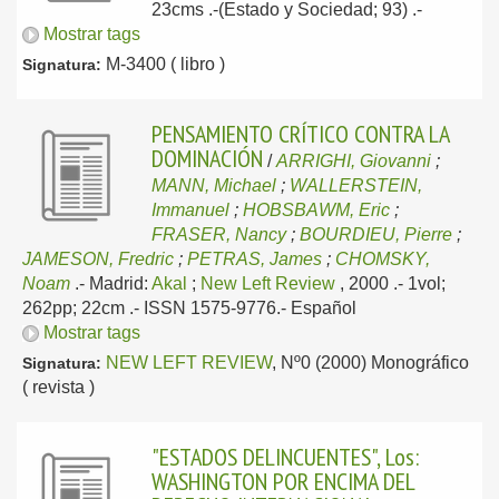
23cms .-(Estado y Sociedad; 93) .-
Mostrar tags
M-3400 ( libro )
Signatura:
PENSAMIENTO CRÍTICO CONTRA LA
DOMINACIÓN
/
ARRIGHI, Giovanni
;
MANN, Michael
;
WALLERSTEIN,
Immanuel
;
HOBSBAWM, Eric
;
FRASER, Nancy
;
BOURDIEU, Pierre
;
JAMESON, Fredric
;
PETRAS, James
;
CHOMSKY,
Noam
.-
Madrid:
Akal
;
New Left Review
, 2000
.- 1vol;
262pp; 22cm .- ISSN 1575-9776.-
Español
Mostrar tags
NEW LEFT REVIEW
, Nº0 (2000) Monográfico
Signatura:
( revista )
"ESTADOS DELINCUENTES", Los:
WASHINGTON POR ENCIMA DEL