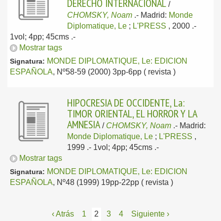
DERECHO INTERNACIONAL
/
CHOMSKY, Noam
.-
Madrid:
Monde
Diplomatique, Le
;
L'PRESS
, 2000
.-
1vol; 4pp; 45cms .-
Mostrar tags
MONDE DIPLOMATIQUE, Le: EDICION
Signatura:
ESPAÑOLA
, Nº58-59 (2000) 3pp-6pp ( revista )
HIPOCRESIA DE OCCIDENTE, La:
TIMOR ORIENTAL, EL HORROR Y LA
AMNESIA
/
CHOMSKY, Noam
.-
Madrid:
Monde Diplomatique, Le
;
L'PRESS
,
1999
.- 1vol; 4pp; 45cms .-
Mostrar tags
MONDE DIPLOMATIQUE, Le: EDICION
Signatura:
ESPAÑOLA
, Nº48 (1999) 19pp-22pp ( revista )
‹ Atrás
1
2
3
4
Siguiente ›