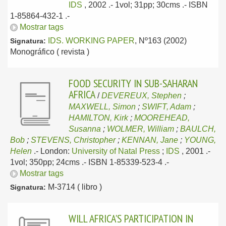
IDS
, 2002
.- 1vol; 31pp; 30cms .- ISBN
1-85864-432-1 .-
Mostrar tags
IDS. WORKING PAPER
, Nº163 (2002)
Signatura:
Monográfico ( revista )
FOOD SECURITY IN SUB-SAHARAN
AFRICA
/
DEVEREUX, Stephen
;
MAXWELL, Simon
;
SWIFT, Adam
;
HAMILTON, Kirk
;
MOOREHEAD,
Susanna
;
WOLMER, William
;
BAULCH,
Bob
;
STEVENS, Christopher
;
KENNAN, Jane
;
YOUNG,
Helen
.-
London:
University of Natal Press
;
IDS
, 2001
.-
1vol; 350pp; 24cms .- ISBN 1-85339-523-4 .-
Mostrar tags
M-3714 ( libro )
Signatura:
WILL AFRICA'S PARTICIPATION IN