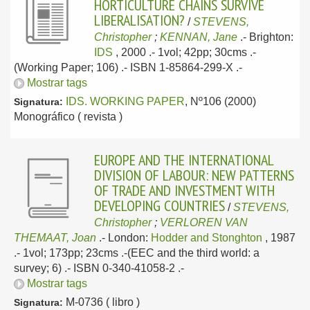
HORTICULTURE CHAINS SURVIVE
LIBERALISATION?
/
STEVENS,
Christopher
;
KENNAN, Jane
.-
Brighton:
IDS
, 2000
.- 1vol; 42pp; 30cms .-
(Working Paper; 106) .- ISBN 1-85864-299-X .-
Mostrar tags
IDS. WORKING PAPER
, Nº106 (2000)
Signatura:
Monográfico ( revista )
EUROPE AND THE INTERNATIONAL
DIVISION OF LABOUR: NEW PATTERNS
OF TRADE AND INVESTMENT WITH
DEVELOPING COUNTRIES
/
STEVENS,
Christopher
;
VERLOREN VAN
THEMAAT, Joan
.-
London:
Hodder and Stonghton
, 1987
.- 1vol; 173pp; 23cms .-(EEC and the third world: a
survey; 6) .- ISBN 0-340-41058-2 .-
Mostrar tags
M-0736 ( libro )
Signatura: