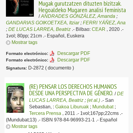
Mugak gurutzatzen dituzten bizitzak.
Hegoaldeko Mugaren analisi feminista
/
ANDRADES GONZÁLEZ, Amanda
;
GANDARIAS GOIKOETXEA, Itziar
;
FERRI YÁÑEZ, Ana
;
DE LUCAS LARREA, Beatriz
.-
Bilbao:
CEAR
, 2020
.-
1vol; 80pp; 21cm .-
Español, Euskera
Mostrar tags
Descargar PDF
Formato electrónico:
Descargar PDF
Formato electrónico:
D-2872 ( documento )
Signatura:
(RE) PENSAR LOS DERECHOS HUMANOS
DESDE UNA PERSPECTIVA DE GÉNERO.
/
DE
LUCAS LARREA, Beatriz
;
(et al.)
.-
San
Sebastian, :
Gakoa Liburuak
;
Mundubat
;
Tercera Prensa
, 2011
.- 1vol;167pp;22cms .-
(Mundubat;13) .- ISBN 978-84-96993-21-1 .-
Español
Mostrar tags