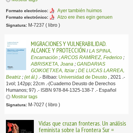
Ayer también huimos
Formato electrónico:
Atzo ere ihes egin genuen
Formato electrónico:
M-7237 ( libro )
Signatura:
MIGRACIONES Y VULNERABILIDAD.
ALCANCE Y PROTECCIÓN
/
LA SPINA,
Encarnación
;
ARCOS RAMÍREZ, Federico
;
ABRISKETA, Joana
;
GANDARIAS
GOIKOETXEA, Itziar
;
DE LUCAS LARREA,
Beatriz
;
(et ál.)
.-
Bilbao:
Universidad de Deusto
, 2021
.-
1vol; 142pp; 22cm .-(Cuaderno Deusto de Derechos
Humanos; 97) .- ISBN 978-84-1325-138-7 .-
Español
Mostrar tags
M-7027 ( libro )
Signatura:
Vidas que cruzan fronteras. Un análisis
feminista sobre la Frontera Sur =