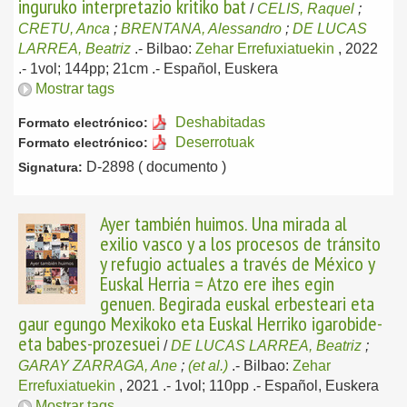
inguruko interpretazio kritiko bat
/
CELIS, Raquel
;
CRETU, Anca
;
BRENTANA, Alessandro
;
DE LUCAS
LARREA, Beatriz
.-
Bilbao:
Zehar Errefuxiatuekin
, 2022
.- 1vol; 144pp; 21cm .-
Español, Euskera
Mostrar tags
Deshabitadas
Formato electrónico:
Deserrotuak
Formato electrónico:
D-2898 ( documento )
Signatura:
Ayer también huimos. Una mirada al
exilio vasco y a los procesos de tránsito
y refugio actuales a través de México y
Euskal Herria = Atzo ere ihes egin
genuen. Begirada euskal erbesteari eta
gaur egungo Mexikoko eta Euskal Herriko igarobide-
eta babes-prozesuei
/
DE LUCAS LARREA, Beatriz
;
GARAY ZARRAGA, Ane
;
(et al.)
.-
Bilbao:
Zehar
Errefuxiatuekin
, 2021
.- 1vol; 110pp .-
Español, Euskera
Mostrar tags