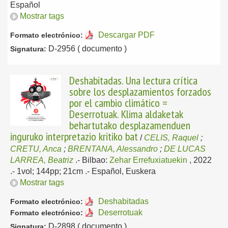
Español
Mostrar tags
Descargar PDF
Formato electrónico:
D-2956 ( documento )
Signatura:
Deshabitadas. Una lectura crítica
sobre los desplazamientos forzados
por el cambio climático =
Deserrotuak. Klima aldaketak
behartutako desplazamenduen
inguruko interpretazio kritiko bat
/
CELIS, Raquel
;
CRETU, Anca
;
BRENTANA, Alessandro
;
DE LUCAS
LARREA, Beatriz
.-
Bilbao:
Zehar Errefuxiatuekin
, 2022
.- 1vol; 144pp; 21cm .-
Español, Euskera
Mostrar tags
Deshabitadas
Formato electrónico:
Deserrotuak
Formato electrónico:
D-2898 ( documento )
Signatura: