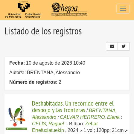
Togg
navig
Listado de los registros
Fecha:
10 de agosto de 2026 10:40
Autor/a: BRENTANA, Alessandro
Número de registros:
2
Deshabitadas. Un recorrido entre el
despojo y las fronteras
/
BRENTANA,
Alessandro
;
CALVAR HERRERO, Elena
;
CELIS, Raquel
.-
Bilbao:
Zehar
Errefuxiatuekin
, 2024
.- 1 vol; 120pp; 21cm .-