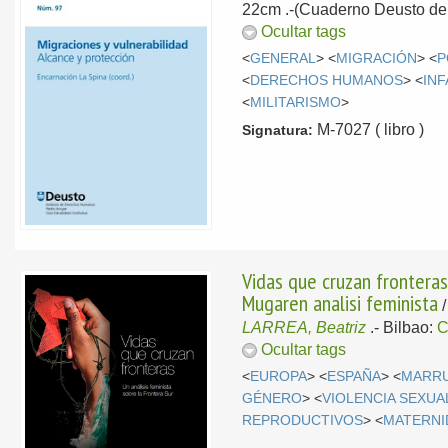
22cm .-(Cuaderno Deusto de
Ocultar tags
<
GENERAL
> <
MIGRACIÓN
> <
P
<
DERECHOS HUMANOS
> <
INF
<
MILITARISMO
>
M-7027 ( libro )
Signatura:
Vidas que cruzan fronteras
Mugaren analisi feminista
LARREA, Beatriz
.-
Bilbao:
Ocultar tags
<
EUROPA
> <
ESPAÑA
> <
MARR
GÉNERO
> <
VIOLENCIA SEXUA
REPRODUCTIVOS
> <
MATERNI