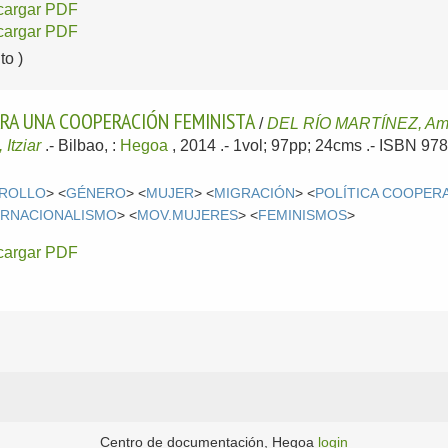
cargar PDF
cargar PDF
o )
ARA UNA COOPERACIÓN FEMINISTA
/
DEL RÍO MARTÍNEZ, Am
tziar
.-
Bilbao, :
Hegoa
, 2014
.- 1vol; 97pp; 24cms .- ISBN 97
RROLLO
> <
GÉNERO
> <
MUJER
> <
MIGRACIÓN
> <
POLÍTICA COOPER
ERNACIONALISMO
> <
MOV.MUJERES
> <
FEMINISMOS
>
cargar PDF
Centro de documentación, Hegoa
login