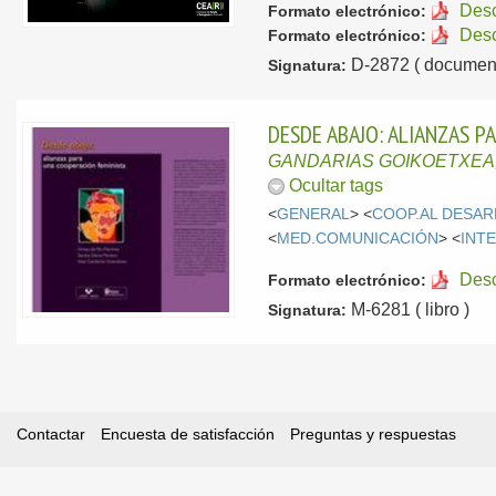
Des
Formato electrónico:
Des
Formato electrónico:
D-2872 ( document
Signatura:
DESDE ABAJO: ALIANZAS P
GANDARIAS GOIKOETXEA, I
Ocultar tags
<
GENERAL
> <
COOP.AL DESA
<
MED.COMUNICACIÓN
> <
INT
Des
Formato electrónico:
M-6281 ( libro )
Signatura:
Contactar
Encuesta de satisfacción
Preguntas y respuestas