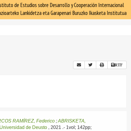
stituto de Estudios sobre Desarrollo y Cooperación Internacional
zioarteko Lankidetza eta Garapenari Buruzko Ikasketa Institutua
RTF
COS RAMÍREZ, Federico
;
ABRISKETA,
Universidad de Deusto
, 2021
.- 1vol; 142pp;