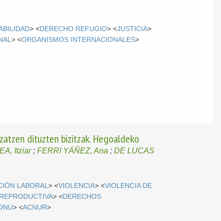
l
ABILIDAD
> <
DERECHO REFUGIO
> <
JUSTICIA
>
NAL
> <
ORGANISMOS INTERNACIONALES
>
tzatzen dituzten bizitzak. Hegoaldeko
, Itziar
;
FERRI YÁÑEZ, Ana
;
DE LUCAS
CIÓN LABORAL
> <
VIOLENCIA
> <
VIOLENCIA DE
 REPRODUCTIVA
> <
DERECHOS
ONU
> <
ACNUR
>