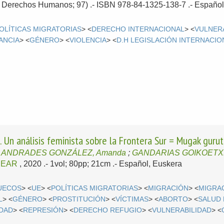
 Derechos Humanos; 97) .- ISBN 978-84-1325-138-7 .-
Españo
OLÍTICAS MIGRATORIAS
> <
DERECHO INTERNACIONAL
> <
VULNER
ANCIA
> <
GÉNERO
> <
VIOLENCIA
> <
D.H LEGISLACIÓN INTERNACIO
. Un análisis feminista sobre la Frontera Sur = Mugak guru
/
ANDRADES GONZÁLEZ, Amanda
;
GANDARIAS GOIKOETXEA
CEAR
, 2020
.- 1vol; 80pp; 21cm .-
Español, Euskera
UECOS
> <
UE
> <
POLÍTICAS MIGRATORIAS
> <
MIGRACIÓN
> <
MIGRA
L
> <
GÉNERO
> <
PROSTITUCIÓN
> <
VÍCTIMAS
> <
ABORTO
> <
SALUD
DAD
> <
REPRESIÓN
> <
DERECHO REFUGIO
> <
VULNERABILIDAD
> <