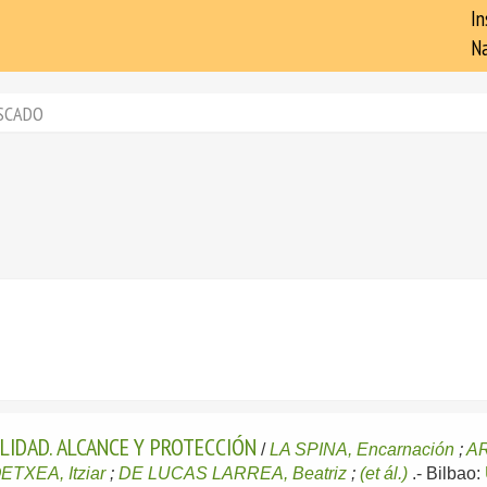
In
Na
SCADO
LIDAD. ALCANCE Y PROTECCIÓN
/
LA SPINA, Encarnación
;
AR
TXEA, Itziar
;
DE LUCAS LARREA, Beatriz
;
(et ál.)
.-
Bilbao: