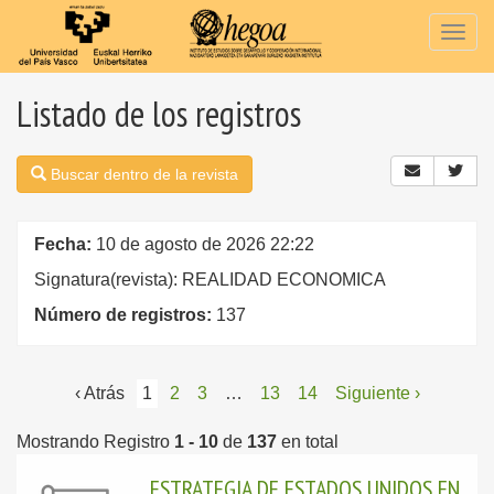
Togg
navig
Listado de los registros
Buscar dentro de la revista
Fecha:
10 de agosto de 2026 22:22
Signatura(revista): REALIDAD ECONOMICA
Número de registros:
137
‹ Atrás
1
2
3
…
13
14
Siguiente ›
Mostrando Registro
1 - 10
de
137
en total
ESTRATEGIA DE ESTADOS UNIDOS EN