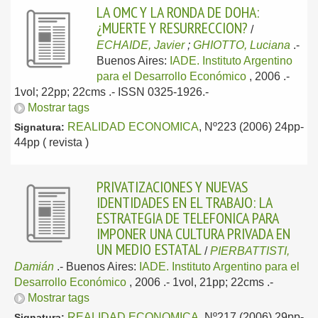
LA OMC Y LA RONDA DE DOHA:
¿MUERTE Y RESURRECCION?
/
ECHAIDE, Javier
;
GHIOTTO, Luciana
.-
Buenos Aires:
IADE. Instituto Argentino
para el Desarrollo Económico
, 2006
.-
1vol; 22pp; 22cms .- ISSN 0325-1926.-
Mostrar tags
REALIDAD ECONOMICA
, Nº223 (2006) 24pp-
Signatura:
44pp ( revista )
PRIVATIZACIONES Y NUEVAS
IDENTIDADES EN EL TRABAJO: LA
ESTRATEGIA DE TELEFONICA PARA
IMPONER UNA CULTURA PRIVADA EN
UN MEDIO ESTATAL
/
PIERBATTISTI,
Damián
.-
Buenos Aires:
IADE. Instituto Argentino para el
Desarrollo Económico
, 2006
.- 1vol, 21pp; 22cms .-
Mostrar tags
REALIDAD ECONOMICA
, Nº217 (2006) 29pp-
Signatura: