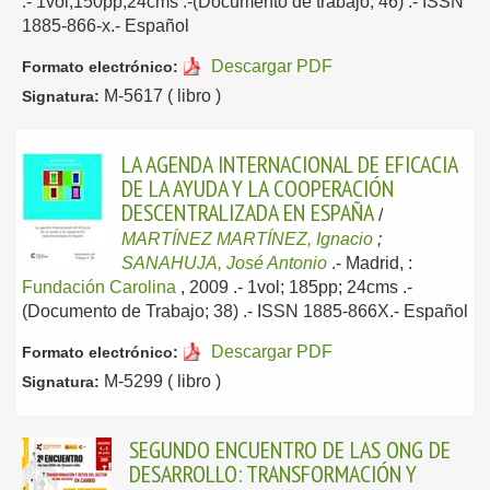
.- 1vol;150pp;24cms .-(Documento de trabajo; 46) .- ISSN
1885-866-x.-
Español
Descargar PDF
Formato electrónico:
M-5617 ( libro )
Signatura:
LA AGENDA INTERNACIONAL DE EFICACIA
DE LA AYUDA Y LA COOPERACIÓN
DESCENTRALIZADA EN ESPAÑA
/
MARTÍNEZ MARTÍNEZ, Ignacio
;
SANAHUJA, José Antonio
.-
Madrid, :
Fundación Carolina
, 2009
.- 1vol; 185pp; 24cms .-
(Documento de Trabajo; 38) .- ISSN 1885-866X.-
Español
Descargar PDF
Formato electrónico:
M-5299 ( libro )
Signatura:
SEGUNDO ENCUENTRO DE LAS ONG DE
DESARROLLO: TRANSFORMACIÓN Y