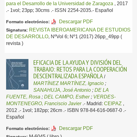
para el Desarrollo de la Universidad de Zaragoza
, 2017
.- 1vol; 23pp; 30cms .- ISSN 2254-2035.-
Español
Descargar PDF
Formato electrónico:
REVISTA IBEROAMERICANA DE ESTUDIOS
Signatura:
DE DESARROLLO
, NºVol 6; Nº1 (2017) 26pp_49pp (
revista )
EFICACIA DE LA AYUDA Y DIVISIÓN DEL
TRABAJO: RETOS PARA LA COOPERACIÓN
DESCENTRALIZADA ESPAÑOLA
/
MARTÍNEZ MARTÍNEZ, Ignacio
;
SANAHUJA, José Antonio
;
DE LA
FUENTE, Rosa
;
DEL CAMPO, Esther
;
VERDES-
MONTENEGRO, Franciscio Javier
.-
Madrid:
CEIPAZ
,
2012
.- 1vol; 182pp; 26cm .- ISBN 978-84-616-0687-0 .-
Español
Descargar PDF
Formato electrónico:
M-6045 ( libro )
Signatura: