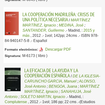
LA COOPERACIÓN MADRILEÑA: CRISIS DE
UNA POLÍTICA NECESARIA
/
MARTÍNEZ
MARTÍNEZ, Ignacio
;
MEDINA, José
;
SANTANDER, Guillermo
.-
Madrid, :
2015 y
más
, 2012
.- 1vol; 142pp; 24cms .- ISBN 978-
84-940147-5-8 .-
Español
Descargar PDF
Formato electrónico:
M-6173 ( libro )
Signatura:
LA EFICACIA DE LA AYUDA Y LA
COOPERACIÓN ESPAÑOLA
/
DE LA IGLESIA-
CARUNCHO GARCIA, Manuel
;
ALONSO,
José Antonio
;
BENGOA, Juana
;
MARTÍNEZ
MARTÍNEZ, Ignacio
;
SANAHUJA, José
Antonio
;
SOLETO MARTIN, Ignacio
.-
Madrid, :
Complutense
, 2012
.- 1vol; 186 pp; 22 cms .-(Estudios