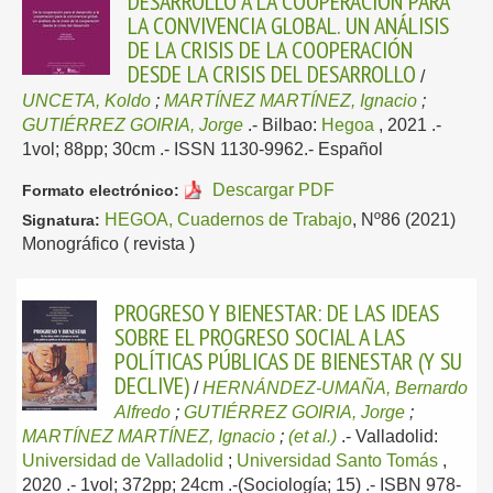
DESARROLLO A LA COOPERACIÓN PARA
LA CONVIVENCIA GLOBAL. UN ANÁLISIS
DE LA CRISIS DE LA COOPERACIÓN
DESDE LA CRISIS DEL DESARROLLO
/
UNCETA, Koldo
;
MARTÍNEZ MARTÍNEZ, Ignacio
;
GUTIÉRREZ GOIRIA, Jorge
.-
Bilbao:
Hegoa
, 2021
.-
1vol; 88pp; 30cm .- ISSN 1130-9962.-
Español
Descargar PDF
Formato electrónico:
HEGOA, Cuadernos de Trabajo
, Nº86 (2021)
Signatura:
Monográfico ( revista )
PROGRESO Y BIENESTAR: DE LAS IDEAS
SOBRE EL PROGRESO SOCIAL A LAS
POLÍTICAS PÚBLICAS DE BIENESTAR (Y SU
DECLIVE)
/
HERNÁNDEZ-UMAÑA, Bernardo
Alfredo
;
GUTIÉRREZ GOIRIA, Jorge
;
MARTÍNEZ MARTÍNEZ, Ignacio
;
(et al.)
.-
Valladolid:
Universidad de Valladolid
;
Universidad Santo Tomás
,
2020
.- 1vol; 372pp; 24cm .-(Sociología; 15) .- ISBN 978-