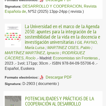
Formato electrónico:
DESARROLLO Y COOPERACION, Revista
Signatura:
Española de
, Nº52 (2025) 13pp-24pp ( revista )
La Universidad en el marco de la Agenda
2030: apuntes para la integración de la
sostenibilidad de la vida en la docencia e
investigación universitarias
/
GIL PAYNO,
María Luisa
;
MARTINEZ OSES, Pablo
;
MARTÍNEZ MARTÍNEZ, Ignacio
;
RODRÍGUEZ
CÁCERES, Rocío
.-
Madrid:
Economistas sin Fronteras
,
2023
.- 1vol; 171pp; 30cm .- ISBN 978-84-09-55706-6 .-
Español, Euskera
Descargar PDF
Formato electrónico:
D-2903 ( documento )
Signatura:
POTENCIALIDADES Y PRÁCTICAS DE LA
COOPERACIÓN AL DESARROLLO