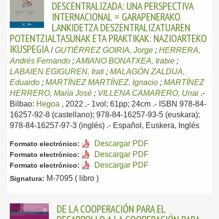
DESCENTRALIZADA: UNA PERSPECTIVA
INTERNACIONAL = GARAPENERAKO
LANKIDETZA DESZENTRALIZATUAREN
POTENTZIALTASUNAK ETA PRAKTIKAK: NAZIOARTEKO
IKUSPEGIA
/
GUTIÉRREZ GOIRIA, Jorge
;
HERRERA,
Andrés Fernando
;
AMIANO BONATXEA, Iratxe
;
LABAIEN EGIGUREN, Irati
;
MALAGÓN ZALDUA,
Eduardo
;
MARTÍNEZ MARTÍNEZ, Ignacio
;
MARTÍNEZ
HERRERO, María José
;
VILLENA CAMARERO, Unai
.-
Bilbao:
Hegoa
, 2022
.- 1vol; 61pp; 24cm .- ISBN 978-84-
16257-92-8 (castellano); 978-84-16257-93-5 (euskara);
978-84-16257-97-3 (inglés) .-
Español, Euskera, Inglés
Descargar PDF
Formato electrónico:
Descargar PDF
Formato electrónico:
Descargar PDF
Formato electrónico:
M-7095 ( libro )
Signatura:
DE LA COOPERACIÓN PARA EL