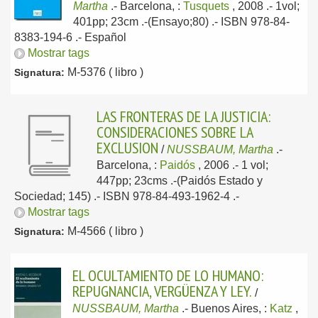
Martha
.-
Barcelona, :
Tusquets
, 2008
.- 1vol;
401pp; 23cm .-(Ensayo;80) .- ISBN 978-84-
8383-194-6 .-
Español
Mostrar tags
M-5376 ( libro )
Signatura:
LAS FRONTERAS DE LA JUSTICIA:
CONSIDERACIONES SOBRE LA
EXCLUSION
/
NUSSBAUM, Martha
.-
Barcelona, :
Paidós
, 2006
.- 1 vol;
447pp; 23cms .-(Paidós Estado y
Sociedad; 145) .- ISBN 978-84-493-1962-4 .-
Mostrar tags
M-4566 ( libro )
Signatura:
EL OCULTAMIENTO DE LO HUMANO:
REPUGNANCIA, VERGÜENZA Y LEY.
/
NUSSBAUM, Martha
.-
Buenos Aires, :
Katz
,