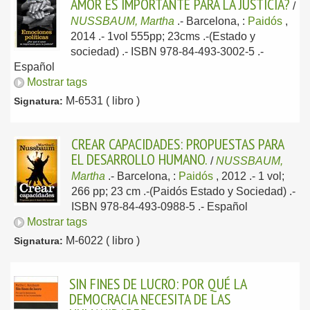
AMOR ES IMPORTANTE PARA LA JUSTICIA?
/
NUSSBAUM, Martha
.-
Barcelona, :
Paidós
,
2014
.- 1vol 555pp; 23cms .-(Estado y
sociedad) .- ISBN 978-84-493-3002-5 .-
Español
Mostrar tags
M-6531 ( libro )
Signatura:
CREAR CAPACIDADES: PROPUESTAS PARA
EL DESARROLLO HUMANO.
/
NUSSBAUM,
Martha
.-
Barcelona, :
Paidós
, 2012
.- 1 vol;
266 pp; 23 cm .-(Paidós Estado y Sociedad) .-
ISBN 978-84-493-0988-5 .-
Español
Mostrar tags
M-6022 ( libro )
Signatura:
SIN FINES DE LUCRO: POR QUÉ LA
DEMOCRACIA NECESITA DE LAS