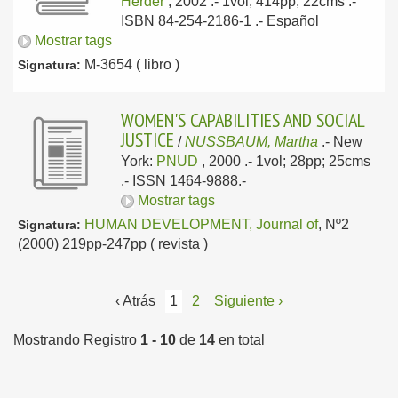
Herder
, 2002
.- 1vol; 414pp; 22cms .-
ISBN 84-254-2186-1 .-
Español
Mostrar tags
M-3654 ( libro )
Signatura:
WOMEN'S CAPABILITIES AND SOCIAL
JUSTICE
/
NUSSBAUM, Martha
.-
New
York:
PNUD
, 2000
.- 1vol; 28pp; 25cms
.- ISSN 1464-9888.-
Mostrar tags
HUMAN DEVELOPMENT, Journal of
, Nº2
Signatura:
(2000) 219pp-247pp ( revista )
‹ Atrás
1
2
Siguiente ›
Mostrando Registro
1 - 10
de
14
en total