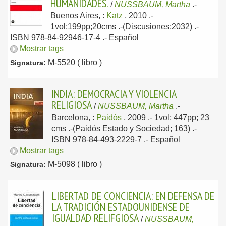
HUMANIDADES.
/
NUSSBAUM, Martha
.-
Buenos Aires, :
Katz
, 2010
.-
1vol;199pp;20cms .-(Discusiones;2032) .-
ISBN 978-84-92946-17-4 .-
Español
Mostrar tags
M-5520 ( libro )
Signatura:
INDIA: DEMOCRACIA Y VIOLENCIA
RELIGIOSA
/
NUSSBAUM, Martha
.-
Barcelona, :
Paidós
, 2009
.- 1vol; 447pp; 23
cms .-(Paidós Estado y Sociedad; 163) .-
ISBN 978-84-493-2229-7 .-
Español
Mostrar tags
M-5098 ( libro )
Signatura:
LIBERTAD DE CONCIENCIA: EN DEFENSA DE
LA TRADICIÓN ESTADOUNIDENSE DE
IGUALDAD RELIFGIOSA
/
NUSSBAUM,