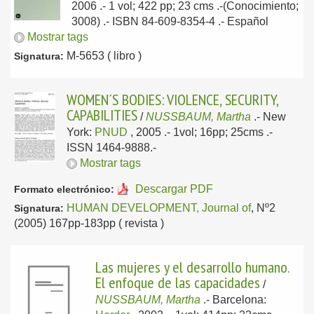
2006
.- 1 vol; 422 pp; 23 cms .-(Conocimiento;
3008) .- ISBN 84-609-8354-4 .-
Español
Mostrar tags
M-5653 ( libro )
Signatura:
WOMEN´S BODIES: VIOLENCE, SECURITY,
CAPABILITIES
/
NUSSBAUM, Martha
.-
New
York:
PNUD
, 2005
.- 1vol; 16pp; 25cms .-
ISSN 1464-9888.-
Mostrar tags
Descargar PDF
Formato electrónico:
HUMAN DEVELOPMENT, Journal of
, Nº2
Signatura:
(2005) 167pp-183pp ( revista )
Las mujeres y el desarrollo humano.
El enfoque de las capacidades
/
NUSSBAUM, Martha
.-
Barcelona: