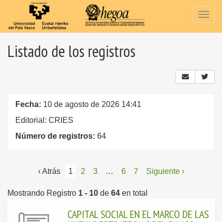
Togg
navig
Listado de los registros
Fecha:
10 de agosto de 2026 14:41
Editorial: CRIES
Número de registros:
64
‹ Atrás
1
2
3
…
6
7
Siguiente ›
Mostrando Registro
1 - 10
de
64
en total
CAPITAL SOCIAL EN EL MARCO DE LAS