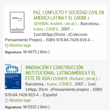
PAZ, CONFLICTO Y SOCIEDAD CIVIL EN
AMERICA LATINA Y EL CARIBE
/
SERBIN, Andrés
;
(et al.)
.-
Barcelona, :
Icaria
;
CRIES
, 2007
.-
1vol;403pp;20cms .-(Coleccion
Pensamiento Propio) .- ISBN 978-84-7426-919-4 .-
Mostrar tags
M-4675 ( libro )
Signatura:
INNOVACIÓN Y CONSTRUCCIÓN
INSTITUCIONAL: LATINOAMÉRICA Y EL
ESTE DE ASIA
/
DONER, Richard
;
(et al.)
.-
Barcelona, :
Icaria
;
CRIES
, 2007
.- 1vol;
144pp; 20cm .-(Pensamiento propio) .- ISBN
978-84-7426-915-4 .-
Español
Mostrar tags
M-5332 ( libro )
Signatura: