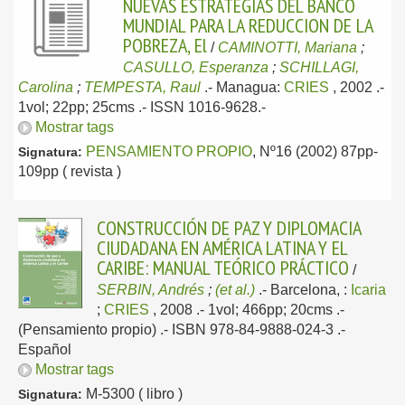
NUEVAS ESTRATEGIAS DEL BANCO
MUNDIAL PARA LA REDUCCION DE LA
POBREZA, El
/
CAMINOTTI, Mariana
;
CASULLO, Esperanza
;
SCHILLAGI,
Carolina
;
TEMPESTA, Raul
.-
Managua:
CRIES
, 2002
.-
1vol; 22pp; 25cms .- ISSN 1016-9628.-
Mostrar tags
PENSAMIENTO PROPIO
, Nº16 (2002) 87pp-
Signatura:
109pp ( revista )
CONSTRUCCIÓN DE PAZ Y DIPLOMACIA
CIUDADANA EN AMÉRICA LATINA Y EL
CARIBE: MANUAL TEÓRICO PRÁCTICO
/
SERBIN, Andrés
;
(et al.)
.-
Barcelona, :
Icaria
;
CRIES
, 2008
.- 1vol; 466pp; 20cms .-
(Pensamiento propio) .- ISBN 978-84-9888-024-3 .-
Español
Mostrar tags
M-5300 ( libro )
Signatura: