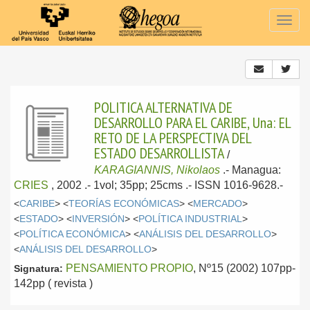
Togg
navig
POLITICA ALTERNATIVA DE
DESARROLLO PARA EL CARIBE, Una: EL
RETO DE LA PERSPECTIVA DEL
ESTADO DESARROLLISTA
/
KARAGIANNIS, Nikolaos
.-
Managua:
CRIES
, 2002
.- 1vol; 35pp; 25cms .- ISSN 1016-9628.-
<
CARIBE
> <
TEORÍAS ECONÓMICAS
> <
MERCADO
>
<
ESTADO
> <
INVERSIÓN
> <
POLÍTICA INDUSTRIAL
>
<
POLÍTICA ECONÓMICA
> <
ANÁLISIS DEL DESARROLLO
>
<
ANÁLISIS DEL DESARROLLO
>
PENSAMIENTO PROPIO
, Nº15 (2002) 107pp-
Signatura:
142pp ( revista )