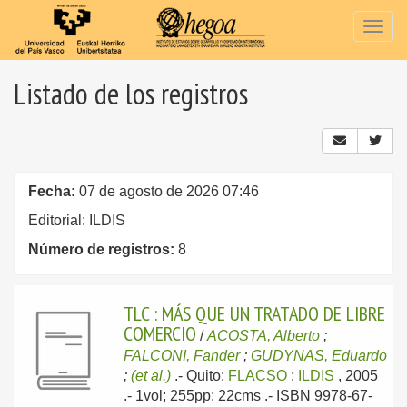
Togg
navig
Listado de los registros
Fecha:
07 de agosto de 2026 07:46
Editorial: ILDIS
Número de registros:
8
TLC : MÁS QUE UN TRATADO DE LIBRE
COMERCIO
/
ACOSTA, Alberto
;
FALCONI, Fander
;
GUDYNAS, Eduardo
;
(et al.)
.-
Quito:
FLACSO
;
ILDIS
, 2005
.- 1vol; 255pp; 22cms .- ISBN 9978-67-