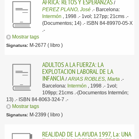
AFRICA: RETOS Y ESPERANZAS
/
PEREZ PLANO, José
.-
Barcelona:
Intermón
, 1998
.- 1vol; 127pp; 21cms .-
(Documentos; 14) .- ISBN 84-89970-05-X
.-
Mostrar tags
M-2677 ( libro )
Signatura:
ADULTOS A LA FUERZA: LA
EXPLOTACION LABORAL DE LA
INFANCIA
/
ARIAS ROBLES, Marta
.-
Barcelona:
Intermón
, 1998
.- 1vol;
109pp; 21cms .-(Documentos Intermón;
13) .- ISBN 84-8063-324-7 .-
Mostrar tags
M-2399 ( libro )
Signatura:
REALIDAD DE LA AYUDA 1997, La: UNA