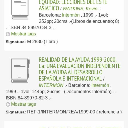
EQUIDAD: LECCIONES DEL ESTE
ASIATICO
/
WATKINS, Kevin
.-
Barcelona:
Intermón
, 1999
.- 1vol;
252pp; 20cms .-(Libros de encuentro; 8)
.- ISBN 84-89970-34-3 .-
Mostrar tags
M-2830 ( libro )
Signatura:
REALIDAD DE LA AYUDA 1999-2000,
La: UNA EVALUACION INDEPENDIENTE
DE LA AYUDA AL DESARROLLO
ESPAÑOLA E INTERNACIONAL
/
INTERMON
.-
Barcelona:
Intermón
,
1999
.- 1vol; 144pp; 26cms .-(Documentos Intermón) .-
ISBN 84-89970-82-3 .-
Mostrar tags
REF-1/INTERMON/REA/1999-00 ( referencia )
Signatura: