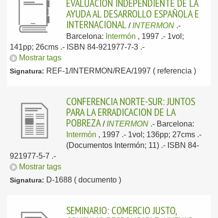
EVALUACION INDEPENDIENTE DE LA
AYUDA AL DESARROLLO ESPAÑOLA E
INTERNACIONAL
/
INTERMON
.-
Barcelona:
Intermón
, 1997
.- 1vol;
141pp; 26cms .- ISBN 84-921977-7-3 .-
Mostrar tags
REF-1/INTERMON/REA/1997 ( referencia )
Signatura:
CONFERENCIA NORTE-SUR: JUNTOS
PARA LA ERRADICACION DE LA
POBREZA
/
INTERMON
.-
Barcelona:
Intermón
, 1997
.- 1vol; 136pp; 27cms .-
(Documentos Intermón; 11) .- ISBN 84-
921977-5-7 .-
Mostrar tags
D-1688 ( documento )
Signatura:
SEMINARIO: COMERCIO JUSTO,