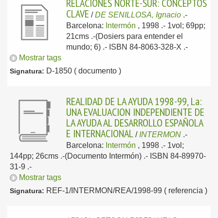
RELACIONES NORTE-SUR: CONCEPTOS
CLAVE
/
DE SENILLOSA, Ignacio
.-
Barcelona:
Intermón
, 1998
.- 1vol; 69pp;
21cms .-(Dosiers para entender el
mundo; 6) .- ISBN 84-8063-328-X .-
Mostrar tags
D-1850 ( documento )
Signatura:
REALIDAD DE LA AYUDA 1998-99, La:
UNA EVALUACION INDEPENDIENTE DE
LA AYUDA AL DESARROLLO ESPAÑOLA
E INTERNACIONAL
/
INTERMON
.-
Barcelona:
Intermón
, 1998
.- 1vol;
144pp; 26cms .-(Documento Intermón) .- ISBN 84-89970-
31-9 .-
Mostrar tags
REF-1/INTERMON/REA/1998-99 ( referencia )
Signatura: