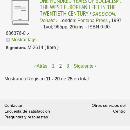
ONE HUNDRED YEARS OF SOCIALISM:
THE WEST EUROPEAN LEFT IN THE
TWENTIETH CENTURY
/
SASSOON,
Donald
.-
London:
Fontana Press
, 1997
.- 1vol; 965pp; 20cms .- ISBN 0-00-
686376-0 .-
Mostrar tags
M-2614 ( libro )
Signatura:
‹ Atrás
1
2
3
Siguiente ›
Mostrando Registro
11 - 20
de
25
en total
Contactar
Otros servicios del
Encuesta de satisfacción
Centro
Preguntas y respuestas