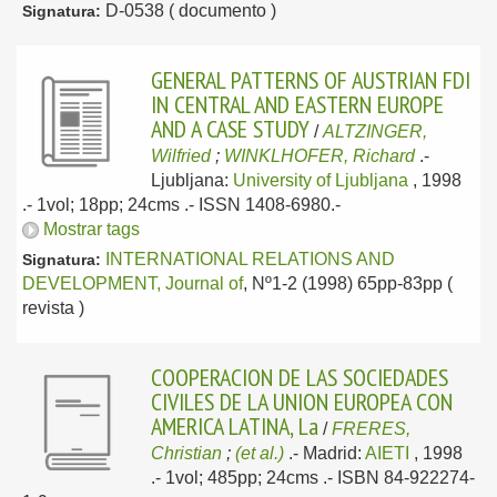
D-0538 ( documento )
Signatura:
GENERAL PATTERNS OF AUSTRIAN FDI
IN CENTRAL AND EASTERN EUROPE
AND A CASE STUDY
/
ALTZINGER,
Wilfried
;
WINKLHOFER, Richard
.-
Ljubljana:
University of Ljubljana
, 1998
.- 1vol; 18pp; 24cms .- ISSN 1408-6980.-
Mostrar tags
INTERNATIONAL RELATIONS AND
Signatura:
DEVELOPMENT, Journal of
, Nº1-2 (1998) 65pp-83pp (
revista )
COOPERACION DE LAS SOCIEDADES
CIVILES DE LA UNION EUROPEA CON
AMERICA LATINA, La
/
FRERES,
Christian
;
(et al.)
.-
Madrid:
AIETI
, 1998
.- 1vol; 485pp; 24cms .- ISBN 84-922274-