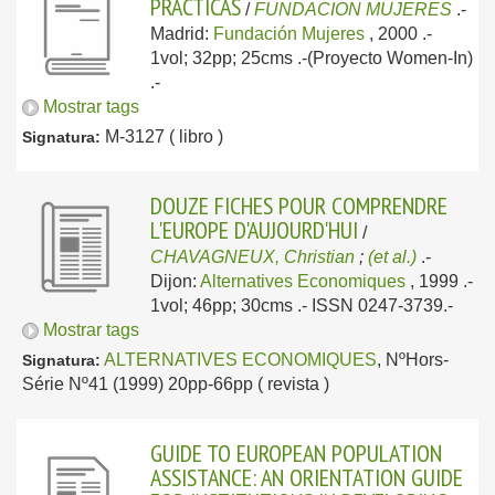
PRACTICAS
/
FUNDACION MUJERES
.-
Madrid:
Fundación Mujeres
, 2000
.-
1vol; 32pp; 25cms .-(Proyecto Women-In)
.-
Mostrar tags
M-3127 ( libro )
Signatura:
DOUZE FICHES POUR COMPRENDRE
L'EUROPE D'AUJOURD'HUI
/
CHAVAGNEUX, Christian
;
(et al.)
.-
Dijon:
Alternatives Economiques
, 1999
.-
1vol; 46pp; 30cms .- ISSN 0247-3739.-
Mostrar tags
ALTERNATIVES ECONOMIQUES
, NºHors-
Signatura:
Série Nº41 (1999) 20pp-66pp ( revista )
GUIDE TO EUROPEAN POPULATION
ASSISTANCE: AN ORIENTATION GUIDE