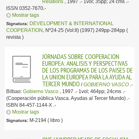
Relations
, 1997
.- 1vol; 35pp; 24 cms .-
ISSN 0352-7670.-
Mostrar tags
DEVELOPMENT & INTERNATIONAL
Signatura:
COOPERATION
, Nº24-25 (Vol:II) (1997) 249pp-284pp (
revista )
JORNADAS SOBRE COOPERACION
EUROPEA: ANALISIS Y PERSPECTIVAS
DE LOS PROGRAMAS DE LOS PAISES DE
LA UNION EUROPEA PARA LA AYUDA AL
TERCER MUNDO
/
GOBIERNO VASCO
.-
Bilbao:
Gobierno Vasco
, 1997
.- 1vol; 464pp; 24cms .-
(Cooperación pública Vasca. Ayudas al Tercer Mundo) .-
ISBN 84-457-1144-X .-
Mostrar tags
M-2194 ( libro )
Signatura: