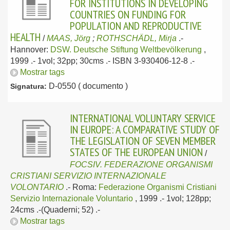
FOR INSTITUTIONS IN DEVELOPING
COUNTRIES ON FUNDING FOR
POPULATION AND REPRODUCTIVE
HEALTH
/
MAAS, Jörg
;
ROTHSCHÄDL, Mirja
.-
Hannover:
DSW. Deutsche Stiftung Weltbevölkerung
,
1999
.- 1vol; 32pp; 30cms .- ISBN 3-930406-12-8 .-
Mostrar tags
D-0550 ( documento )
Signatura:
INTERNATIONAL VOLUNTARY SERVICE
IN EUROPE: A COMPARATIVE STUDY OF
THE LEGISLATION OF SEVEN MEMBER
STATES OF THE EUROPEAN UNION
/
FOCSIV. FEDERAZIONE ORGANISMI
CRISTIANI SERVIZIO INTERNAZIONALE
VOLONTARIO
.-
Roma:
Federazione Organismi Cristiani
Servizio Internazionale Voluntario
, 1999
.- 1vol; 128pp;
24cms .-(Quaderni; 52) .-
Mostrar tags