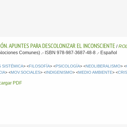
IÓN. APUNTES PARA DESCOLONIZAR EL INCONSCIENTE
/
ROL
-(Nociones Comunes) .- ISBN 978-987-3687-48-8 .-
Español
S SISTÉMICA
> <
FILOSOFÍA
> <
PSICOLOGÍA
> <
NEOLIBERALISMO
> <
IA
> <
MOV.SOCIALES
> <
INDIGENISMO
> <
MEDIO AMBIENTE
> <
CRIS
cargar PDF