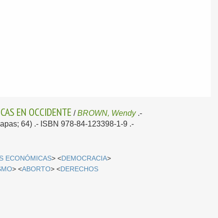
ICAS EN OCCIDENTE
/
BROWN, Wendy
.-
Mapas; 64) .- ISBN 978-84-123398-1-9 .-
S ECONÓMICAS
> <
DEMOCRACIA
>
SMO
> <
ABORTO
> <
DERECHOS