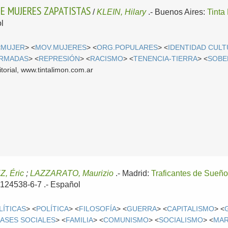
E MUJERES ZAPATISTAS
/
KLEIN, Hilary
.-
Buenos Aires:
Tinta
l
<
MUJER
> <
MOV.MUJERES
> <
ORG.POPULARES
> <
IDENTIDAD CUL
ARMADAS
> <
REPRESIÓN
> <
RACISMO
> <
TENENCIA-TIERRA
> <
SOBE
torial, www.tintalimon.com.ar
Z, Éric
;
LAZZARATO, Maurizio
.-
Madrid:
Traficantes de Sueñ
-124538-6-7 .-
Español
LÍTICAS
> <
POLÍTICA
> <
FILOSOFÍA
> <
GUERRA
> <
CAPITALISMO
> <
ASES SOCIALES
> <
FAMILIA
> <
COMUNISMO
> <
SOCIALISMO
> <
MAR