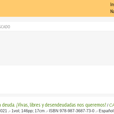
In
Na
SCADO
a deuda. ¡Vivas, libres y desendeudadas nos queremos!
/
CA
2021
.- 1vol; 146pp; 17cm .- ISBN 978-987-3687-73-0 .-
Español