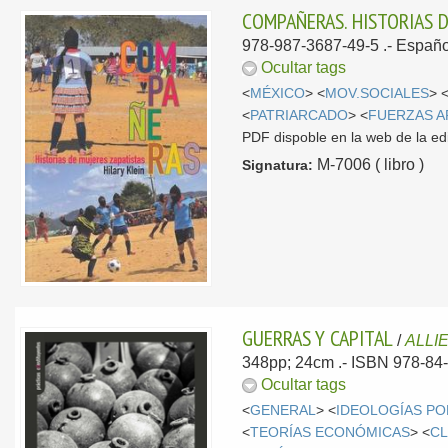
COMPAÑERAS. HISTORIAS D
978-987-3687-49-5 .-
Españo
Ocultar tags
<
MÉXICO
> <
MOV.SOCIALES
> 
<
PATRIARCADO
> <
FUERZAS 
PDF dispoble en la web de la edi
M-7006 ( libro )
Signatura:
GUERRAS Y CAPITAL
/
ALLIE
348pp; 24cm .- ISBN 978-84
Ocultar tags
<
GENERAL
> <
IDEOLOGÍAS PO
<
TEORÍAS ECONÓMICAS
> <
CL