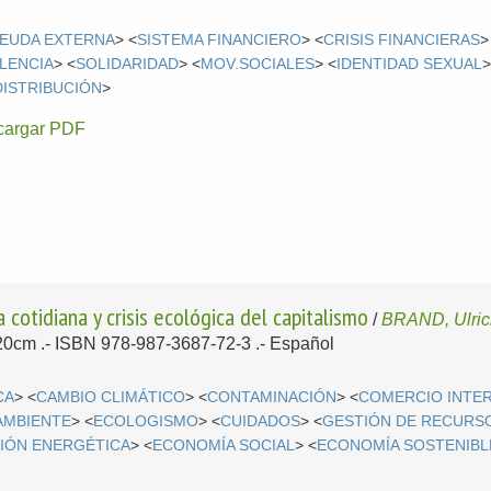
EUDA EXTERNA
> <
SISTEMA FINANCIERO
> <
CRISIS FINANCIERAS
>
LENCIA
> <
SOLIDARIDAD
> <
MOV.SOCIALES
> <
IDENTIDAD SEXUAL
>
ISTRIBUCIÓN
>
cargar PDF
 cotidiana y crisis ecológica del capitalismo
/
BRAND, Ulri
 20cm .- ISBN 978-987-3687-72-3 .-
Español
CA
> <
CAMBIO CLIMÁTICO
> <
CONTAMINACIÓN
> <
COMERCIO INTE
AMBIENTE
> <
ECOLOGISMO
> <
CUIDADOS
> <
GESTIÓN DE RECURS
IÓN ENERGÉTICA
> <
ECONOMÍA SOCIAL
> <
ECONOMÍA SOSTENIBL