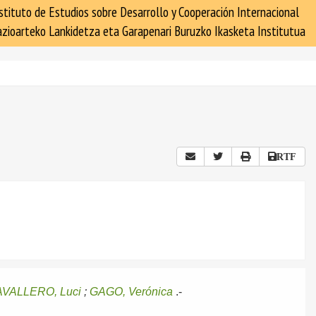
stituto de Estudios sobre Desarrollo y Cooperación Internacional
zioarteko Lankidetza eta Garapenari Buruzko Ikasketa Institutua
RTF
VALLERO, Luci
;
GAGO, Verónica
.-