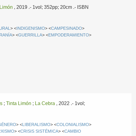
 Limón
, 2019
.- 1vol; 352pp; 20cm .- ISBN
TURAL
> <
INDIGENISMO
> <
CAMPESINADO
>
RANÍA
> <
GUERRILLA
> <
EMPODERAMIENTO
>
os
;
Tinta Limón
;
La Cebra
, 2022
.- 1vol;
GÉNERO
> <
LIBERALISMO
> <
COLONIALISMO
>
XISMO
> <
CRISIS SISTÉMICA
> <
CAMBIO