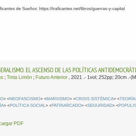
cantes de Sueños: https://traficantes.net/libros/guerras-y-capital
BERALISMO. EL ASCENSO DE LAS POLÍTICAS ANTIDEMOCRÁT
os
;
Tinta Limón
;
Futuro Anterior
, 2021
.- 1vol; 252pp; 20cm .-(
MO
> <
NEOFASCISMO
> <
MARXISMO
> <
CRISIS SISTÉMICA
> <
TEORÍA
ÍA
> <
POLÍTICA SOCIAL
> <
PATRIARCADO
> <
SEGURIDAD
> <
POPULI
cargar PDF