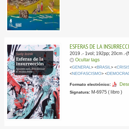
ESFERAS DE LA INSURRECC
2019
.- 1vol; 192pp; 20cm .
Ocultar tags
<
GENERAL
> <
BRASIL
> <
CRISI
<
NEOFASCISMO
> <
DEMOCRAC
Des
Formato electrónico:
M-6975 ( libro )
Signatura: