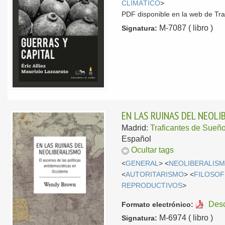
CLIMÁTICO
>
PDF disponible en la web de Trafi
M-7087 ( libro )
Signatura:
EN LAS RUINAS DEL NEOLI
Madrid:
Traficantes de Sueñ
Español
Ocultar tags
<
GENERAL
> <
NEOLIBERALIS
<
AUTORITARISMO
> <
FILOSOF
REPRODUCTIVOS
>
Des
Formato electrónico:
M-6974 ( libro )
Signatura: