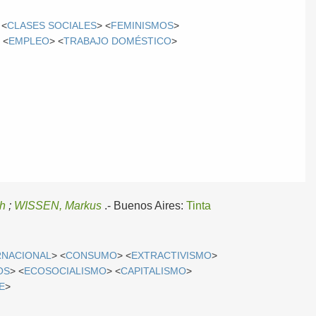
 <
CLASES SOCIALES
> <
FEMINISMOS
>
 <
EMPLEO
> <
TRABAJO DOMÉSTICO
>
ch
;
WISSEN, Markus
.-
Buenos Aires:
Tinta
RNACIONAL
> <
CONSUMO
> <
EXTRACTIVISMO
>
OS
> <
ECOSOCIALISMO
> <
CAPITALISMO
>
E
>