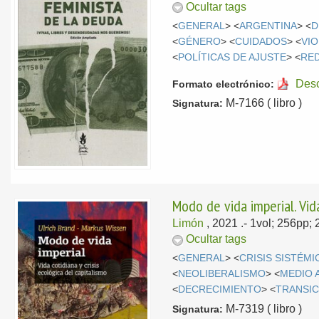
Ocultar tags
<
GENERAL
> <
ARGENTINA
> <
D
<
GÉNERO
> <
CUIDADOS
> <
VIO
<
POLÍTICAS DE AJUSTE
> <
RED
Des
Formato electrónico:
M-7166 ( libro )
Signatura:
Modo de vida imperial. Vida
Limón
, 2021
.- 1vol; 256pp;
Ocultar tags
<
GENERAL
> <
CRISIS SISTÉMI
<
NEOLIBERALISMO
> <
MEDIO 
<
DECRECIMIENTO
> <
TRANSIC
M-7319 ( libro )
Signatura: