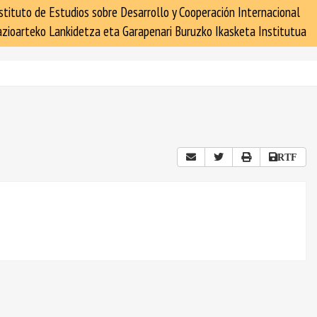
stituto de Estudios sobre Desarrollo y Cooperación Internacional
zioarteko Lankidetza eta Garapenari Buruzko Ikasketa Institutua
RTF