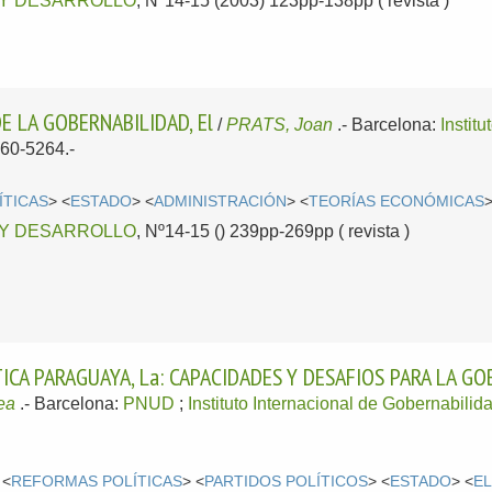
 Y DESARROLLO
, Nº14-15 (2003) 123pp-138pp ( revista )
E LA GOBERNABILIDAD, El
/
PRATS, Joan
.-
Barcelona:
Instit
560-5264.-
ÍTICAS
> <
ESTADO
> <
ADMINISTRACIÓN
> <
TEORÍAS ECONÓMICAS
>
 Y DESARROLLO
, Nº14-15 () 239pp-269pp ( revista )
ICA PARAGUAYA, La: CAPACIDADES Y DESAFIOS PARA LA G
ea
.-
Barcelona:
PNUD
;
Instituto Internacional de Gobernabilid
 <
REFORMAS POLÍTICAS
> <
PARTIDOS POLÍTICOS
> <
ESTADO
> <
E