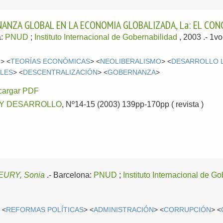
ANZA GLOBAL EN LA ECONOMIA GLOBALIZADA, La: EL CO
a:
PNUD
;
Instituto Internacional de Gobernabilidad
, 2003
.- 1v
N
> <
TEORÍAS ECONÓMICAS
> <
NEOLIBERALISMO
> <
DESARROLLO 
ALES
> <
DESCENTRALIZACIÓN
> <
GOBERNANZA
>
cargar PDF
 Y DESARROLLO
, Nº14-15 (2003) 139pp-170pp ( revista )
EURY, Sonia
.-
Barcelona:
PNUD
;
Instituto Internacional de G
 <
REFORMAS POLÍTICAS
> <
ADMINISTRACIÓN
> <
CORRUPCIÓN
> <