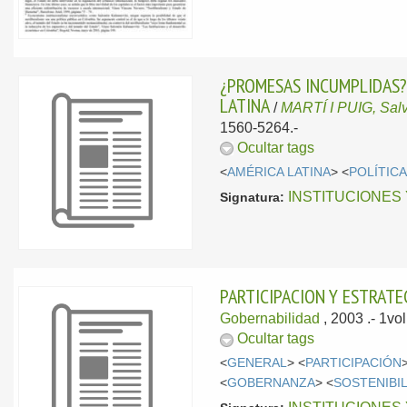
¿PROMESAS INCUMPLIDAS?:
LATINA
/
MARTÍ I PUIG, Sal
1560-5264.-
Ocultar tags
<
AMÉRICA LATINA
> <
POLÍTIC
INSTITUCIONES
Signatura:
PARTICIPACION Y ESTRATE
Gobernabilidad
, 2003
.- 1vo
Ocultar tags
<
GENERAL
> <
PARTICIPACIÓN
<
GOBERNANZA
> <
SOSTENIBI