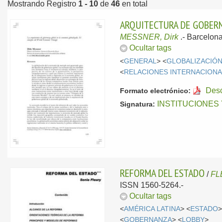
Mostrando Registro
1 - 10
de
46
en total
ARQUITECTURA DE GOBERN
MESSNER, Dirk
.-
Barcelon
Ocultar tags
<
GENERAL
> <
GLOBALIZACIÓ
<
RELACIONES INTERNACION
Des
Formato electrónico:
INSTITUCIONES
Signatura:
REFORMA DEL ESTADO
/
FL
ISSN 1560-5264.-
Ocultar tags
<
AMÉRICA LATINA
> <
ESTADO
>
<
GOBERNANZA
> <
LOBBY
>