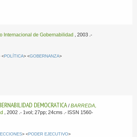
uto Internacional de Gobernabilidad
, 2003
.-
 <
POLÍTICA
> <
GOBERNANZA
>
OBERNABILIDAD DEMOCRATICA
/
BARREDA,
ad
, 2002
.- 1vol; 27pp; 24cms .- ISSN 1560-
LECCIONES
> <
PODER EJECUTIVO
>