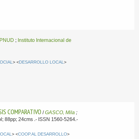
PNUD
;
Instituto Internacional de
SOCIAL
> <
DESARROLLO LOCAL
>
ISIS COMPARATIVO
/
GASCO, Mila
;
vol; 88pp; 24cms .- ISSN 1560-5264.-
LOCAL
> <
COOP.AL DESARROLLO
>