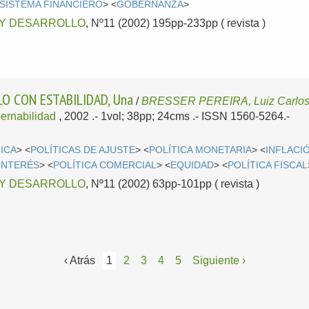
SISTEMA FINANCIERO
> <
GOBERNANZA
>
 Y DESARROLLO
, Nº11 (2002) 195pp-233pp ( revista )
O CON ESTABILIDAD, Una
/
BRESSER PEREIRA, Luiz Carlo
bernabilidad
, 2002
.- 1vol; 38pp; 24cms .- ISSN 1560-5264.-
ICA
> <
POLÍTICAS DE AJUSTE
> <
POLÍTICA MONETARIA
> <
INFLACI
 INTERÉS
> <
POLÍTICA COMERCIAL
> <
EQUIDAD
> <
POLÍTICA FISCAL
 Y DESARROLLO
, Nº11 (2002) 63pp-101pp ( revista )
‹ Atrás
1
2
3
4
5
Siguiente ›