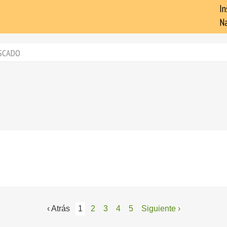
In
Na
SCADO
‹ Atrás
1
2
3
4
5
Siguiente ›