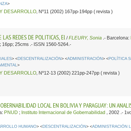
NZA
>
 Y DESARROLLO
, Nº11 (2002) 167pp-194pp ( revista )
 LAS REDES DE POLITICAS, El
/
FLEURY, Sonia
.-
Barcelona:
l; 16pp; 25cms .- ISSN 1560-5264.-
IALES
> <
DESCENTRALIZACIÓN
> <
ADMINISTRACIÓN
> <
POLÍTICA 
AMENTAL
>
 Y DESARROLLO
, Nº12-13 (2002) 221pp-247pp ( revista )
GOBERNABILIDAD LOCAL EN BOLIVIA Y PARAGUAY: UN ANAL
a:
PNUD
;
Instituto Internacional de Gobernabilidad
, 2002
.- 1
ARROLLO HUMANO
> <
DESCENTRALIZACIÓN
> <
ADMINISTRACIÓN 