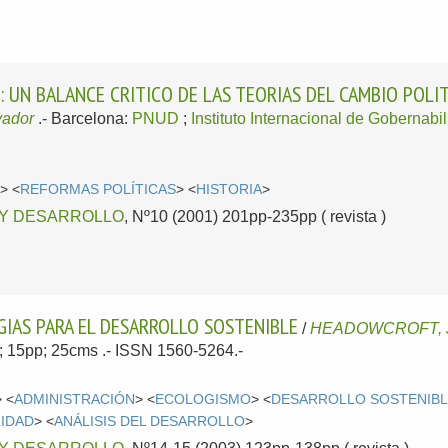
 UN BALANCE CRITICO DE LAS TEORIAS DEL CAMBIO POLIT
vador
.-
Barcelona:
PNUD
;
Instituto Internacional de Gobernabi
A
> <
REFORMAS POLÍTICAS
> <
HISTORIA
>
 Y DESARROLLO
, Nº10 (2001) 201pp-235pp ( revista )
GIAS PARA EL DESARROLLO SOSTENIBLE
/
HEADOWCROFT, 
l; 15pp; 25cms .- ISSN 1560-5264.-
> <
ADMINISTRACIÓN
> <
ECOLOGISMO
> <
DESARROLLO SOSTENIB
LIDAD
> <
ANÁLISIS DEL DESARROLLO
>