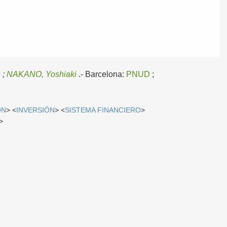
s
;
NAKANO, Yoshiaki
.-
Barcelona:
PNUD
;
ÓN
> <
INVERSIÓN
> <
SISTEMA FINANCIERO
>
>