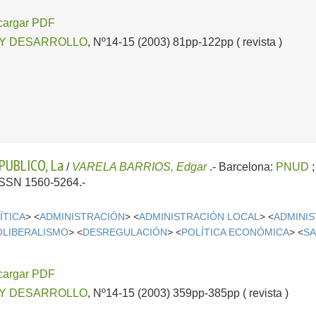
cargar PDF
 Y DESARROLLO
, Nº14-15 (2003) 81pp-122pp ( revista )
PUBLICO, La
/
VARELA BARRIOS, Edgar
.-
Barcelona:
PNUD
 ISSN 1560-5264.-
ÍTICA
> <
ADMINISTRACIÓN
> <
ADMINISTRACIÓN LOCAL
> <
ADMINI
OLIBERALISMO
> <
DESREGULACIÓN
> <
POLÍTICA ECONÓMICA
> <
SA
cargar PDF
 Y DESARROLLO
, Nº14-15 (2003) 359pp-385pp ( revista )