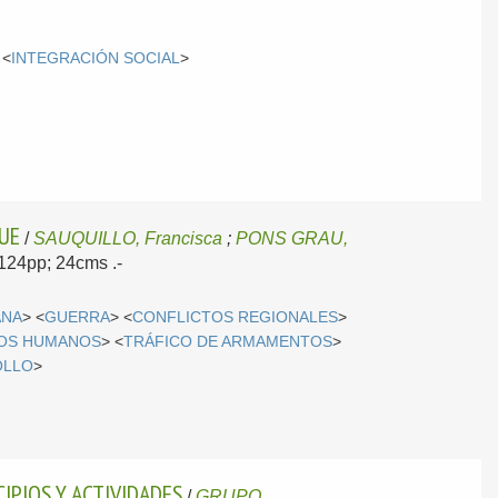
 <
INTEGRACIÓN SOCIAL
>
 UE
/
SAUQUILLO, Francisca
;
PONS GRAU,
; 124pp; 24cms .-
ANA
> <
GUERRA
> <
CONFLICTOS REGIONALES
>
OS HUMANOS
> <
TRÁFICO DE ARMAMENTOS
>
OLLO
>
IPIOS Y ACTIVIDADES
/
GRUPO