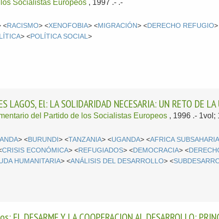
 los Socialistas Europeos
, 1997
.- .-
> <
RACISMO
> <
XENOFOBIA
> <
MIGRACIÓN
> <
DERECHO REFUGIO
>
LÍTICA
> <
POLÍTICA SOCIAL
>
S LAGOS, El: LA SOLIDARIDAD NECESARIA: UN RETO DE LA
entario del Partido de los Socialistas Europeos
, 1996
.- 1vol
ANDA
> <
BURUNDI
> <
TANZANIA
> <
UGANDA
> <
AFRICA SUBSAHARI
<
CRISIS ECONÓMICA
> <
REFUGIADOS
> <
DEMOCRACIA
> <
DERECH
UDA HUMANITARIA
> <
ANÁLISIS DEL DESARROLLO
> <
SUBDESARR
os: EL DESARME Y LA COOPERACION AL DESARROLLO: PRINC