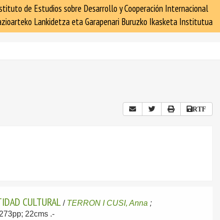
stituto de Estudios sobre Desarrollo y Cooperación Internacional
zioarteko Lankidetza eta Garapenari Buruzko Ikasketa Institutua
RTF
NTIDAD CULTURAL
/
TERRON I CUSI, Anna
;
; 273pp; 22cms .-