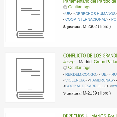
Parlamentario del Partido de
Ocultar tags
<
UE
> <
DERECHOS HUMANOS
<
COOP.INTERNACIONAL
> <
PO
M-2302 ( libro )
Signatura:
CONFLICTO DE LOS GRANDE
Josep
.-
Madrid:
Grupo Parlam
Ocultar tags
<
REP.DEM.CONGO
> <
UE
> <
RU
<
VIOLENCIA
> <
HAMBRUNAS
> 
<
COOP.AL DESARROLLO
> <
AY
M-2139 ( libro )
Signatura:
DERECHOS HUMANOS, Por l