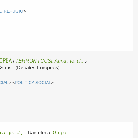
O REFUGIO
>
ROPEA
/
TERRON I CUSI, Anna
;
(et al.)
.-
 22cms .-(Debates Europeos) .-
CIAL
> <
POLÍTICA SOCIAL
>
sca
;
(et al.)
.-
Barcelona:
Grupo