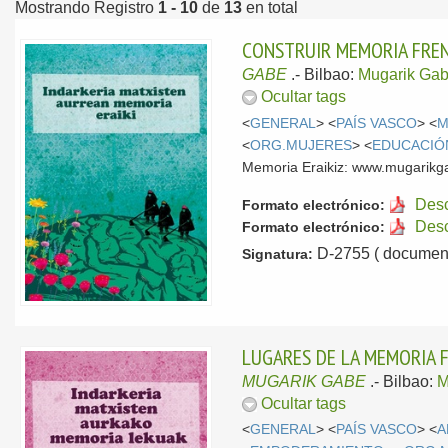
Mostrando Registro
1 - 10
de
13
en total
CONSTRUIR MEMORIA FREN
GABE
.-
Bilbao:
Mugarik Ga
Ocultar tags
<
GENERAL
> <
PAÍS VASCO
> <
M
<
ORG.MUJERES
> <
EDUCACIÓ
Memoria Eraikiz: www.mugarikga
Des
Formato electrónico:
Des
Formato electrónico:
D-2755 ( document
Signatura:
LUGARES DE LA MEMORIA 
MUGARIK GABE
.-
Bilbao:
M
Ocultar tags
<
GENERAL
> <
PAÍS VASCO
> <
A