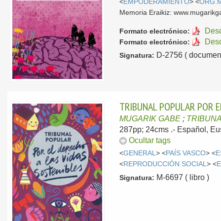
<
EMPODERAMIENTO
> <
ORG.
Memoria Eraikiz: www.mugarikga
Des
Formato electrónico:
Des
Formato electrónico:
D-2756 ( document
Signatura:
TRIBUNAL POPULAR POR EL
MUGARIK GABE
;
TRIBUNA
287pp; 24cms .-
Español, Eu
Ocultar tags
<
GENERAL
> <
PAÍS VASCO
> <
E
<
REPRODUCCIÓN SOCIAL
> <
M-6697 ( libro )
Signatura: