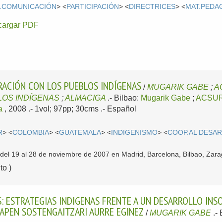
.COMUNICACIÓN
> <
PARTICIPACIÓN
> <
DIRECTRICES
> <
MAT.PEDA
cargar PDF
RACIÓN CON LOS PUEBLOS INDÍGENAS
/
MUGARIK GABE
;
A
LOS INDÍGENAS
;
ALMACIGA
.-
Bilbao:
Mugarik Gabe
;
ACSUR
a
, 2008
.- 1vol; 97pp; 30cms .-
Español
R
> <
COLOMBIA
> <
GUATEMALA
> <
INDIGENISMO
> <
COOP.AL DESA
del 19 al 28 de noviembre de 2007 en Madrid, Barcelona, Bilbao, Zara
o )
S: ESTRATEGIAS INDIGENAS FRENTE A UN DESARROLLO INS
RAPEN SOSTENGAITZARI AURRE EGINEZ
/
MUGARIK GABE
.-