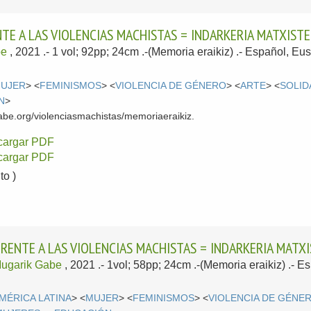
TE A LAS VIOLENCIAS MACHISTAS = INDARKERIA MATXISTE
be
, 2021
.- 1 vol; 92pp; 24cm .-(Memoria eraikiz) .-
Español, Eus
UJER
> <
FEMINISMOS
> <
VIOLENCIA DE GÉNERO
> <
ARTE
> <
SOLID
N
>
be.org/violenciasmachistas/memoriaeraikiz.
cargar PDF
cargar PDF
o )
FRENTE A LAS VIOLENCIAS MACHISTAS = INDARKERIA MAT
ugarik Gabe
, 2021
.- 1vol; 58pp; 24cm .-(Memoria eraikiz) .-
Es
MÉRICA LATINA
> <
MUJER
> <
FEMINISMOS
> <
VIOLENCIA DE GÉNE