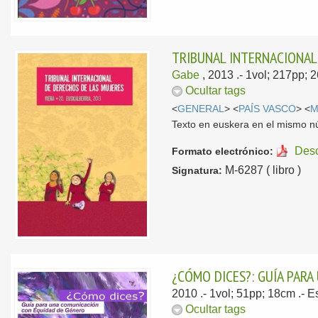
TRIBUNAL INTERNACIONAL 
Gabe
, 2013
.- 1vol; 217pp; 
Ocultar tags
<
GENERAL
> <
PAÍS VASCO
> <
M
Texto en euskera en el mismo 
Des
Formato electrónico:
M-6287 ( libro )
Signatura:
¿CÓMO DICES?: GUÍA PAR
2010
.- 1vol; 51pp; 18cm .-
E
Ocultar tags