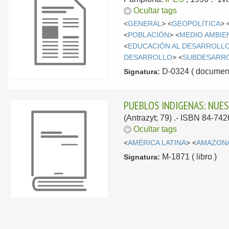
Ocultar tags
<
GENERAL
> <
GEOPOLÍTICA
> 
<
POBLACIÓN
> <
MEDIO AMBIE
<
EDUCACIÓN AL DESARROLL
DESARROLLO
> <
SUBDESARR
D-0324 ( document
Signatura:
PUEBLOS INDIGENAS: NUES
(Antrazyt; 79) .- ISBN 84-742
Ocultar tags
<
AMÉRICA LATINA
> <
AMAZON
M-1871 ( libro )
Signatura: