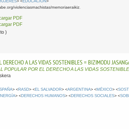
MUJERES
> <
EDUCACIÓN
>
be.org/violenciasmachistas/memoriaeraikiz.
cargar PDF
cargar PDF
o )
 DERECHO A LAS VIDAS SOSTENIBLES = BIZIMODU JASANG
L POPULAR POR EL DERECHO A LAS VIDAS SOSTENIBL
skera
SPAÑA
> <
RASD
> <
EL SALVADOR
> <
ARGENTINA
> <
MÉXICO
> <
SOST
ENERGÍA
> <
DERECHOS HUMANOS
> <
DERECHOS SOCIALES
> <
SOB