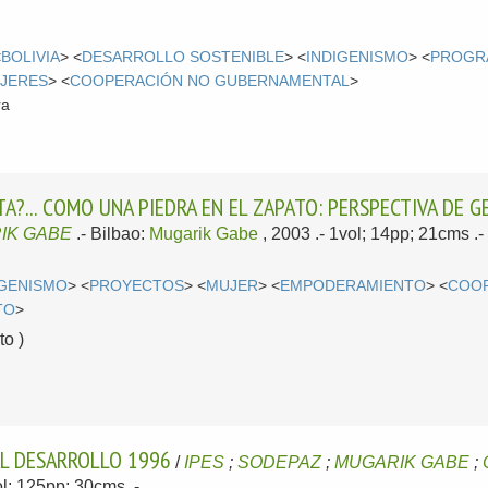
<
BOLIVIA
> <
DESARROLLO SOSTENIBLE
> <
INDIGENISMO
> <
PROGR
JERES
> <
COOPERACIÓN NO GUBERNAMENTAL
>
ra
A?... COMO UNA PIEDRA EN EL ZAPATO: PERSPECTIVA DE G
IK GABE
.-
Bilbao:
Mugarik Gabe
, 2003
.- 1vol; 14pp; 21cms .-
IGENISMO
> <
PROYECTOS
> <
MUJER
> <
EMPODERAMIENTO
> <
COOP
TO
>
o )
L DESARROLLO 1996
/
IPES
;
SODEPAZ
;
MUGARIK GABE
;
ol; 125pp; 30cms .-