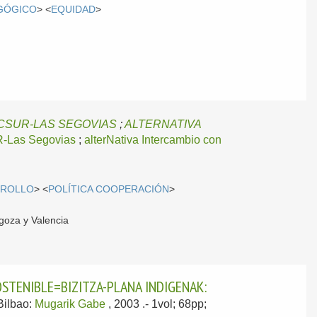
GÓGICO
> <
EQUIDAD
>
CSUR-LAS SEGOVIAS
;
ALTERNATIVA
-Las Segovias
;
alterNativa Intercambio con
RROLLO
> <
POLÍTICA COOPERACIÓN
>
goza y Valencia
OSTENIBLE=BIZITZA-PLANA INDIGENAK:
Bilbao:
Mugarik Gabe
, 2003
.- 1vol; 68pp;