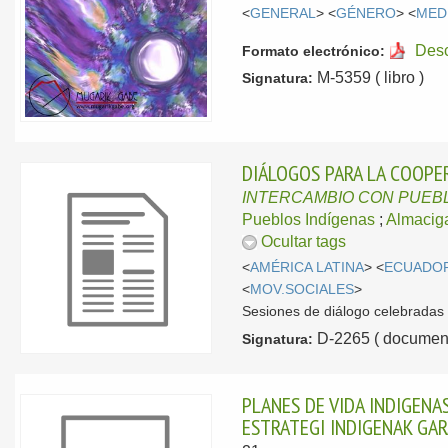
<
GENERAL
> <
GÉNERO
> <
MED
Des
Formato electrónico:
M-5359 ( libro )
Signatura:
DIÁLOGOS PARA LA COOPE
INTERCAMBIO CON PUEB
Pueblos Indígenas
;
Almacig
Ocultar tags
<
AMÉRICA LATINA
> <
ECUADO
<
MOV.SOCIALES
>
Sesiones de diálogo celebradas 
D-2265 ( document
Signatura:
PLANES DE VIDA INDIGENA
ESTRATEGI INDIGENAK GA