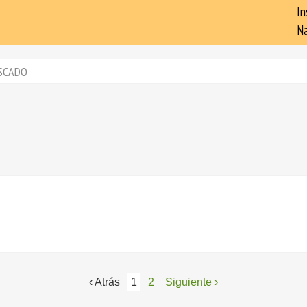
In
Na
SCADO
‹ Atrás
1
2
Siguiente ›