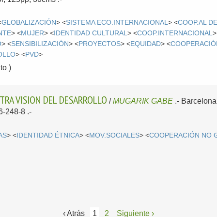
<
GLOBALIZACIÓN
> <
SISTEMA ECO.INTERNACIONAL
> <
COOP.AL D
NTE
> <
MUJER
> <
IDENTIDAD CULTURAL
> <
COOP.INTERNACIONAL
>
O
> <
SENSIBILIZACIÓN
> <
PROYECTOS
> <
EQUIDAD
> <
COOPERACIÓ
OLLO
> <
PVD
>
o )
TRA VISION DEL DESARROLLO
/
MUGARIK GABE
.-
Barcelona
6-248-8 .-
AS
> <
IDENTIDAD ÉTNICA
> <
MOV.SOCIALES
> <
COOPERACIÓN NO 
‹ Atrás
1
2
Siguiente ›