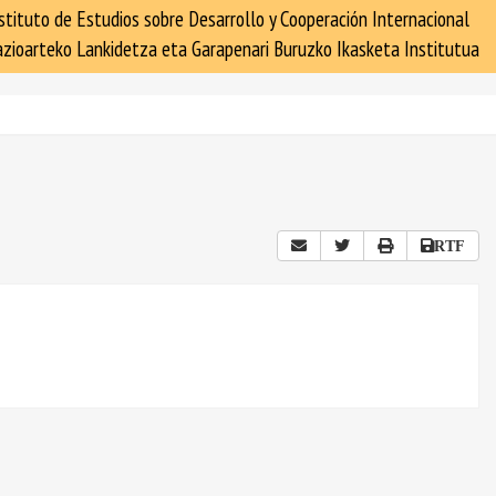
stituto de Estudios sobre Desarrollo y Cooperación Internacional
zioarteko Lankidetza eta Garapenari Buruzko Ikasketa Institutua
RTF