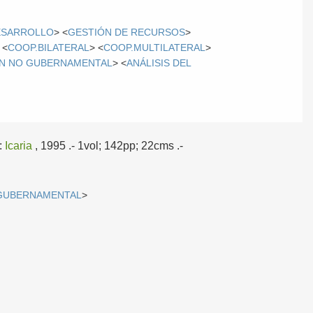
ESARROLLO
> <
GESTIÓN DE RECURSOS
>
 <
COOP.BILATERAL
> <
COOP.MULTILATERAL
>
N NO GUBERNAMENTAL
> <
ANÁLISIS DEL
:
Icaria
, 1995
.- 1vol; 142pp; 22cms .-
GUBERNAMENTAL
>