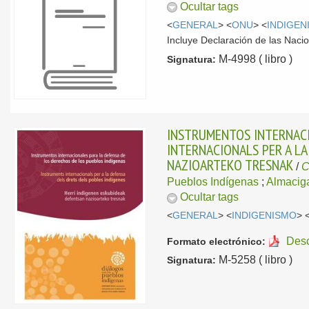
Ocultar tags
<
GENERAL
> <
ONU
> <
INDIGEN
Incluye Declaración de las Naci
M-4998 ( libro )
Signatura:
INSTRUMENTOS INTERNACI
INTERNACIONALS PER A LA
NAZIOARTEKO TRESNAK
/
C
Pueblos Indígenas
;
Almacig
Ocultar tags
<
GENERAL
> <
INDIGENISMO
> 
Des
Formato electrónico:
M-5258 ( libro )
Signatura: