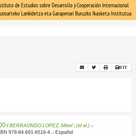
stituto de Estudios sobre Desarrollo y Cooperación Internacional
zioarteko Lankidetza eta Garapenari Buruzko Ikasketa Institutua
RTF
IDO
/
BERRAONDO LOPEZ, Mikel
;
(et al.)
.-
 ISBN 978-84-691-6516-4 .-
Español