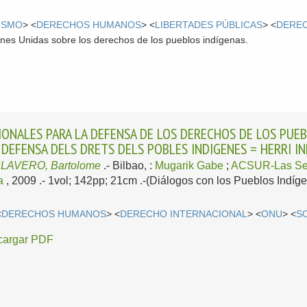
ISMO
> <
DERECHOS HUMANOS
> <
LIBERTADES PÚBLICAS
> <
DEREC
ones Unidas sobre los derechos de los pueblos indígenas.
ONALES PARA LA DEFENSA DE LOS DERECHOS DE LOS PUE
 DEFENSA DELS DRETS DELS POBLES INDIGENES = HERRI 
LAVERO, Bartolome
.-
Bilbao, :
Mugarik Gabe
;
ACSUR-Las Se
a
, 2009
.- 1vol; 142pp; 21cm .-(Diálogos con los Pueblos Indíge
<
DERECHOS HUMANOS
> <
DERECHO INTERNACIONAL
> <
ONU
> <
S
cargar PDF