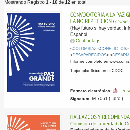
Mostrando Registro
1 - 10
de
12
en total
CONVOCATORIA A LA PAZ G
LA NO REPETICIÓN
/
Comisi
(Hay futuro si hay verdad. In
Español
Ocultar tags
<
COLOMBIA
> <
CONFLICTOS
>
<
DESAPARECIDOS
> <
DESARM
Informe completo en www.comis
1 ejemplar físico en el CDOC.
Des
Formato electrónico:
M-7061 ( libro )
Signatura:
HALLAZGOS Y RECOMENDAC
Comisión de la Verdad de C