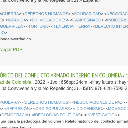
 la Convivencia y la No Repetición; 2) .-
Español
 <
GUERRA
> <
DERECHOS HUMANOS
> <
SOLIDARIDAD
> <
NEGOCIAC
E
> <
INFANCIA
> <
D.H VIOLACIONES
> <
CAMPESINADO
> <
INDIGENI
<
GUERRILLA
> <
TORTURA
> <
TENENCIA-TIERRA
> <
DERECHO INTE
LIO
>
iondelaverdad.co.
cargar PDF
TÓRICO DEL CONFLICTO ARMADO INTERNO EN COLOMBIA
/
C
dad de Colombia
, 2022
.- 1vol; 656pp; 24cm .-(Hay futuro si hay
, la Convivencia y la No Repetición; 3) .- ISBN 978-628-7590-2
 <
GUERRA
> <
DERECHOS HUMANOS
> <
NEGOCIACIONES DE PAZ
> 
O
> <
REPRESIÓN
> <
ORG.POPULARES
> <
INDIGENISMO
> <
MOV.SOCI
<
DEMOCRACIA
> <
IDEOLOGÍAS POLÍTICAS
> <
INVESTIGACIÓN
>
uía para la pedagogía del volumen Relato histórico del conflicto arma
iondelaverdad.co.