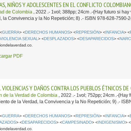
ÑAS, NIÑOS Y ADOLESCENTES EN EL CONFLICTO COLOMBIA
dad de Colombia
, 2022
.- 1vol; 388pp; 24cm .-(Hay futuro si hay
, la Convivencia y la No Repetición; 8) .- ISBN 978-628-7590-2
 <
GUERRA
> <
DERECHOS HUMANOS
> <
REPRESIÓN
> <
INFANCIA
> <
VIOLENCIA SEXUAL
> <
DESPLAZADOS
> <
DESAPARECIDOS
> <
NARC
iondelaverdad.co.
cargar PDF
. VIOLENCIAS Y DAÑOS CONTRA LOS PUEBLOS ÉTNICOS DE
n de la Verdad de Colombia
, 2022
.- 1vol; 752pp; 24cm .-(Hay f
ento de la Verdad, la Convivencia y la No Repetición; 9) .- IS
 <
GUERRA
> <
DERECHOS HUMANOS
> <
REPRESIÓN
> <
INFANCIA
> <
AZADOS
> <
DESAPARECIDOS
> <
CAMPESINADO
> <
INDIGENISMO
> 
iondelaverdad.co.