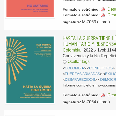
Des
Formato electrónico:
Des
Formato electrónico:
M-7063 ( libro )
Signatura:
HASTA LA GUERRA TIENE L
HUMANITARIO Y RESPONSA
Colombia
, 2022
.- 1vol; 114
Convivencia y la No Repetici
Ocultar tags
<
COLOMBIA
> <
CONFLICTOS
>
<
FUERZAS ARMADAS
> <
EXILI
<
DESAPARECIDOS
> <
DEMOCR
Informe completo en www.comis
Des
Formato electrónico:
M-7064 ( libro )
Signatura: