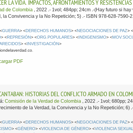
CER LA VIDA. IMPACTOS, AFRONTAMIENTOS Y RESISTENCIAS
dad de Colombia
, 2022
.- 1vol; 484pp; 24cm .-(Hay futuro si hay
, la Convivencia y la No Repetición; 5) .- ISBN 978-628-7590-2
 <
GUERRA
> <
DERECHOS HUMANOS
> <
NEGOCIACIONES DE PAZ
> 
O
> <
REPRESIÓN
> <
ORG.POPULARES
> <
INDIGENISMO
> <
MOV.SOCI
ARECIDOS
> <
INVESTIGACIÓN
>
iondelaverdad.co.
cargar PDF
CANTABAN: HISTORIAS DEL CONFLICTO ARMADO EN COLOM
á:
Comisión de la Verdad de Colombia
, 2022
.- 1vol; 680pp; 2
recimiento de la Verdad, la Convivencia y la No Repetición; 6)
 <
GUERRA
> <
DERECHOS HUMANOS
> <
NEGOCIACIONES DE PAZ
> 
CISMO
> <
GÉNERO
> <
VIOLENCIA DE GÉNERO
> <
VIOLENCIA SEXUA