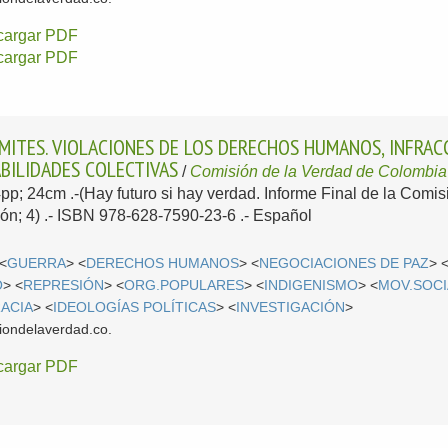
cargar PDF
cargar PDF
ÍMITES. VIOLACIONES DE LOS DERECHOS HUMANOS, INFRA
BILIDADES COLECTIVAS
/
Comisión de la Verdad de Colombia
4pp; 24cm .-(Hay futuro si hay verdad. Informe Final de la Comis
ón; 4) .- ISBN 978-628-7590-23-6 .-
Español
 <
GUERRA
> <
DERECHOS HUMANOS
> <
NEGOCIACIONES DE PAZ
> 
O
> <
REPRESIÓN
> <
ORG.POPULARES
> <
INDIGENISMO
> <
MOV.SOCI
ACIA
> <
IDEOLOGÍAS POLÍTICAS
> <
INVESTIGACIÓN
>
iondelaverdad.co.
cargar PDF