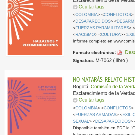
Esclarecimiento de la Verdad,
Ocultar tags
<
COLOMBIA
> <
CONFLICTOS
>
<
DESAPARECIDOS
> <
DESARM
<
FUERZAS PARAMILITARES
> 
<
RACISMO
> <
CULTURA
> <
EXI
Informe completo en www.comis
Des
Formato electrónico:
M-7062 ( libro )
Signatura:
NO MATARÁS. RELATO HIS
Bogotá:
Comisión de la Ver
Esclarecimiento de la Verdad
Ocultar tags
<
COLOMBIA
> <
CONFLICTOS
>
<
FUERZAS ARMADAS
> <
EXILI
SEXUAL
> <
DESAPARECIDOS
> 
Disponible también en PDF la "G
Informe completo en www.comis