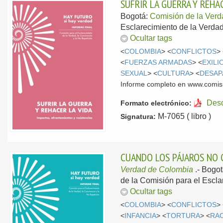
SUFRIR LA GUERRA Y REHA
Bogotá:
Comisión de la Ver
Esclarecimiento de la Verdad
Ocultar tags
<
COLOMBIA
> <
CONFLICTOS
>
<
FUERZAS ARMADAS
> <
EXILI
SEXUAL
> <
CULTURA
> <
DESAP
Informe completo en www.comis
Des
Formato electrónico:
M-7065 ( libro )
Signatura:
CUANDO LOS PÁJAROS NO 
Verdad de Colombia
.-
Bogot
de la Comisión para el Escla
Ocultar tags
<
COLOMBIA
> <
CONFLICTOS
>
<
INFANCIA
> <
TORTURA
> <
RA