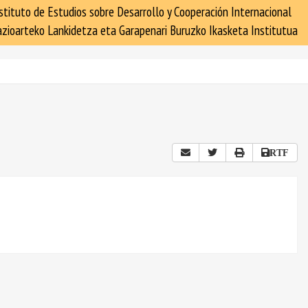
stituto de Estudios sobre Desarrollo y Cooperación Internacional
zioarteko Lankidetza eta Garapenari Buruzko Ikasketa Institutua
RTF