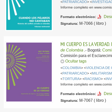
<
PATRIARCADO
> <
INVESTIGA
Informe completo en www.comis
Des
Formato electrónico:
M-7066 ( libro )
Signatura:
MI CUERPO ES LA VERDAD.
de Colombia
.-
Bogotá:
Comi
Comisión para el Esclarecimi
Ocultar tags
<
COLOMBIA
> <
VIOLENCIA DE
<
PATRIARCADO
> <
MILITARIS
<
TORTURA
> <
RACISMO
> <
IN
Informe completo en www.comis
Des
Formato electrónico:
M-7067 ( libro )
Signatura: