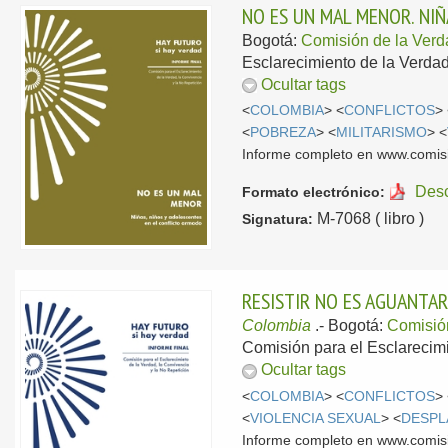
NO ES UN MAL MENOR. NI
Bogotá:
Comisión de la Ver
Esclarecimiento de la Verdad
Ocultar tags
<
COLOMBIA
> <
CONFLICTOS
>
<
POBREZA
> <
MILITARISMO
> <
Informe completo en www.comis
Des
Formato electrónico:
M-7068 ( libro )
Signatura:
RESISTIR NO ES AGUANTAR
Colombia
.-
Bogotá:
Comisió
Comisión para el Esclarecimi
Ocultar tags
<
COLOMBIA
> <
CONFLICTOS
>
<
VIOLENCIA SEXUAL
> <
DESPL
Informe completo en www.comis