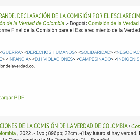
RANDE. DECLARACIÓN DE LA COMISIÓN POR EL ESCLARECIM
ón de la Verdad de Colombia
.-
Bogotá:
Comisión de la Verdad
forme Final de la Comisión para el Esclarecimiento de la Verdad,
 <
GUERRA
> <
DERECHOS HUMANOS
> <
SOLIDARIDAD
> <
NEGOCIAC
E
> <
INFANCIA
> <
D.H VIOLACIONES
> <
CAMPESINADO
> <
INDIGENI
iondelaverdad.co.
cargar PDF
IONES DE LA COMISIÓN DE LA VERDAD DE COLOMBIA
/
Com
olombia
, 2022
.- 1vol; 896pp; 22cm .-(Hay futuro si hay verdad.