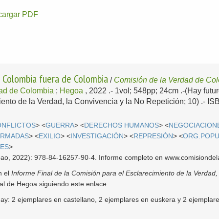
cargar PDF
a Colombia fuera de Colombia
/
Comisión de la Verdad de Co
dad de Colombia
;
Hegoa
, 2022
.- 1vol; 548pp; 24cm .-(Hay futu
ento de la Verdad, la Convivencia y la No Repetición; 10) .- I
ONFLICTOS
> <
GUERRA
> <
DERECHOS HUMANOS
> <
NEGOCIACIONE
ARMADAS
> <
EXILIO
> <
INVESTIGACIÓN
> <
REPRESIÓN
> <
ORG.POP
ES
>
ilbao, 2022): 978-84-16257-90-4. Informe completo en www.comisiondel
n el
Informe Final de la Comisión para el Esclarecimiento de la Verdad,
ital de Hegoa siguiendo este enlace.
hay: 2 ejemplares en castellano, 2 ejemplares en euskera y 2 ejempla