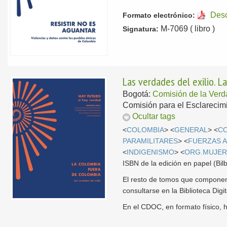
Des
Formato electrónico:
M-7069 ( libro )
Signatura:
Las verdades del exilio. L
Bogotá:
Comisión de la Ver
Comisión para el Esclarecimi
Ocultar tags
<
COLOMBIA
> <
GENERAL
> <
C
PARAMILITARES
> <
FUERZAS 
<
INDIGENISMO
> <
ORG.MUJER
ISBN de la edición en papel (B
El resto de tomos que compone
consultarse en la Biblioteca Dig
En el CDOC, en formato físico, 