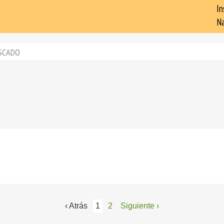
In
Na
SCADO
‹ Atrás
1
2
Siguiente ›