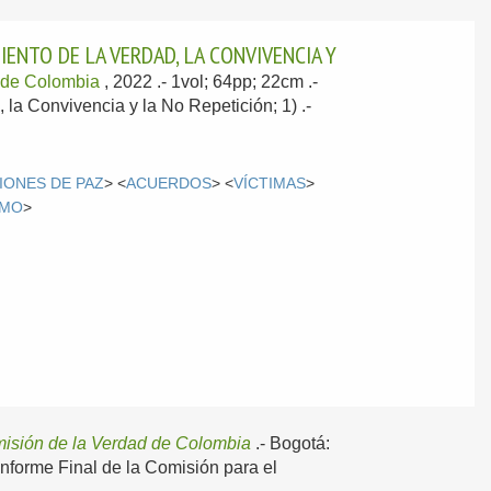
IENTO DE LA VERDAD, LA CONVIVENCIA Y
 de Colombia
, 2022
.- 1vol; 64pp; 22cm .-
 la Convivencia y la No Repetición; 1) .-
IONES DE PAZ
> <
ACUERDOS
> <
VÍCTIMAS
>
SMO
>
isión de la Verdad de Colombia
.-
Bogotá:
 Informe Final de la Comisión para el