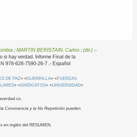
lombia
;
MARTIN BERISTAIN, Carlos
;
(dir.)
.-
ro si hay verdad. Informe Final de la
SBN 978-628-7590-26-7 .-
Español
S DE PAZ
> <
GUERRILLA
> <
FUERZAS
ULARES
> <
SINDICATOS
> <
UNIVERSIDAD
>
averdad.co.
 la Convivencia y la No Repetición
pueden
res en inglés del RESUMEN.