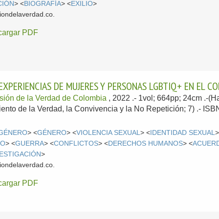
CIÓN
> <
BIOGRAFÍA
> <
EXILIO
>
iondelaverdad.co.
cargar PDF
 EXPERIENCIAS DE MUJERES Y PERSONAS LGBTIQ+ EN EL 
sión de la Verdad de Colombia
, 2022
.- 1vol; 664pp; 24cm .-(H
ento de la Verdad, la Convivencia y la No Repetición; 7) .- IS
 GÉNERO
> <
GÉNERO
> <
VIOLENCIA SEXUAL
> <
IDENTIDAD SEXUAL
>
MO
> <
GUERRA
> <
CONFLICTOS
> <
DERECHOS HUMANOS
> <
ACUER
VESTIGACIÓN
>
iondelaverdad.co.
cargar PDF