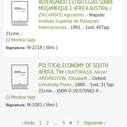
REPENSANDO ESTRATEGIAS SOBRE
MOÇAMBIQUE E AFRICA AUSTRAL
/
ZACARIAS, Agostinho
.-
Maputo:
Instituto Superior de Relaçoes
Internacionais
, 1991
.- 1vol; 407pp;
21cms .-
Mostrar tags
M-2218 ( libro )
Signatura:
POLITICAL ECONOMY OF SOUTH
AFRICA, The
/
NATTRASS, Nicoli
;
ARDINGTON, Elisabeth
.-
Oxford:
University Press
, 1990
.- 1vol; 317pp;
21cms .- ISBN 0-19-570562-9 .-
Mostrar tags
M-1081 ( libro )
Signatura:
‹ Atrás
1
2
…
5
6
7
Siguiente ›