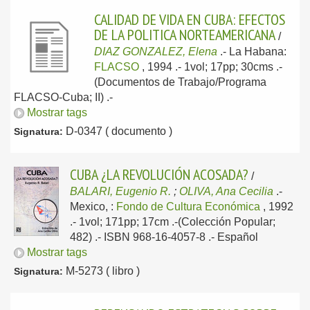
CALIDAD DE VIDA EN CUBA: EFECTOS
DE LA POLITICA NORTEAMERICANA
/
DIAZ GONZALEZ, Elena
.-
La Habana:
FLACSO
, 1994
.- 1vol; 17pp; 30cms .-
(Documentos de Trabajo/Programa
FLACSO-Cuba; II) .-
Mostrar tags
D-0347 ( documento )
Signatura:
CUBA ¿LA REVOLUCIÓN ACOSADA?
/
BALARI, Eugenio R.
;
OLIVA, Ana Cecilia
.-
Mexico, :
Fondo de Cultura Económica
, 1992
.- 1vol; 171pp; 17cm .-(Colección Popular;
482) .- ISBN 968-16-4057-8 .-
Español
Mostrar tags
M-5273 ( libro )
Signatura: