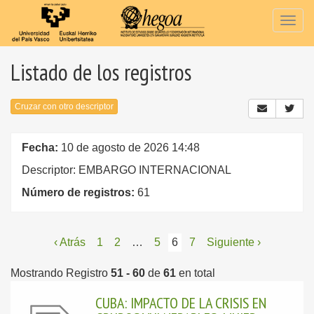
Togg
navig
Listado de los registros
Cruzar con otro descriptor
Fecha:
10 de agosto de 2026 14:48
Descriptor: EMBARGO INTERNACIONAL
Número de registros:
61
‹ Atrás
1
2
…
5
6
7
Siguiente ›
Mostrando Registro
51 - 60
de
61
en total
CUBA: IMPACTO DE LA CRISIS EN