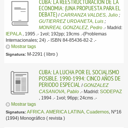
CUBA: LA REESTRUCTURACION DE LA
ECONOMIA: (UNA PROPUESTA PARA EL
DEBATE)
/
CARRANZA VALDES, Julio
;
GUTIERREZ URDANETA, Luis
;
MONREAL GONZALEZ, Pedro
.-
Madrid:
IEPALA
, 1995
.- 1vol; 192pp; 19cms .-(Problemas
Internacionales; 24) .- ISBN 84-85436-82-2 .-
Mostrar tags
M-2291 ( libro )
Signatura:
CUBA: LA LUCHA POR EL SOCIALISMO
POSIBLE. 1990-1994: CINCO AÑOS DE
PERIODO ESPECIAL
/
GONZALEZ
CASANOVA, Pablo
.-
Madrid:
SODEPAZ
, 1994
.- 1vol; 96pp; 24cms .-
Mostrar tags
AFRICA. AMERICA LATINA, Cuadernos
, Nº16
Signatura:
(1994) Monográfico ( revista )