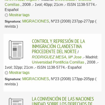
Comillas
, 2008
.- 1vol; 40pp; 21cm .- ISSN 1138-5774.-
Español
Mostrar tags
MIGRACIONES
, Nº23 (2008) 237pp-277pp (
Signatura:
revista )
CONTROL Y REPRESIÓN DE LA
INMIGRACIÓN CLANDESTINA
PROCEDENTE DEL NORTE
/
RODRIGUEZ MESA, Mª Jose
.-
Madrid:
Universidad Pontificia Comillas
, 2008
.-
1vol; 32pp; 21cm .- ISSN 1138-5774.-
Español
Mostrar tags
MIGRACIONES
, Nº23 (2008) 173pp-205pp (
Signatura:
revista )
LA CONVENCIÓN DE LAS NACIONES
UNIDAD SOBRE LOS DERECHOS DE