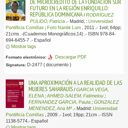
DE MICROCRÉDITO DE LA FUNDACIÓN SUR
FUTURO EN LA REGIÓN ENRIQUILLO:
REPÚBLICA DOMINICANA
/
RODRÍGUEZ
PULIDO, Patricia
.-
Madrid, :
Universidad
Pontificia Comillas
;
Foro Nantik Lum
, 2011
.- 1vol; 64pp;
21cms .-(Cuadernos Monográficos;14) .- ISBN 978-84-
694-6455-7 .-
Español
Mostrar tags
Descargar PDF
Formato electrónico:
D-2477 ( documento )
Signatura:
UNA APROXIMACIÓN A LA REALIDAD DE LAS
MUJERES SAHARAUIS
/
GARCIA VEGA,
ELENA
;
AHMED-SALEM, Fatimetou
;
FERNANDEZ GARCIA, Paula
;
GONZALEZ
MENENDEZ, Ana Mª
.-
Madrid:
Universidad
Pontificia Comillas
, 2009
.- 1vol; 19pp; 21cm .- ISSN
1138-5774.-
Español
Mostrar tags