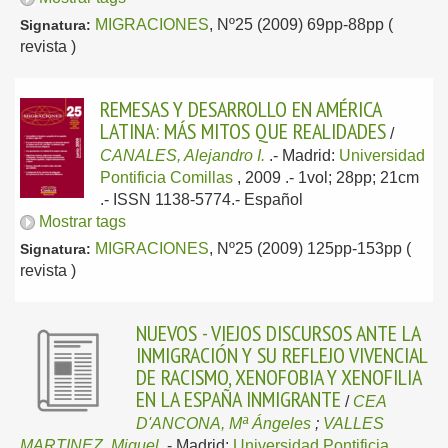
MIGRACIONES
, Nº25 (2009) 69pp-88pp (
Signatura:
revista )
REMESAS Y DESARROLLO EN AMÉRICA
LATINA: MÁS MITOS QUE REALIDADES
/
CANALES, Alejandro I.
.-
Madrid:
Universidad
Pontificia Comillas
, 2009
.- 1vol; 28pp; 21cm
.- ISSN 1138-5774.-
Español
Mostrar tags
MIGRACIONES
, Nº25 (2009) 125pp-153pp (
Signatura:
revista )
NUEVOS - VIEJOS DISCURSOS ANTE LA
INMIGRACIÓN Y SU REFLEJO VIVENCIAL
DE RACISMO, XENOFOBIA Y XENOFILIA
EN LA ESPAÑA INMIGRANTE
/
CEA
D'ANCONA, Mª Ángeles
;
VALLES
MARTINEZ, Miguel
.-
Madrid:
Universidad Pontificia