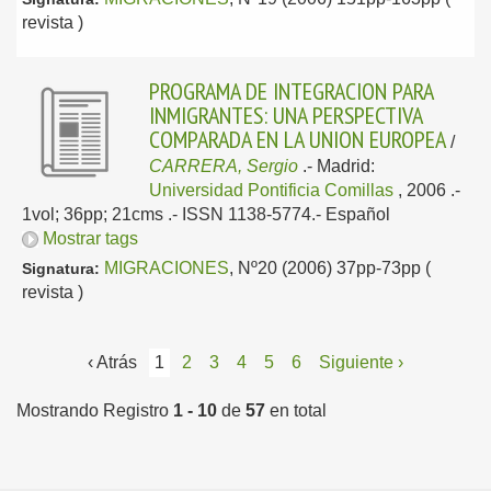
revista )
PROGRAMA DE INTEGRACION PARA
INMIGRANTES: UNA PERSPECTIVA
COMPARADA EN LA UNION EUROPEA
/
CARRERA, Sergio
.-
Madrid:
Universidad Pontificia Comillas
, 2006
.-
1vol; 36pp; 21cms .- ISSN 1138-5774.-
Español
Mostrar tags
MIGRACIONES
, Nº20 (2006) 37pp-73pp (
Signatura:
revista )
‹ Atrás
1
2
3
4
5
6
Siguiente ›
Mostrando Registro
1 - 10
de
57
en total