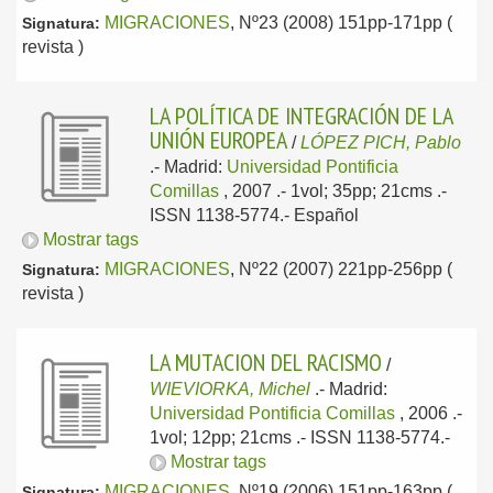
MIGRACIONES
, Nº23 (2008) 151pp-171pp (
Signatura:
revista )
LA POLÍTICA DE INTEGRACIÓN DE LA
UNIÓN EUROPEA
/
LÓPEZ PICH, Pablo
.-
Madrid:
Universidad Pontificia
Comillas
, 2007
.- 1vol; 35pp; 21cms .-
ISSN 1138-5774.-
Español
Mostrar tags
MIGRACIONES
, Nº22 (2007) 221pp-256pp (
Signatura:
revista )
LA MUTACION DEL RACISMO
/
WIEVIORKA, Michel
.-
Madrid:
Universidad Pontificia Comillas
, 2006
.-
1vol; 12pp; 21cms .- ISSN 1138-5774.-
Mostrar tags
MIGRACIONES
, Nº19 (2006) 151pp-163pp (
Signatura: