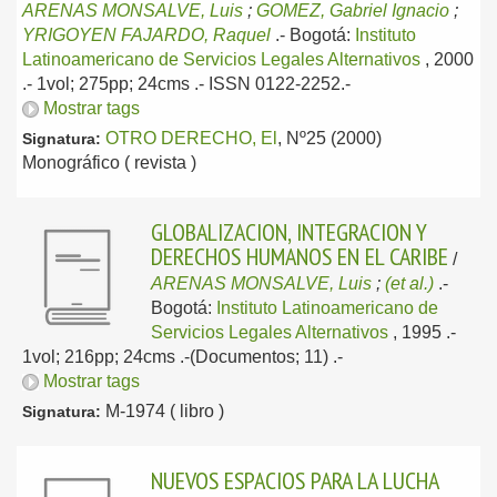
ARENAS MONSALVE, Luis
;
GOMEZ, Gabriel Ignacio
;
YRIGOYEN FAJARDO, Raquel
.-
Bogotá:
Instituto
Latinoamericano de Servicios Legales Alternativos
, 2000
.- 1vol; 275pp; 24cms .- ISSN 0122-2252.-
Mostrar tags
OTRO DERECHO, El
, Nº25 (2000)
Signatura:
Monográfico ( revista )
GLOBALIZACION, INTEGRACION Y
DERECHOS HUMANOS EN EL CARIBE
/
ARENAS MONSALVE, Luis
;
(et al.)
.-
Bogotá:
Instituto Latinoamericano de
Servicios Legales Alternativos
, 1995
.-
1vol; 216pp; 24cms .-(Documentos; 11) .-
Mostrar tags
M-1974 ( libro )
Signatura:
NUEVOS ESPACIOS PARA LA LUCHA