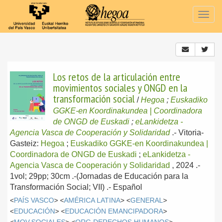
Togg
navig
Los retos de la articulación entre
movimientos sociales y ONGD en la
transformación social
/
Hegoa
;
Euskadiko
GGKE-en Koordinakundea | Coordinadora
de ONGD de Euskadi
;
eLankidetza -
Agencia Vasca de Cooperación y Solidaridad
.-
Vitoria-
Gasteiz:
Hegoa
;
Euskadiko GGKE-en Koordinakundea |
Coordinadora de ONGD de Euskadi
;
eLankidetza -
Agencia Vasca de Cooperación y Solidaridad
, 2024
.-
1vol; 29pp; 30cm .-(Jornadas de Educación para la
Transformación Social; VII) .-
Español
<
PAÍS VASCO
> <
AMÉRICA LATINA
> <
GENERAL
>
<
EDUCACIÓN
> <
EDUCACIÓN EMANCIPADORA
>