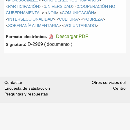
<
MOV.SOCIALES
> <
ORG.DERECHOS HUMANOS
>
<
PARTICIPACIÓN
> <
UNIVERSIDAD
> <
COOPERACIÓN NO
GUBERNAMENTAL
> <
NOII
> <
COMUNICACIÓN
>
<
INTERSECCIONALIDAD
> <
CULTURA
> <
POBREZA
>
<
SOBERANÍA ALIMENTARIA
> <
VOLUNTARIADO
>
Descargar PDF
Formato electrónico:
D-2969 ( documento )
Signatura:
Contactar
Otros servicios del
Encuesta de satisfacción
Centro
Preguntas y respuestas