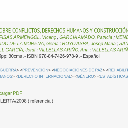
 SOBRE CONFLICTOS, DERECHOS HUMANOS Y CONSTRUCCIÓN
FISAS ARMENGOL, Vicenç
;
GARCIA AMADO, Patricia
;
MEND
DO DE LA MORENA, Gema
;
ROYO ASPA, Josep Maria
;
SAN
L GARCÍA, Jordi
;
VILLELLAS ARIÑO, Ana
;
VILLELLAS ARIÑ
05pp; 30cms .- ISBN 978-84-7426-978-9 .-
Español
GUERRA
> <
PREVENCIÓN
> <
NEGOCIACIONES DE PAZ
> <
REHABILI
MANOS
> <
DERECHO INTERNACIONAL
> <
GÉNERO
> <
ESTADÍSTICA
cargar PDF
RTA/2008 ( referencia )