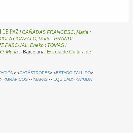
 DE PAZ
/
CAÑADAS FRANCESC, María
;
IOLA GONZALO, Marta
;
PRANDI
Z PASCUAL, Eneko
;
TOMAS i
O, María
.-
Barcelona:
Escola de Cultura de
TACIÓN
> <
CATÁSTROFES
> <
ESTADO FALLIDO
>
S
> <
GRÁFICOS
> <
MAPAS
> <
EQUIDAD
> <
AYUDA