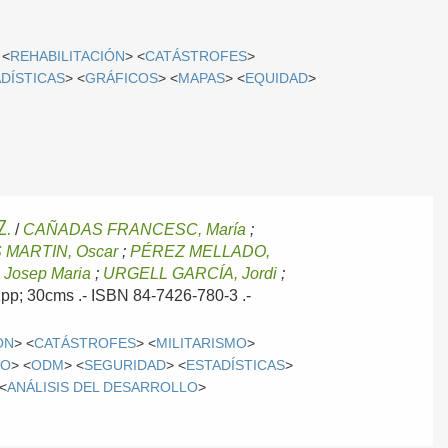
 <
REHABILITACIÓN
> <
CATÁSTROFES
>
DÍSTICAS
> <
GRÁFICOS
> <
MAPAS
> <
EQUIDAD
>
Z.
/
CAÑADAS FRANCESC, María
;
MARTIN, Oscar
;
PÉREZ MELLADO,
Josep Maria
;
URGELL GARCÍA, Jordi
;
91pp; 30cms .- ISBN 84-7426-780-3 .-
ÓN
> <
CATÁSTROFES
> <
MILITARISMO
>
RO
> <
ODM
> <
SEGURIDAD
> <
ESTADÍSTICAS
>
 <
ANÁLISIS DEL DESARROLLO
>