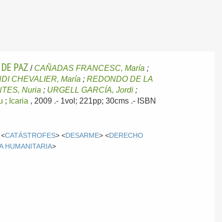
 DE PAZ
/
CAÑADAS FRANCESC, María
;
DI CHEVALIER, María
;
REDONDO DE LA
TES, Nuria
;
URGELL GARCÍA, Jordi
;
u
;
Icaria
, 2009
.- 1vol; 221pp; 30cms .- ISBN
 <
CATÁSTROFES
> <
DESARME
> <
DERECHO
A HUMANITARIA
>