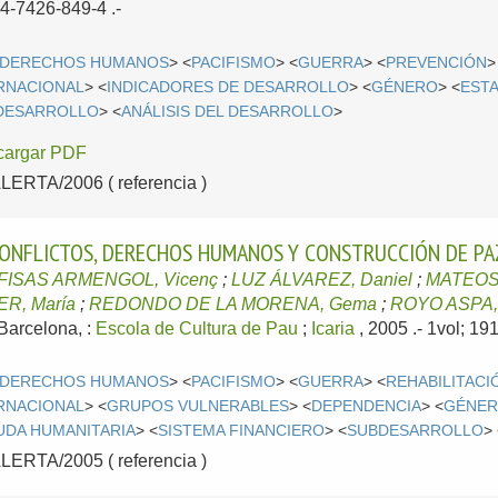
4-7426-849-4 .-
DERECHOS HUMANOS
> <
PACIFISMO
> <
GUERRA
> <
PREVENCIÓN
>
RNACIONAL
> <
INDICADORES DE DESARROLLO
> <
GÉNERO
> <
ESTA
DESARROLLO
> <
ANÁLISIS DEL DESARROLLO
>
cargar PDF
RTA/2006 ( referencia )
 CONFLICTOS, DERECHOS HUMANOS Y CONSTRUCCIÓN DE PA
FISAS ARMENGOL, Vicenç
;
LUZ ÁLVAREZ, Daniel
;
MATEOS 
R, María
;
REDONDO DE LA MORENA, Gema
;
ROYO ASPA, 
Barcelona, :
Escola de Cultura de Pau
;
Icaria
, 2005
.- 1vol; 1
DERECHOS HUMANOS
> <
PACIFISMO
> <
GUERRA
> <
REHABILITACI
RNACIONAL
> <
GRUPOS VULNERABLES
> <
DEPENDENCIA
> <
GÉNE
UDA HUMANITARIA
> <
SISTEMA FINANCIERO
> <
SUBDESARROLLO
>
RTA/2005 ( referencia )