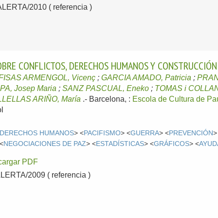
ERTA/2010 ( referencia )
SOBRE CONFLICTOS, DERECHOS HUMANOS Y CONSTRUCCIÓN
FISAS ARMENGOL, Vicenç
;
GARCIA AMADO, Patricia
;
PRAN
A, Josep Maria
;
SANZ PASCUAL, Eneko
;
TOMAS i COLLAN
LLELLAS ARIÑO, María
.-
Barcelona, :
Escola de Cultura de Pa
l
DERECHOS HUMANOS
> <
PACIFISMO
> <
GUERRA
> <
PREVENCIÓN
>
 <
NEGOCIACIONES DE PAZ
> <
ESTADÍSTICAS
> <
GRÁFICOS
> <
AYUD
cargar PDF
RTA/2009 ( referencia )