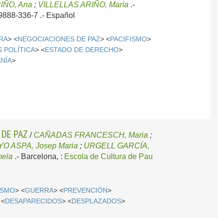
IÑO, Ana
;
VILLELLAS ARIÑO, María
.-
-9888-336-7 .-
Español
RA
> <
NEGOCIACIONES DE PAZ
> <
PACIFISMO
>
S POLÍTICA
> <
ESTADO DE DERECHO
>
NÍA
>
 DE PAZ
/
CAÑADAS FRANCESCH, Maria
;
O ASPA, Josep Maria
;
URGELL GARCÍA,
ela
.-
Barcelona, :
Escola de Cultura de Pau
ISMO
> <
GUERRA
> <
PREVENCIÓN
>
 <
DESAPARECIDOS
> <
DESPLAZADOS
>