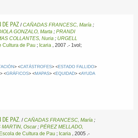
 DE PAZ
/
CAÑADAS FRANCESC, María
;
IOLA GONZALO, Marta
;
PRANDI
AS COLLANTES, Nuria
;
URGELL
e Cultura de Pau
;
Icaria
, 2007
.- 1vol;
TACIÓN
> <
CATÁSTROFES
> <
ESTADO FALLIDO
>
S
> <
GRÁFICOS
> <
MAPAS
> <
EQUIDAD
> <
AYUDA
 DE PAZ.
/
CAÑADAS FRANCESC, María
;
MARTIN, Oscar
;
PÉREZ MELLADO,
Escola de Cultura de Pau
;
Icaria
, 2005
.-