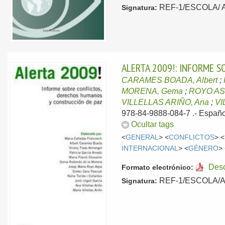
REF-1/ESCOLA/ AL
Signatura:
ALERTA 2009!: INFORME 
CARAMES BOADA, Albert
;
MORENA, Gema
;
ROYO ASP
VILLELLAS ARIÑO, Ana
;
VI
978-84-9888-084-7 .-
Españo
Ocultar tags
<
GENERAL
> <
CONFLICTOS
> <
INTERNACIONAL
> <
GÉNERO
>
Des
Formato electrónico:
REF-1/ESCOLA/ALE
Signatura: