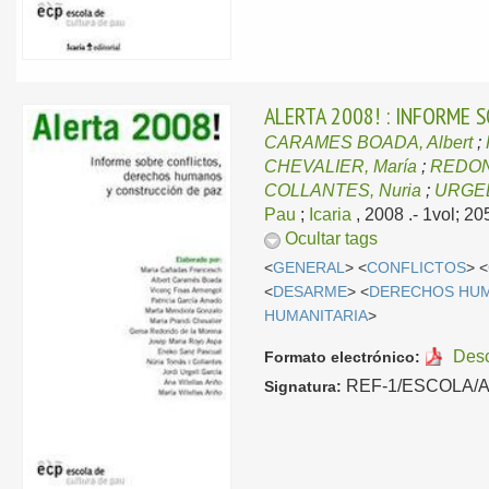
ALERTA 2008! : INFORME
CARAMES BOADA, Albert
;
CHEVALIER, María
;
REDON
COLLANTES, Nuria
;
URGEL
Pau
;
Icaria
, 2008
.- 1vol; 2
Ocultar tags
<
GENERAL
> <
CONFLICTOS
> <
<
DESARME
> <
DERECHOS HU
HUMANITARIA
>
Des
Formato electrónico:
REF-1/ESCOLA/ALE
Signatura: