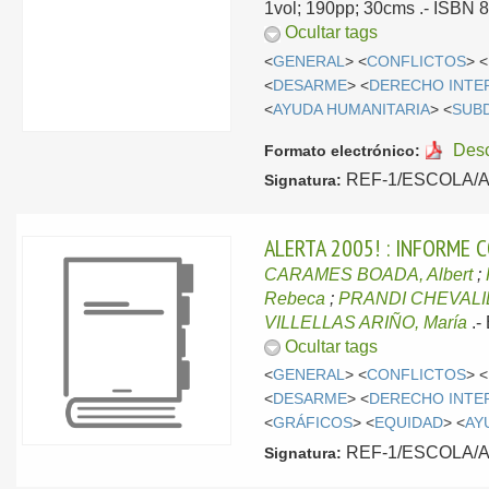
1vol; 190pp; 30cms .- ISBN 8
Ocultar tags
<
GENERAL
> <
CONFLICTOS
> <
<
DESARME
> <
DERECHO INTE
<
AYUDA HUMANITARIA
> <
SUB
Des
Formato electrónico:
REF-1/ESCOLA/ALE
Signatura:
ALERTA 2005! : INFORME
CARAMES BOADA, Albert
;
Rebeca
;
PRANDI CHEVALIE
VILLELLAS ARIÑO, María
.-
Ocultar tags
<
GENERAL
> <
CONFLICTOS
> <
<
DESARME
> <
DERECHO INTE
<
GRÁFICOS
> <
EQUIDAD
> <
AY
REF-1/ESCOLA/ALE
Signatura: