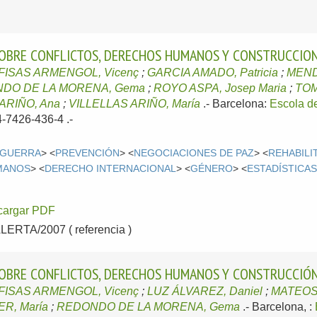
 SOBRE CONFLICTOS, DERECHOS HUMANOS Y CONSTRUCCION
FISAS ARMENGOL, Vicenç
;
GARCIA AMADO, Patricia
;
MEND
DO DE LA MORENA, Gema
;
ROYO ASPA, Josep Maria
;
TOM
ARIÑO, Ana
;
VILLELLAS ARIÑO, María
.-
Barcelona:
Escola d
-7426-436-4 .-
GUERRA
> <
PREVENCIÓN
> <
NEGOCIACIONES DE PAZ
> <
REHABILI
MANOS
> <
DERECHO INTERNACIONAL
> <
GÉNERO
> <
ESTADÍSTICA
cargar PDF
RTA/2007 ( referencia )
 SOBRE CONFLICTOS, DERECHOS HUMANOS Y CONSTRUCCIÓN
FISAS ARMENGOL, Vicenç
;
LUZ ÁLVAREZ, Daniel
;
MATEOS 
R, María
;
REDONDO DE LA MORENA, Gema
.-
Barcelona, :