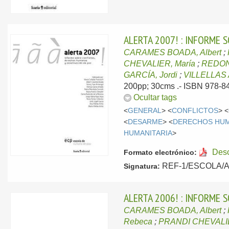
ALERTA 2007! : INFORME
CARAMES BOADA, Albert
;
CHEVALIER, María
;
REDON
GARCÍA, Jordi
;
VILLELLAS 
200pp; 30cms .- ISBN 978-84
Ocultar tags
<
GENERAL
> <
CONFLICTOS
> <
<
DESARME
> <
DERECHOS HU
HUMANITARIA
>
Des
Formato electrónico:
REF-1/ESCOLA/ALE
Signatura:
ALERTA 2006! : INFORME
CARAMES BOADA, Albert
;
Rebeca
;
PRANDI CHEVALIE