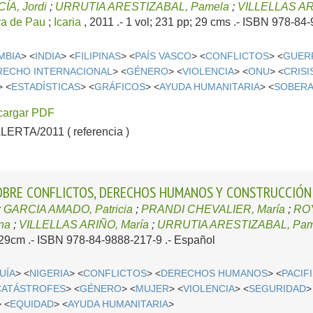
A, Jordi
;
URRUTIA ARESTIZABAL, Pamela
;
VILLELLAS AR
ra de Pau
;
Icaria
, 2011
.- 1 vol; 231 pp; 29 cms .- ISBN 978-84
MBIA
> <
INDIA
> <
FILIPINAS
> <
PAÍS VASCO
> <
CONFLICTOS
> <
GUER
RECHO INTERNACIONAL
> <
GÉNERO
> <
VIOLENCIA
> <
ONU
> <
CRISI
> <
ESTADÍSTICAS
> <
GRÁFICOS
> <
AYUDA HUMANITARIA
> <
SOBERA
cargar PDF
RTA/2011 ( referencia )
SOBRE CONFLICTOS, DERECHOS HUMANOS Y CONSTRUCCIÓN
;
GARCIA AMADO, Patricia
;
PRANDI CHEVALIER, María
;
ROY
na
;
VILLELLAS ARIÑO, María
;
URRUTIA ARESTIZABAL, Pam
; 29cm .- ISBN 978-84-9888-217-9 .-
Español
UÍA
> <
NIGERIA
> <
CONFLICTOS
> <
DERECHOS HUMANOS
> <
PACIF
CATÁSTROFES
> <
GÉNERO
> <
MUJER
> <
VIOLENCIA
> <
SEGURIDAD
>
> <
EQUIDAD
> <
AYUDA HUMANITARIA
>