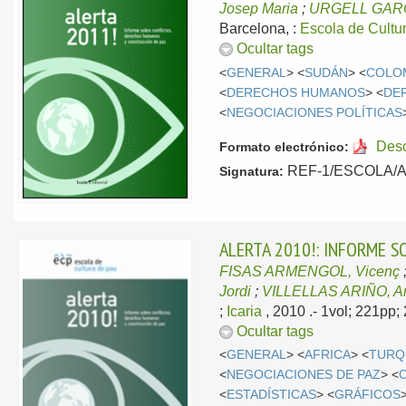
Josep Maria
;
URGELL GARCÍ
Barcelona, :
Escola de Cultu
Ocultar tags
<
GENERAL
> <
SUDÁN
> <
COLO
<
DERECHOS HUMANOS
> <
DE
<
NEGOCIACIONES POLÍTICAS
Des
Formato electrónico:
REF-1/ESCOLA/ALE
Signatura:
ALERTA 2010!: INFORME 
FISAS ARMENGOL, Vicenç
Jordi
;
VILLELLAS ARIÑO, A
;
Icaria
, 2010
.- 1vol; 221pp
Ocultar tags
<
GENERAL
> <
AFRICA
> <
TURQ
<
NEGOCIACIONES DE PAZ
> <
<
ESTADÍSTICAS
> <
GRÁFICOS