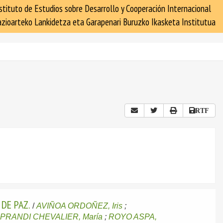
stituto de Estudios sobre Desarrollo y Cooperación Internacional
zioarteko Lankidetza eta Garapenari Buruzko Ikasketa Institutua
RTF
DE PAZ.
/
AVIÑOA ORDOÑEZ, Iris
;
;
PRANDI CHEVALIER, María
;
ROYO ASPA,