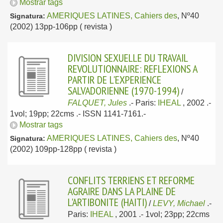
Mostrar tags
AMERIQUES LATINES, Cahiers des
, Nº40
Signatura:
(2002) 13pp-106pp ( revista )
DIVISION SEXUELLE DU TRAVAIL
REVOLUTIONNAIRE: REFLEXIONS A
PARTIR DE L'EXPERIENCE
SALVADORIENNE (1970-1994)
/
FALQUET, Jules
.-
Paris:
IHEAL
, 2002
.-
1vol; 19pp; 22cms .- ISSN 1141-7161.-
Mostrar tags
AMERIQUES LATINES, Cahiers des
, Nº40
Signatura:
(2002) 109pp-128pp ( revista )
CONFLITS TERRIENS ET REFORME
AGRAIRE DANS LA PLAINE DE
L'ARTIBONITE (HAITI)
/
LEVY, Michael
.-
Paris:
IHEAL
, 2001
.- 1vol; 23pp; 22cms