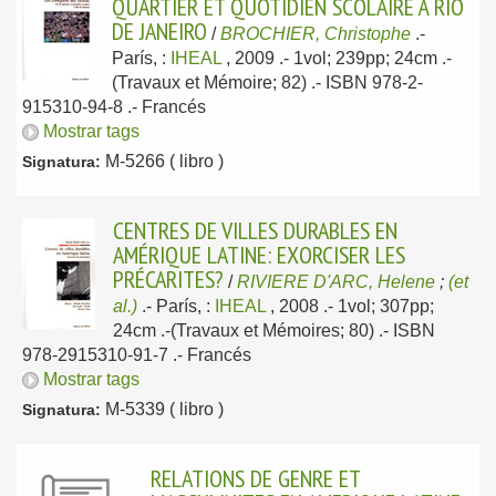
QUARTIER ET QUOTIDIEN SCOLAIRE À RIO
DE JANEIRO
/
BROCHIER, Christophe
.-
París, :
IHEAL
, 2009
.- 1vol; 239pp; 24cm .-
(Travaux et Mémoire; 82) .- ISBN 978-2-
915310-94-8 .-
Francés
Mostrar tags
M-5266 ( libro )
Signatura:
CENTRES DE VILLES DURABLES EN
AMÉRIQUE LATINE: EXORCISER LES
PRÉCARITES?
/
RIVIERE D'ARC, Helene
;
(et
al.)
.-
París, :
IHEAL
, 2008
.- 1vol; 307pp;
24cm .-(Travaux et Mémoires; 80) .- ISBN
978-2915310-91-7 .-
Francés
Mostrar tags
M-5339 ( libro )
Signatura:
RELATIONS DE GENRE ET