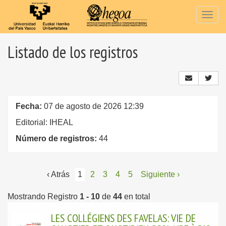
Togg
navig
Listado de los registros
Fecha:
07 de agosto de 2026 12:39
Editorial: IHEAL
Número de registros:
44
‹ Atrás
1
2
3
4
5
Siguiente ›
Mostrando Registro
1 - 10
de
44
en total
LES COLLÉGIENS DES FAVELAS: VIE DE