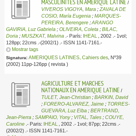
MASCULINITES EN AMERIQUE LATINE
/
VIVEROS VIGOYA, Mara
;
ZAVALA DE
COSIO, María Eugenia
;
MARQUES-
PEREIRA, Berengere
;
ARANGO
GAVIRIA, Luz Gabriela
;
OLIVEIRA, Coleta
;
BILAC,
Doria
;
MUSZKAT, Malvina
.-
París:
IHEAL
, 2002
.- 1vol;
128pp; 22cms .-(2002/1) .- ISSN 1141-7161.-
Mostrar tags
AMERIQUES LATINES, Cahiers des
, Nº39
Signatura:
(2002) 11pp-126pp ( revista )
AGRICULTURE ET MARCHES
NATIONAUX EN AMERIQUE LATINE
/
TULET, Jean-Christian
;
BARKIN, David
;
FORERO-ALVAREZ, Jaime
;
TORRES-
GUEVARA, Luz Elba
;
BERTRAND,
Jean-Pierra
;
SAMPAIO, Yony
;
VITAL, Tales
;
COUYE,
Caroline
.-
Paris:
IHEAL
, 2002
.- 1vol; 87pp; 22cms .-
(2002/2) .- ISSN 1141-7161.-