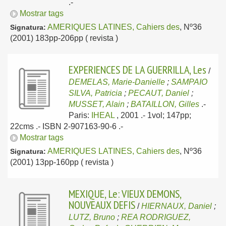
.-
Mostrar tags
AMERIQUES LATINES, Cahiers des
, Nº36
Signatura:
(2001) 183pp-206pp ( revista )
EXPERIENCES DE LA GUERRILLA, Les
/
DEMELAS, Marie-Danielle
;
SAMPAIO
SILVA, Patricia
;
PECAUT, Daniel
;
MUSSET, Alain
;
BATAILLON, Gilles
.-
Paris:
IHEAL
, 2001
.- 1vol; 147pp;
22cms .- ISBN 2-907163-90-6 .-
Mostrar tags
AMERIQUES LATINES, Cahiers des
, Nº36
Signatura:
(2001) 13pp-160pp ( revista )
MEXIQUE, Le: VIEUX DEMONS,
NOUVEAUX DEFIS
/
HIERNAUX, Daniel
;
LUTZ, Bruno
;
REA RODRIGUEZ,