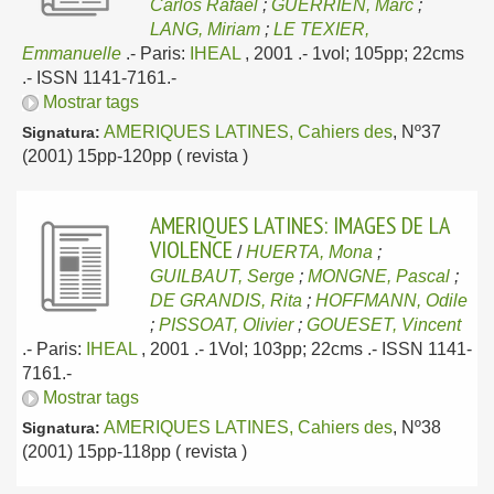
Carlos Rafael
;
GUERRIEN, Marc
;
LANG, Miriam
;
LE TEXIER,
Emmanuelle
.-
Paris:
IHEAL
, 2001
.- 1vol; 105pp; 22cms
.- ISSN 1141-7161.-
Mostrar tags
AMERIQUES LATINES, Cahiers des
, Nº37
Signatura:
(2001) 15pp-120pp ( revista )
AMERIQUES LATINES: IMAGES DE LA
VIOLENCE
/
HUERTA, Mona
;
GUILBAUT, Serge
;
MONGNE, Pascal
;
DE GRANDIS, Rita
;
HOFFMANN, Odile
;
PISSOAT, Olivier
;
GOUESET, Vincent
.-
Paris:
IHEAL
, 2001
.- 1Vol; 103pp; 22cms .- ISSN 1141-
7161.-
Mostrar tags
AMERIQUES LATINES, Cahiers des
, Nº38
Signatura:
(2001) 15pp-118pp ( revista )