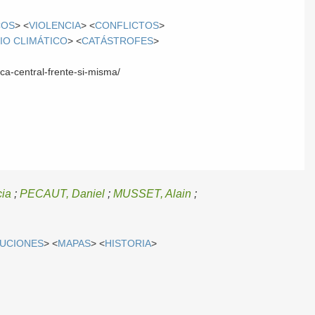
COS
> <
VIOLENCIA
> <
CONFLICTOS
>
IO CLIMÁTICO
> <
CATÁSTROFES
>
ca-central-frente-si-misma/
cia
;
PECAUT, Daniel
;
MUSSET, Alain
;
UCIONES
> <
MAPAS
> <
HISTORIA
>