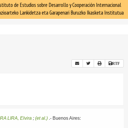
stituto de Estudios sobre Desarrollo y Cooperación Internacional
zioarteko Lankidetza eta Garapenari Buruzko Ikasketa Institutua
RTF
A LIRA, Elvira
;
(et al.)
.-
Buenos Aires: