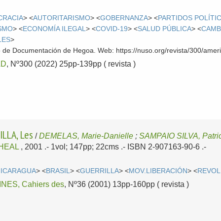
CRACIA
> <
AUTORITARISMO
> <
GOBERNANZA
> <
PARTIDOS POLÍTI
SMO
> <
ECONOMÍA ILEGAL
> <
COVID-19
> <
SALUD PÚBLICA
> <
CAMB
LES
>
o de Documentación de Hegoa. Web: https://nuso.org/revista/300/ameri
AD
, Nº300 (2022) 25pp-139pp ( revista )
LLA, Les
/
DEMELAS, Marie-Danielle
;
SAMPAIO SILVA, Patri
IHEAL
, 2001
.- 1vol; 147pp; 22cms .- ISBN 2-907163-90-6 .-
NICARAGUA
> <
BRASIL
> <
GUERRILLA
> <
MOV.LIBERACIÓN
> <
REVOL
ES, Cahiers des
, Nº36 (2001) 13pp-160pp ( revista )