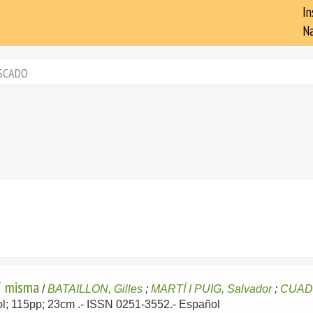
In
Na
SCADO
sí misma
/
BATAILLON, Gilles
;
MARTÍ I PUIG, Salvador
;
CUADR
vol; 115pp; 23cm .- ISSN 0251-3552.-
Español