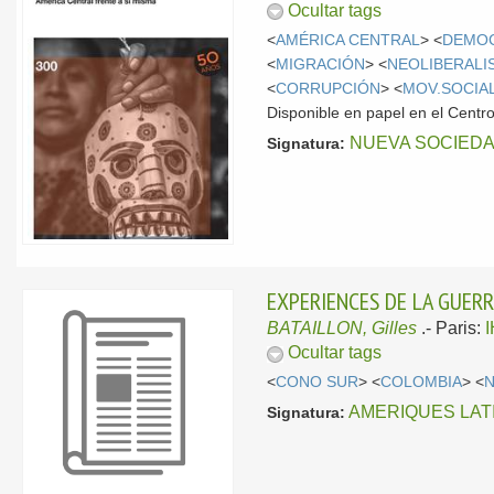
Ocultar tags
<
AMÉRICA CENTRAL
> <
DEMO
<
MIGRACIÓN
> <
NEOLIBERALI
<
CORRUPCIÓN
> <
MOV.SOCIA
Disponible en papel en el Centr
NUEVA SOCIED
Signatura:
EXPERIENCES DE LA GUERRI
BATAILLON, Gilles
.-
Paris:
Ocultar tags
<
CONO SUR
> <
COLOMBIA
> <
AMERIQUES LATIN
Signatura: