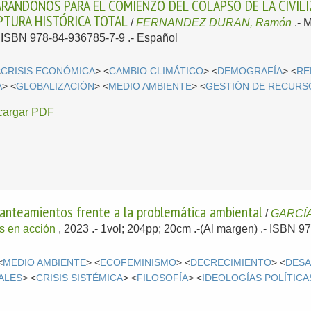
RÁNDONOS PARA EL COMIENZO DEL COLAPSO DE LA CIVILIZ
UPTURA HISTÓRICA TOTAL
/
FERNANDEZ DURAN, Ramón
.-
M
.- ISBN 978-84-936785-7-9 .-
Español
<
CRISIS ECONÓMICA
> <
CAMBIO CLIMÁTICO
> <
DEMOGRAFÍA
> <
RE
A
> <
GLOBALIZACIÓN
> <
MEDIO AMBIENTE
> <
GESTIÓN DE RECURS
cargar PDF
lanteamientos frente a la problemática ambiental
/
GARCÍA
s en acción
, 2023
.- 1vol; 204pp; 20cm .-(Al margen) .- ISBN 
<
MEDIO AMBIENTE
> <
ECOFEMINISMO
> <
DECRECIMIENTO
> <
DESA
ALES
> <
CRISIS SISTÉMICA
> <
FILOSOFÍA
> <
IDEOLOGÍAS POLÍTICA