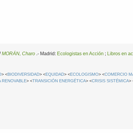
/
MORÁN, Charo
.-
Madrid:
Ecologistas en Acción
;
Libros en a
O
> <
BIODIVERSIDAD
> <
EQUIDAD
> <
ECOLOGISMO
> <
COMERCIO MA
A RENOVABLE
> <
TRANSICIÓN ENERGÉTICA
> <
CRISIS SISTÉMICA
> 