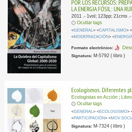
POR LOS RECURSOS: PREPA
LA ENERGIA FÓSIL: UNA R
2011
.- 1vol; 123pp; 21cms 
Ocultar tags
<
GENERAL
> <
CAPITALISMO
> 
<
MODERNIZACIÓN
> <
ENERGÍ
Des
Formato electrónico:
M-5792 ( libro )
Signatura:
Ecologismos. Diferentes p
Ecologistas en Acción
;
Libro
Ocultar tags
<
GENERAL
> <
ECOLOGISMO
> 
<
PARTICIPACIÓN
> <
MOV.SOCI
M-7324 ( libro )
Signatura: