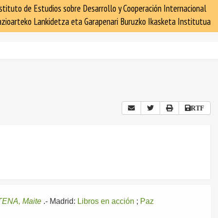
stituto de Estudios sobre Desarrollo y Cooperación Internacional
zioarteko Lankidetza eta Garapenari Buruzko Ikasketa Institutua
RTF
ENA, Maite
.-
Madrid:
Libros en acción
;
Paz