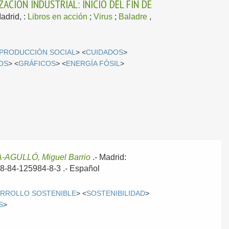
ACIÓN INDUSTRIAL: INICIO DEL FIN DE
adrid, :
Libros en acción
;
Virus
;
Baladre
,
PRODUCCIÓN SOCIAL
> <
CUIDADOS
>
OS
> <
GRÁFICOS
> <
ENERGÍA FÓSIL
>
-AGULLÓ, Miguel Barrio
.-
Madrid:
978-84-125984-8-3 .-
Español
RROLLO SOSTENIBLE
> <
SOSTENIBILIDAD
>
S
>