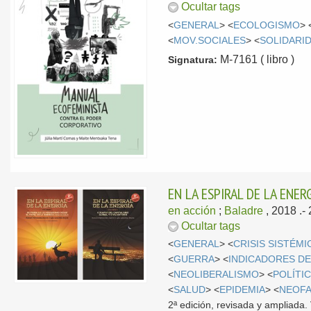
Ocultar tags
<
GENERAL
> <
ECOLOGISMO
> 
<
MOV.SOCIALES
> <
SOLIDARI
M-7161 ( libro )
Signatura:
EN LA ESPIRAL DE LA ENERG
en acción
;
Baladre
, 2018
.-
Ocultar tags
<
GENERAL
> <
CRISIS SISTÉMI
<
GUERRA
> <
INDICADORES D
<
NEOLIBERALISMO
> <
POLÍTI
<
SALUD
> <
EPIDEMIA
> <
NEOF
2ª edición, revisada y ampliada.