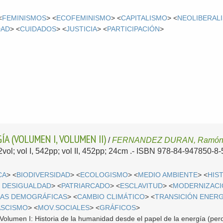
<
FEMINISMOS
> <
ECOFEMINISMO
> <
CAPITALISMO
> <
NEOLIBERAL
DAD
> <
CUIDADOS
> <
JUSTICIA
> <
PARTICIPACIÓN
>
ÍA (VOLUMEN I, VOLUMEN II)
/
FERNANDEZ DURAN, Ramó
 2vol; vol I, 542pp; vol II, 452pp; 24cm .- ISBN 978-84-947850-8-
CA
> <
BIODIVERSIDAD
> <
ECOLOGISMO
> <
MEDIO AMBIENTE
> <
HIS
E DESIGUALDAD
> <
PATRIARCADO
> <
ESCLAVITUD
> <
MODERNIZAC
CAS DEMOGRÁFICAS
> <
CAMBIO CLIMÁTICO
> <
TRANSICIÓN ENER
ASCISMO
> <
MOV.SOCIALES
> <
GRÁFICOS
>
 Volumen I: Historia de la humanidad desde el papel de la energía (per