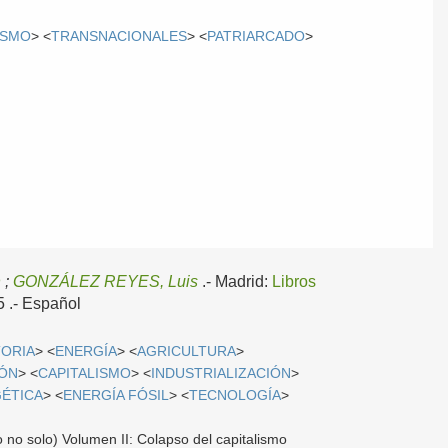
ISMO
> <
TRANSNACIONALES
> <
PATRIARCADO
>
n
;
GONZÁLEZ REYES, Luis
.-
Madrid:
Libros
5 .-
Español
TORIA
> <
ENERGÍA
> <
AGRICULTURA
>
IÓN
> <
CAPITALISMO
> <
INDUSTRIALIZACIÓN
>
GÉTICA
> <
ENERGÍA FÓSIL
> <
TECNOLOGÍA
>
o no solo) Volumen II: Colapso del capitalismo