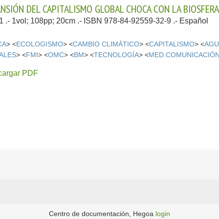
ANSIÓN DEL CAPITALISMO GLOBAL CHOCA CON LA BIOSFER
11
.- 1vol; 108pp; 20cm .- ISBN 978-84-92559-32-9 .-
Español
CA
> <
ECOLOGISMO
> <
CAMBIO CLIMÁTICO
> <
CAPITALISMO
> <
AGU
ALES
> <
FMI
> <
OMC
> <
BM
> <
TECNOLOGÍA
> <
MED.COMUNICACIÓ
cargar PDF
Centro de documentación, Hegoa
login