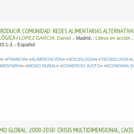
PRODUCIR COMUNIDAD: REDES ALIMENTARIAS ALTERNATIV
LÓGICA
/
LOPEZ GARCIA, Daniel
.-
Madrid, :
Libros en acción
,
83-1-3 .-
Español
U
> <
FRANCIA
> <
ALIMENTACIÓN
> <
SOCIOLOGÍA
> <
TECNOLOGÍA AL
IMENTARIA
> <
MEDIO RURAL
> <
COMERCIO JUSTO
> <
ECONOMÍA S
SMO GLOBAL: 2000-2030: CRISIS MULTIDIMENSIONAL, CAOS