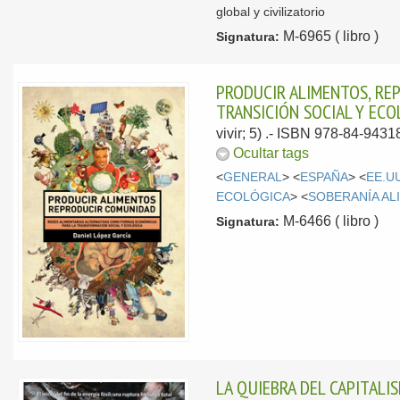
global y civilizatorio
M-6965 ( libro )
Signatura:
PRODUCIR ALIMENTOS, RE
TRANSICIÓN SOCIAL Y ECO
vivir; 5) .- ISBN 978-84-9431
Ocultar tags
<
GENERAL
> <
ESPAÑA
> <
EE.U
ECOLÓGICA
> <
SOBERANÍA AL
M-6466 ( libro )
Signatura:
LA QUIEBRA DEL CAPITALI