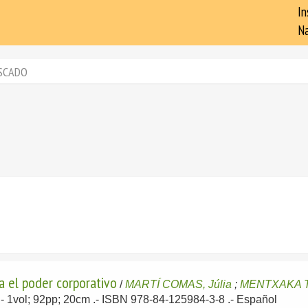
In
Na
SCADO
a el poder corporativo
/
MARTÍ COMAS, Júlia
;
MENTXAKA T
.- 1vol; 92pp; 20cm .- ISBN 978-84-125984-3-8 .-
Español