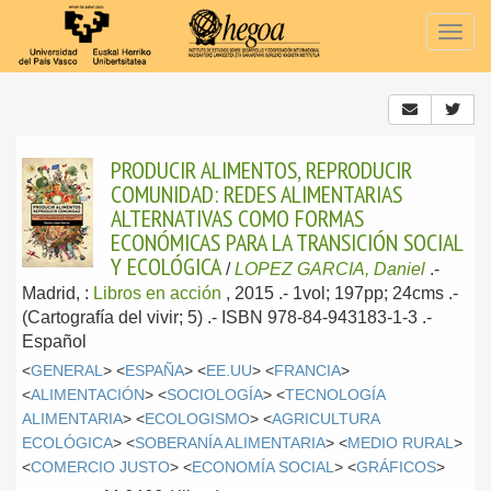
Togg
navig
PRODUCIR ALIMENTOS, REPRODUCIR
COMUNIDAD: REDES ALIMENTARIAS
ALTERNATIVAS COMO FORMAS
ECONÓMICAS PARA LA TRANSICIÓN SOCIAL
Y ECOLÓGICA
/
LOPEZ GARCIA, Daniel
.-
Madrid, :
Libros en acción
, 2015
.- 1vol; 197pp; 24cms .-
(Cartografía del vivir; 5) .- ISBN 978-84-943183-1-3 .-
Español
<
GENERAL
> <
ESPAÑA
> <
EE.UU
> <
FRANCIA
>
<
ALIMENTACIÓN
> <
SOCIOLOGÍA
> <
TECNOLOGÍA
ALIMENTARIA
> <
ECOLOGISMO
> <
AGRICULTURA
ECOLÓGICA
> <
SOBERANÍA ALIMENTARIA
> <
MEDIO RURAL
>
<
COMERCIO JUSTO
> <
ECONOMÍA SOCIAL
> <
GRÁFICOS
>