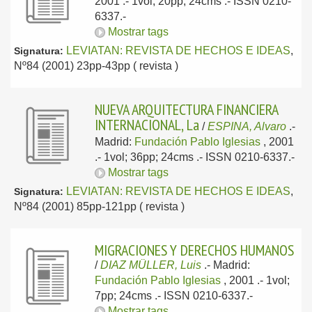
2001
.- 1vol; 20pp; 24cms .- ISSN 0210-
6337.-
Mostrar tags
LEVIATAN: REVISTA DE HECHOS E IDEAS
,
Signatura:
Nº84 (2001) 23pp-43pp ( revista )
NUEVA ARQUITECTURA FINANCIERA
INTERNACIONAL, La
/
ESPINA, Alvaro
.-
Madrid:
Fundación Pablo Iglesias
, 2001
.- 1vol; 36pp; 24cms .- ISSN 0210-6337.-
Mostrar tags
LEVIATAN: REVISTA DE HECHOS E IDEAS
,
Signatura:
Nº84 (2001) 85pp-121pp ( revista )
MIGRACIONES Y DERECHOS HUMANOS
/
DIAZ MÜLLER, Luis
.-
Madrid:
Fundación Pablo Iglesias
, 2001
.- 1vol;
7pp; 24cms .- ISSN 0210-6337.-
Mostrar tags