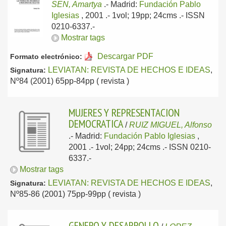
SEN, Amartya
.-
Madrid:
Fundación Pablo
Iglesias
, 2001
.- 1vol; 19pp; 24cms .- ISSN
0210-6337.-
Mostrar tags
Descargar PDF
Formato electrónico:
LEVIATAN: REVISTA DE HECHOS E IDEAS
,
Signatura:
Nº84 (2001) 65pp-84pp ( revista )
MUJERES Y REPRESENTACION
DEMOCRATICA
/
RUIZ MIGUEL, Alfonso
.-
Madrid:
Fundación Pablo Iglesias
,
2001
.- 1vol; 24pp; 24cms .- ISSN 0210-
6337.-
Mostrar tags
LEVIATAN: REVISTA DE HECHOS E IDEAS
,
Signatura:
Nº85-86 (2001) 75pp-99pp ( revista )
GENERO Y DESARROLLO