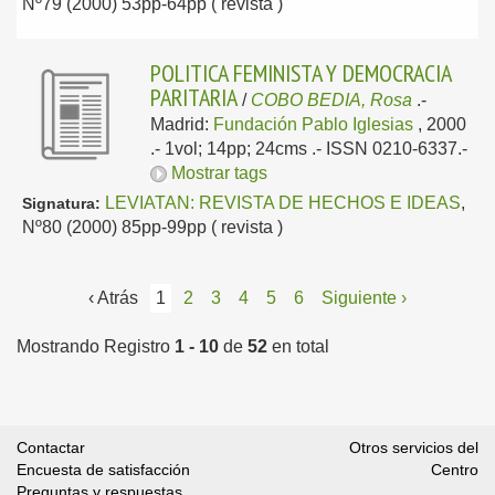
Nº79 (2000) 53pp-64pp ( revista )
POLITICA FEMINISTA Y DEMOCRACIA
PARITARIA
/
COBO BEDIA, Rosa
.-
Madrid:
Fundación Pablo Iglesias
, 2000
.- 1vol; 14pp; 24cms .- ISSN 0210-6337.-
Mostrar tags
LEVIATAN: REVISTA DE HECHOS E IDEAS
,
Signatura:
Nº80 (2000) 85pp-99pp ( revista )
‹ Atrás
1
2
3
4
5
6
Siguiente ›
Mostrando Registro
1 - 10
de
52
en total
Contactar
Otros servicios del
Encuesta de satisfacción
Centro
Preguntas y respuestas