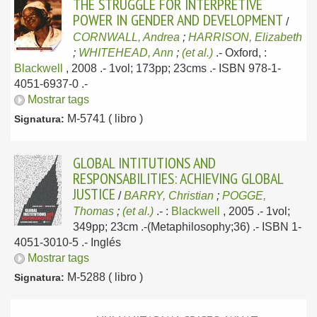
THE STRUGGLE FOR INTERPRETIVE
POWER IN GENDER AND DEVELOPMENT
/
CORNWALL, Andrea
;
HARRISON, Elizabeth
;
WHITEHEAD, Ann
;
(et al.)
.-
Oxford, :
Blackwell
, 2008
.- 1vol; 173pp; 23cms .- ISBN 978-1-
4051-6937-0 .-
Mostrar tags
M-5741 ( libro )
Signatura:
GLOBAL INTITUTIONS AND
RESPONSABILITIES: ACHIEVING GLOBAL
JUSTICE
/
BARRY, Christian
;
POGGE,
Thomas
;
(et al.)
.-
:
Blackwell
, 2005
.- 1vol;
349pp; 23cm .-(Metaphilosophy;36) .- ISBN 1-
4051-3010-5 .-
Inglés
Mostrar tags
M-5288 ( libro )
Signatura: