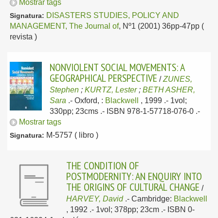
Mostrar tags
DISASTERS STUDIES, POLICY AND
Signatura:
MANAGEMENT, The Journal of
, Nº1 (2001) 36pp-47pp (
revista )
NONVIOLENT SOCIAL MOVEMENTS: A
GEOGRAPHICAL PERSPECTIVE
/
ZUNES,
Stephen
;
KURTZ, Lester
;
BETH ASHER,
Sara
.-
Oxford, :
Blackwell
, 1999
.- 1vol;
330pp; 23cms .- ISBN 978-1-57718-076-0 .-
Mostrar tags
M-5757 ( libro )
Signatura:
THE CONDITION OF
POSTMODERNITY: AN ENQUIRY INTO
THE ORIGINS OF CULTURAL CHANGE
/
HARVEY, David
.-
Cambridge:
Blackwell
, 1992
.- 1vol; 378pp; 23cm .- ISBN 0-