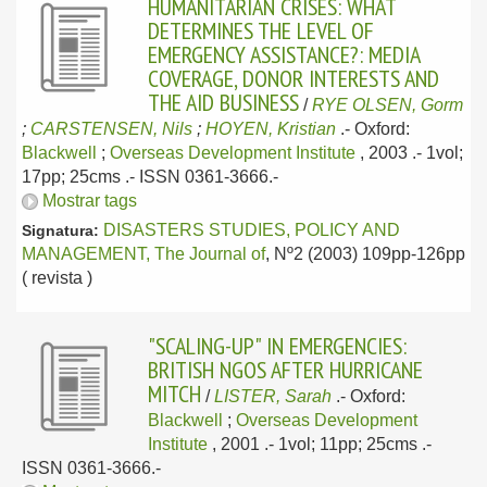
HUMANITARIAN CRISES: WHAT
DETERMINES THE LEVEL OF
EMERGENCY ASSISTANCE?: MEDIA
COVERAGE, DONOR INTERESTS AND
THE AID BUSINESS
/
RYE OLSEN, Gorm
;
CARSTENSEN, Nils
;
HOYEN, Kristian
.-
Oxford:
Blackwell
;
Overseas Development Institute
, 2003
.- 1vol;
17pp; 25cms .- ISSN 0361-3666.-
Mostrar tags
DISASTERS STUDIES, POLICY AND
Signatura:
MANAGEMENT, The Journal of
, Nº2 (2003) 109pp-126pp
( revista )
"SCALING-UP" IN EMERGENCIES:
BRITISH NGOS AFTER HURRICANE
MITCH
/
LISTER, Sarah
.-
Oxford:
Blackwell
;
Overseas Development
Institute
, 2001
.- 1vol; 11pp; 25cms .-
ISSN 0361-3666.-