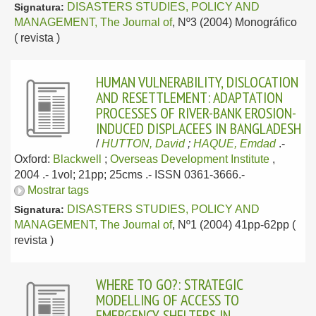
DISASTERS STUDIES, POLICY AND
Signatura:
MANAGEMENT, The Journal of
, Nº3 (2004) Monográfico
( revista )
HUMAN VULNERABILITY, DISLOCATION
AND RESETTLEMENT: ADAPTATION
PROCESSES OF RIVER-BANK EROSION-
INDUCED DISPLACEES IN BANGLADESH
/
HUTTON, David
;
HAQUE, Emdad
.-
Oxford:
Blackwell
;
Overseas Development Institute
,
2004
.- 1vol; 21pp; 25cms .- ISSN 0361-3666.-
Mostrar tags
DISASTERS STUDIES, POLICY AND
Signatura:
MANAGEMENT, The Journal of
, Nº1 (2004) 41pp-62pp (
revista )
WHERE TO GO?: STRATEGIC
MODELLING OF ACCESS TO
EMERGENCY SHELTERS IN