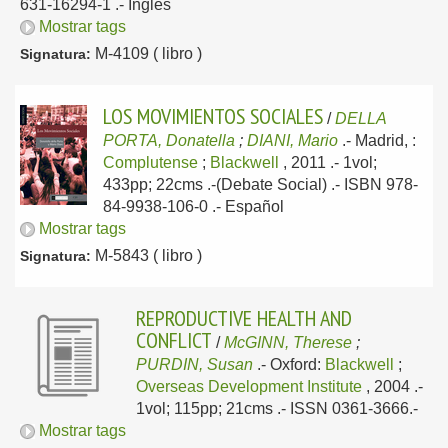
631-16294-1 .-
Inglés
Mostrar tags
M-4109 ( libro )
Signatura:
LOS MOVIMIENTOS SOCIALES
/
DELLA
PORTA, Donatella
;
DIANI, Mario
.-
Madrid, :
Complutense
;
Blackwell
, 2011
.- 1vol;
433pp; 22cms .-(Debate Social) .- ISBN 978-
84-9938-106-0 .-
Español
Mostrar tags
M-5843 ( libro )
Signatura:
REPRODUCTIVE HEALTH AND
CONFLICT
/
McGINN, Therese
;
PURDIN, Susan
.-
Oxford:
Blackwell
;
Overseas Development Institute
, 2004
.-
1vol; 115pp; 21cms .- ISSN 0361-3666.-
Mostrar tags