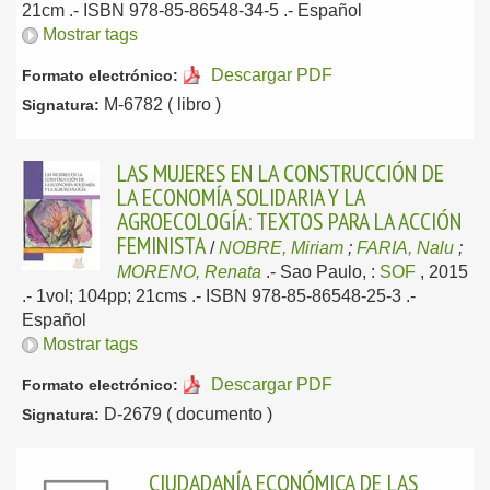
21cm .- ISBN 978-85-86548-34-5 .-
Español
Mostrar tags
Descargar PDF
Formato electrónico:
M-6782 ( libro )
Signatura:
LAS MUJERES EN LA CONSTRUCCIÓN DE
LA ECONOMÍA SOLIDARIA Y LA
AGROECOLOGÍA: TEXTOS PARA LA ACCIÓN
FEMINISTA
/
NOBRE, Miriam
;
FARIA, Nalu
;
MORENO, Renata
.-
Sao Paulo, :
SOF
, 2015
.- 1vol; 104pp; 21cms .- ISBN 978-85-86548-25-3 .-
Español
Mostrar tags
Descargar PDF
Formato electrónico:
D-2679 ( documento )
Signatura:
CIUDADANÍA ECONÓMICA DE LAS