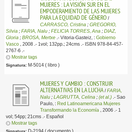
MUJERES : LA VISIÓN SUR EN EL
EMPODERAMIENTO DE LAS MUJERES
PARA LA EQUIDAD DE GÉNERO
/
CARRASCO, Cristina
;
GREGORIO,
Silvia
;
FARIA, Nalu
;
FELICIA TORRES, Ana
;
DIAZ,
Gloria
;
BROSA, Mertxe
.-
Vitoria-Gasteiz, :
Gobierno
Vasco
, 2008
.- 1vol; 132pp.; 24cms .- ISBN 978-84-457-
2767-6 .-
Mostrar tags
M-5014 ( libro )
Signatura:
MUJERES Y CAMBIO : CONSTRUIR
ALTERNATIVAS EN LA LUCHA
/
FARIA,
Nalu
;
LAGRUTTA, Celina
;
(et al.)
.-
Sao
Paulo, :
Red Latinoamericana Mujeres
Transformando la Economía
, 2006
.- 1
vol; 54pp; 21cms .-
Español
Mostrar tags
D-2194 ( documento )
Signatura: