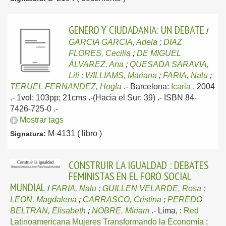
GENERO Y CIUDADANIA: UN DEBATE
/
GARCIA GARCIA, Adela
;
DIAZ
FLORES, Cecilia
;
DE MIGUEL
ÁLVAREZ, Ana
;
QUESADA SARAVIA,
Lili
;
WILLIAMS, Mariana
;
FARIA, Nalu
;
TERUEL FERNANDEZ, Hogla
.-
Barcelona:
Icaria
, 2004
.- 1vol; 103pp; 21cms .-(Hacia el Sur; 39) .- ISBN 84-
7426-725-0 .-
Mostrar tags
M-4131 ( libro )
Signatura:
CONSTRUIR LA IGUALDAD : DEBATES
FEMINISTAS EN EL FORO SOCIAL
MUNDIAL
/
FARIA, Nalu
;
GUILLEN VELARDE, Rosa
;
LEON, Magdalena
;
CARRASCO, Cristina
;
PEREDO
BELTRAN, Elisabeth
;
NOBRE, Miriam
.-
Lima, :
Red
Latinoamericana Mujeres Transformando la Economía
;