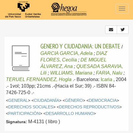
Togg
navig
GENERO Y CIUDADANIA: UN DEBATE
/
GARCIA GARCIA, Adela
;
DIAZ
FLORES, Cecilia
;
DE MIGUEL
ÁLVAREZ, Ana
;
QUESADA SARAVIA,
Lili
;
WILLIAMS, Mariana
;
FARIA, Nalu
;
TERUEL FERNANDEZ, Hogla
.-
Barcelona:
Icaria
, 2004
.- 1vol; 103pp; 21cms .-(Hacia el Sur; 39) .- ISBN 84-
7426-725-0 .-
<
GENERAL
> <
CIUDADANÍA
> <
GÉNERO
> <
DEMOCRACIA
>
<
DERECHOS SOCIALES
> <
DERECHOS REPRODUCTIVOS
>
<
PARTICIPACIÓN
> <
DESARROLLO HUMANO
>
M-4131 ( libro )
Signatura: