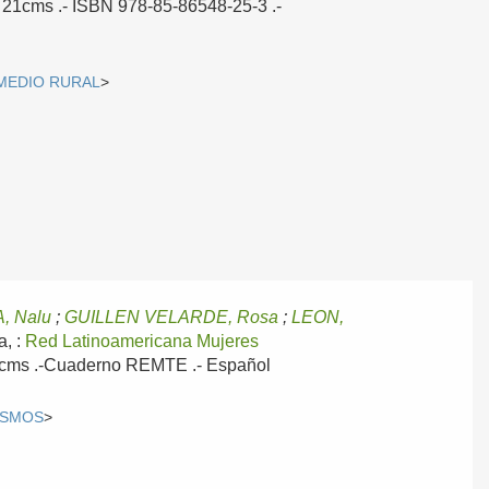
; 21cms .- ISBN 978-85-86548-25-3 .-
MEDIO RURAL
>
, Nalu
;
GUILLEN VELARDE, Rosa
;
LEON,
a, :
Red Latinoamericana Mujeres
 21cms .-Cuaderno REMTE .-
Español
ISMOS
>