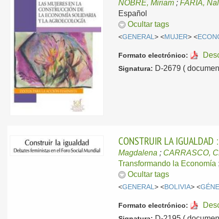
NOBRE, Miriam
;
FARIA, Na
Español
Ocultar tags
<
GENERAL
> <
MUJER
> <
ECONO
Des
Formato electrónico:
D-2679 ( document
Signatura:
CONSTRUIR LA IGUALDAD :
Magdalena
;
CARRASCO, Cri
Transformando la Economía
Ocultar tags
<
GENERAL
> <
BOLIVIA
> <
GÉN
Des
Formato electrónico:
D-2195 ( document
Signatura: