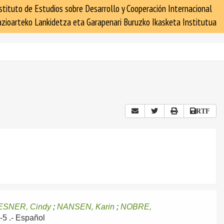
stituto de Estudios sobre Desarrollo y Cooperación Internacional
zioarteko Lankidetza eta Garapenari Buruzko Ikasketa Institutua
RTF
ESNER, Cindy
;
NANSEN, Karin
;
NOBRE,
-5 .-
Español