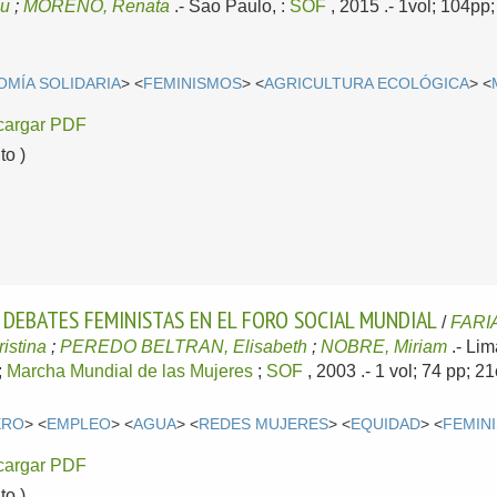
lu
;
MORENO, Renata
.-
Sao Paulo, :
SOF
, 2015
.- 1vol; 104pp
MÍA SOLIDARIA
> <
FEMINISMOS
> <
AGRICULTURA ECOLÓGICA
> <
cargar PDF
o )
 DEBATES FEMINISTAS EN EL FORO SOCIAL MUNDIAL
/
FARIA
stina
;
PEREDO BELTRAN, Elisabeth
;
NOBRE, Miriam
.-
Lim
;
Marcha Mundial de las Mujeres
;
SOF
, 2003
.- 1 vol; 74 pp;
ERO
> <
EMPLEO
> <
AGUA
> <
REDES MUJERES
> <
EQUIDAD
> <
FEMIN
cargar PDF
o )