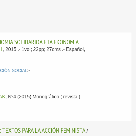
NOMIA SOLIDARIOA ETA EKONOMIA
I
, 2015
.- 1vol; 22pp; 27cms .-
Español,
CIÓN SOCIAL
>
AK
, Nº4 (2015) Monográfico ( revista )
 TEXTOS PARA LA ACCIÓN FEMINISTA
/