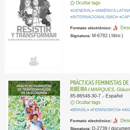
Ocultar tags
<
GENERAL
> <
AMÉRICA LATIN
<
INTERNACIONALISMO
> <
CAP
Des
Formato electrónico:
M-6782 ( libro )
Signatura:
PRÁCTICAS FEMINISTAS D
RIBEIRA
/
MARQUES, Gláuc
85-86548-30-7 .-
Español
Ocultar tags
<
BRASIL
> <
FEMINISMOS
> <
AG
Des
Formato electrónico:
D-2739 ( document
Signatura: