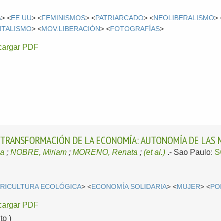
A
> <
EE.UU
> <
FEMINISMOS
> <
PATRIARCADO
> <
NEOLIBERALISMO
> 
ITALISMO
> <
MOV.LIBERACIÓN
> <
FOTOGRAFÍAS
>
cargar PDF
E TRANSFORMACIÓN DE LA ECONOMÍA: AUTONOMÍA DE LAS 
ia
;
NOBRE, Miriam
;
MORENO, Renata
;
(et al.)
.-
Sao Paulo:
S
RICULTURA ECOLÓGICA
> <
ECONOMÍA SOLIDARIA
> <
MUJER
> <
PO
cargar PDF
o )