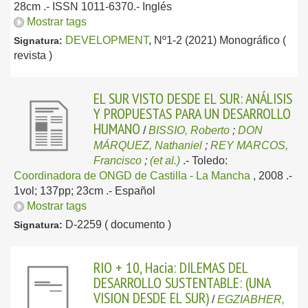
28cm .- ISSN 1011-6370.-
Inglés
Mostrar tags
DEVELOPMENT
, Nº1-2 (2021) Monográfico (
Signatura:
revista )
EL SUR VISTO DESDE EL SUR: ANÁLISIS
Y PROPUESTAS PARA UN DESARROLLO
HUMANO
/
BISSIO, Roberto
;
DON
MÁRQUEZ, Nathaniel
;
REY MARCOS,
Francisco
;
(et al.)
.-
Toledo:
Coordinadora de ONGD de Castilla - La Mancha
, 2008
.-
1vol; 137pp; 23cm .-
Español
Mostrar tags
D-2259 ( documento )
Signatura:
RIO + 10, Hacia: DILEMAS DEL
DESARROLLO SUSTENTABLE: (UNA
VISION DESDE EL SUR)
/
EGZIABHER,