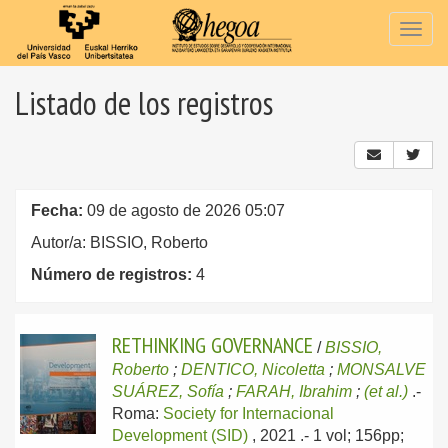
Togg
navig
Listado de los registros
Fecha:
09 de agosto de 2026 05:07
Autor/a: BISSIO, Roberto
Número de registros:
4
RETHINKING GOVERNANCE
/
BISSIO,
Roberto
;
DENTICO, Nicoletta
;
MONSALVE
SUÁREZ, Sofía
;
FARAH, Ibrahim
;
(et al.)
.-
Roma:
Society for Internacional
Development (SID)
, 2021
.- 1 vol; 156pp;