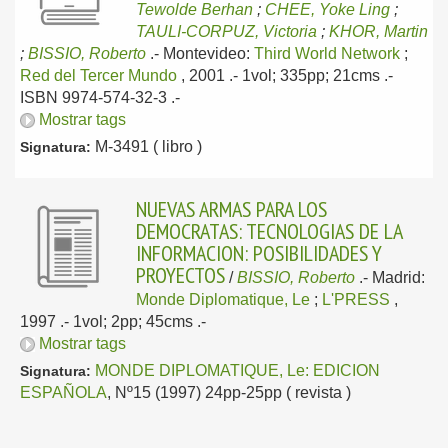
Tewolde Berhan
;
CHEE, Yoke Ling
;
TAULI-CORPUZ, Victoria
;
KHOR, Martin
;
BISSIO, Roberto
.-
Montevideo:
Third World Network
;
Red del Tercer Mundo
, 2001
.- 1vol; 335pp; 21cms .-
ISBN 9974-574-32-3 .-
Mostrar tags
M-3491 ( libro )
Signatura:
NUEVAS ARMAS PARA LOS
DEMOCRATAS: TECNOLOGIAS DE LA
INFORMACION: POSIBILIDADES Y
PROYECTOS
/
BISSIO, Roberto
.-
Madrid:
Monde Diplomatique, Le
;
L'PRESS
,
1997
.- 1vol; 2pp; 45cms .-
Mostrar tags
MONDE DIPLOMATIQUE, Le: EDICION
Signatura:
ESPAÑOLA
, Nº15 (1997) 24pp-25pp ( revista )