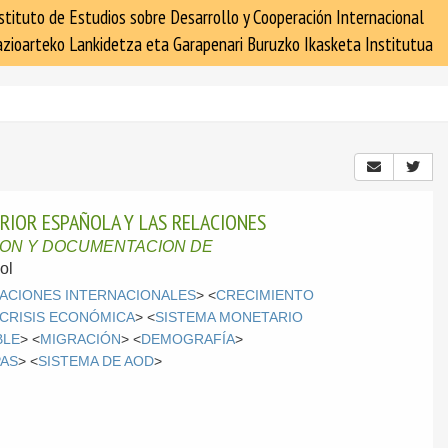
stituto de Estudios sobre Desarrollo y Cooperación Internacional
zioarteko Lankidetza eta Garapenari Buruzko Ikasketa Institutua
ERIOR ESPAÑOLA Y LAS RELACIONES
ION Y DOCUMENTACION DE
ol
ACIONES INTERNACIONALES
> <
CRECIMIENTO
CRISIS ECONÓMICA
> <
SISTEMA MONETARIO
BLE
> <
MIGRACIÓN
> <
DEMOGRAFÍA
>
AS
> <
SISTEMA DE AOD
>