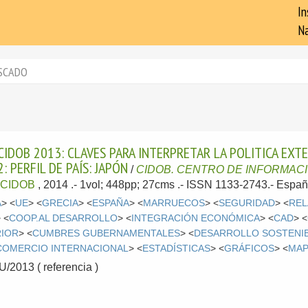
In
Na
SCADO
IDOB 2013: CLAVES PARA INTERPRETAR LA POLITICA EXT
 PERFIL DE PAÍS: JAPÓN
/
CIDOB. CENTRO DE INFORMAC
:
CIDOB
, 2014
.- 1vol; 448pp; 27cms .- ISSN 1133-2743.-
Españ
A
> <
UE
> <
GRECIA
> <
ESPAÑA
> <
MARRUECOS
> <
SEGURIDAD
> <
REL
 <
COOP.AL DESARROLLO
> <
INTEGRACIÓN ECONÓMICA
> <
CAD
> <
RIOR
> <
CUMBRES GUBERNAMENTALES
> <
DESARROLLO SOSTENI
COMERCIO INTERNACIONAL
> <
ESTADÍSTICAS
> <
GRÁFICOS
> <
MAP
2013 ( referencia )