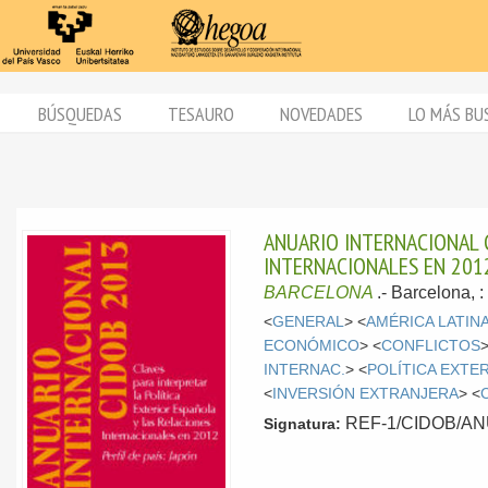
BÚSQUEDAS
TESAURO
NOVEDADES
LO MÁS BU
ANUARIO INTERNACIONAL C
INTERNACIONALES EN 2012:
BARCELONA
.-
Barcelona, 
<
GENERAL
> <
AMÉRICA LATIN
ECONÓMICO
> <
CONFLICTOS
>
INTERNAC.
> <
POLÍTICA EXTE
<
INVERSIÓN EXTRANJERA
> <
REF-1/CIDOB/ANU/
Signatura: