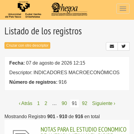
Togg
navig
Listado de los registros
Cruzar con otro descriptor
Fecha:
07 de agosto de 2026 12:15
Descriptor: INDICADORES MACROECONÓMICOS
Número de registros:
916
‹ Atrás
1
2
…
90
91
92
Siguiente ›
Mostrando Registro
901 - 910
de
916
en total
NOTAS PARA EL ESTUDIO ECONOMICO