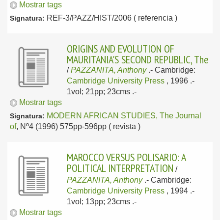
Mostrar tags
REF-3/PAZZ/HIST/2006 ( referencia )
Signatura:
ORIGINS AND EVOLUTION OF
MAURITANIA'S SECOND REPUBLIC, The
/
PAZZANITA, Anthony
.-
Cambridge:
Cambridge University Press
, 1996
.-
1vol; 21pp; 23cms .-
Mostrar tags
MODERN AFRICAN STUDIES, The Journal
Signatura:
of
, Nº4 (1996) 575pp-596pp ( revista )
MAROCCO VERSUS POLISARIO: A
POLITICAL INTERPRETATION
/
PAZZANITA, Anthony
.-
Cambridge:
Cambridge University Press
, 1994
.-
1vol; 13pp; 23cms .-
Mostrar tags