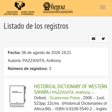
Togg
navig
Listado de los registros
Fecha:
06 de agosto de 2026 19:21
Autor/a: PAZZANITA, Anthony
Número de registros:
3
HISTORICAL DICTIONARY OF WESTERN
SAHARA
/
PAZZANITA, Anthony
.-
Oxford, :
Scarecrow Press
, 2006
.- 1vol;
523pp; 22cms .-(Historical Dictionaries of
Africa;96) .- ISBN 0-8108-5540-2 .-
Inglés