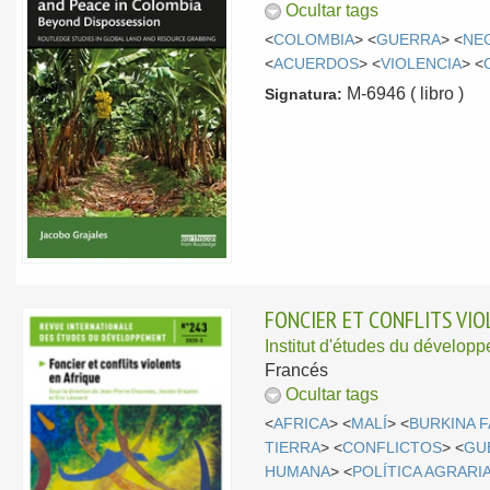
Ocultar tags
<
COLOMBIA
> <
GUERRA
> <
NE
<
ACUERDOS
> <
VIOLENCIA
> <
M-6946 ( libro )
Signatura:
FONCIER ET CONFLITS VIO
Institut d'études du dévelo
Francés
Ocultar tags
<
AFRICA
> <
MALÍ
> <
BURKINA 
TIERRA
> <
CONFLICTOS
> <
GU
HUMANA
> <
POLÍTICA AGRARI