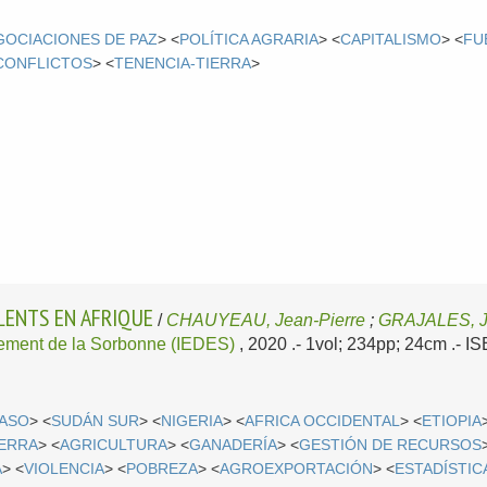
GOCIACIONES DE PAZ
> <
POLÍTICA AGRARIA
> <
CAPITALISMO
> <
FU
CONFLICTOS
> <
TENENCIA-TIERRA
>
LENTS EN AFRIQUE
/
CHAUYEAU, Jean-Pierre
;
GRAJALES, 
ppement de la Sorbonne (IEDES)
, 2020
.- 1vol; 234pp; 24cm .- 
FASO
> <
SUDÁN SUR
> <
NIGERIA
> <
AFRICA OCCIDENTAL
> <
ETIOPIA
ERRA
> <
AGRICULTURA
> <
GANADERÍA
> <
GESTIÓN DE RECURSOS
A
> <
VIOLENCIA
> <
POBREZA
> <
AGROEXPORTACIÓN
> <
ESTADÍSTIC