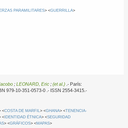
ERZAS PARAMILITARES
> <
GUERRILLA
>
Jacobo
;
LEONARD, Eric
;
(et al.)
.-
París:
ISBN 979-10-351-0573-0 .- ISSN 2554-3415.-
> <
COSTA DE MARFIL
> <
GHANA
> <
TENENCIA-
> <
IDENTIDAD ÉTNICA
> <
SEGURIDAD
AS
> <
GRÁFICOS
> <
MAPAS
>