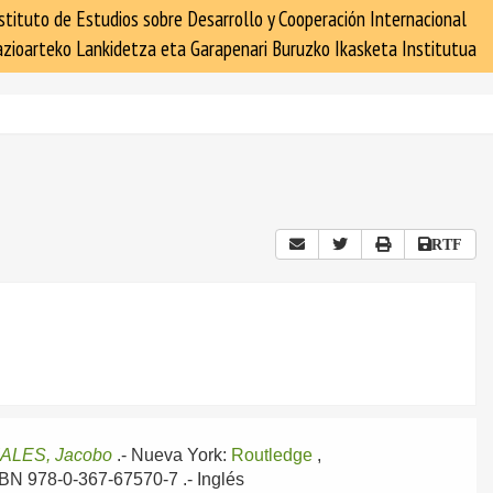
stituto de Estudios sobre Desarrollo y Cooperación Internacional
zioarteko Lankidetza eta Garapenari Buruzko Ikasketa Institutua
RTF
ALES, Jacobo
.-
Nueva York:
Routledge
,
ISBN 978-0-367-67570-7 .-
Inglés