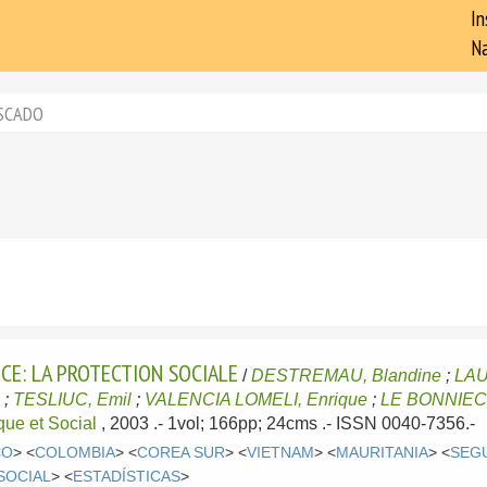
In
Na
SCADO
CE: LA PROTECTION SOCIALE
/
DESTREMAU, Blandine
;
LAU
e
;
TESLIUC, Emil
;
VALENCIA LOMELI, Enrique
;
LE BONNIEC,
ue et Social
, 2003
.- 1vol; 166pp; 24cms .- ISSN 0040-7356.-
CO
> <
COLOMBIA
> <
COREA SUR
> <
VIETNAM
> <
MAURITANIA
> <
SEG
SOCIAL
> <
ESTADÍSTICAS
>