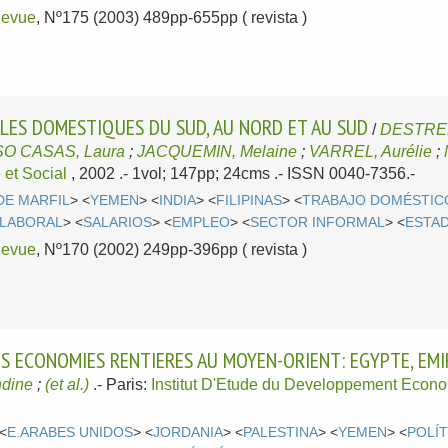
evue
, Nº175 (2003) 489pp-655pp ( revista )
 LES DOMESTIQUES DU SUD, AU NORD ET AU SUD
/
DESTREM
O CASAS, Laura
;
JACQUEMIN, Melaine
;
VARREL, Aurélie
;
et Social
, 2002
.- 1vol; 147pp; 24cms .- ISSN 0040-7356.-
DE MARFIL
> <
YEMEN
> <
INDIA
> <
FILIPINAS
> <
TRABAJO DOMÉSTIC
 LABORAL
> <
SALARIOS
> <
EMPLEO
> <
SECTOR INFORMAL
> <
ESTAD
evue
, Nº170 (2002) 249pp-396pp ( revista )
 ECONOMIES RENTIERES AU MOYEN-ORIENT: EGYPTE, EMIRA
dine
;
(et al.)
.-
Paris:
Institut D'Etude du Developpement Econo
 <
E.ARABES UNIDOS
> <
JORDANIA
> <
PALESTINA
> <
YEMEN
> <
POLÍ