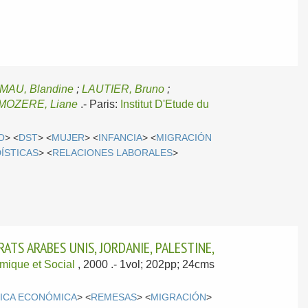
AU, Blandine
;
LAUTIER, Bruno
;
MOZERE, Liane
.-
Paris:
Institut D'Etude du
O
> <
DST
> <
MUJER
> <
INFANCIA
> <
MIGRACIÓN
ÍSTICAS
> <
RELACIONES LABORALES
>
TS ARABES UNIS, JORDANIE, PALESTINE,
mique et Social
, 2000
.- 1vol; 202pp; 24cms
TICA ECONÓMICA
> <
REMESAS
> <
MIGRACIÓN
>