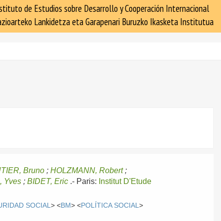
stituto de Estudios sobre Desarrollo y Cooperación Internacional
zioarteko Lankidetza eta Garapenari Buruzko Ikasketa Institutua
TIER, Bruno
;
HOLZMANN, Robert
;
 Yves
;
BIDET, Eric
.-
Paris:
Institut D'Etude
URIDAD SOCIAL
> <
BM
> <
POLÍTICA SOCIAL
>