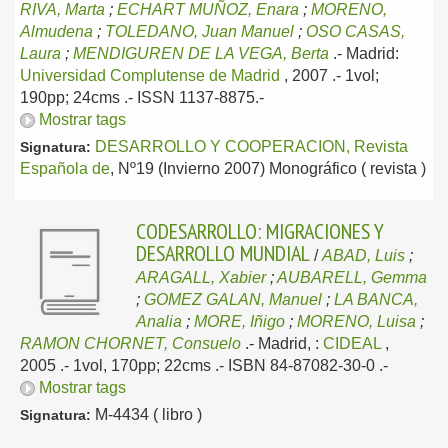
RIVA, Marta
;
ECHART MUÑOZ, Enara
;
MORENO,
Almudena
;
TOLEDANO, Juan Manuel
;
OSO CASAS,
Laura
;
MENDIGUREN DE LA VEGA, Berta
.-
Madrid:
Universidad Complutense de Madrid
, 2007
.- 1vol;
190pp; 24cms .- ISSN 1137-8875.-
Mostrar tags
DESARROLLO Y COOPERACION, Revista
Signatura:
Española de
, Nº19 (Invierno 2007) Monográfico ( revista )
CODESARROLLO: MIGRACIONES Y
DESARROLLO MUNDIAL
/
ABAD, Luis
;
ARAGALL, Xabier
;
AUBARELL, Gemma
;
GOMEZ GALAN, Manuel
;
LA BANCA,
Analia
;
MORE, Iñigo
;
MORENO, Luisa
;
RAMON CHORNET, Consuelo
.-
Madrid, :
CIDEAL
,
2005
.- 1vol, 170pp; 22cms .- ISBN 84-87082-30-0 .-
Mostrar tags
M-4434 ( libro )
Signatura: