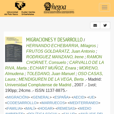
Togg
navig
MIGRACIONES Y DESARROLLO
/
HERNANDO ECHEBARRIA, Milagros
;
FRUTOS GOLDARATZ, Juan Antonio
;
RODRIGUEZ MANZANO, Irene
;
RAMON
CHORNET, Consuelo
;
CARVALLO DE LA
RIVA, Marta
;
ECHART MUÑOZ, Enara
;
MORENO,
Almudena
;
TOLEDANO, Juan Manuel
;
OSO CASAS,
Laura
;
MENDIGUREN DE LA VEGA, Berta
.-
Madrid:
Universidad Complutense de Madrid
, 2007
.- 1vol;
190pp; 24cms .- ISSN 1137-8875.-
<
MIGRACIÓN
> <
GENERAL
> <
ESPAÑA
> <
AECID
> <
UE
>
<
CODESARROLLO
> <
MARRUECOS
> <
MEDITERRANEO
>
<
FAMILIA
> <
MALÍ
> <
HOGAR
> <
REMESAS
> <
MEDIO