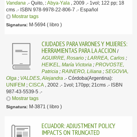
Vandana
.-
Quito, :
Abya-Yala
, 2009
.- 1vol; 122 pp; 18
cms .- ISBN 978-9978-22-806-7 .-
Español
Mostrar tags
M-5694 ( libro )
Signatura:
CIUDADES PARA VARONES Y MUJERES:
HERRAMIENTAS PARA LA ACCION
/
AGUIRRE, Rosario
;
LARREA, Carlos
;
HEIKEL, María Victoria
;
PROVOSTE,
Patricia
;
RAINERO, Liliana
;
SEGOVIA,
Olga
;
VALDES, Alejandra
.-
Córdoba(Argentina):
UNIFEM
;
CISCA
, 2002
.- 1vol; 170pp; 21cms .- ISBN
987-43-5539-5 .-
Mostrar tags
M-3871 ( libro )
Signatura:
ECUADOR: ADJUSTMENT POLICY
IMPACTS ON TRUNCATED