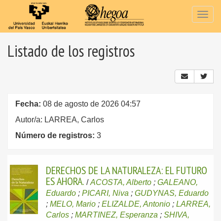
Togg
navig
Listado de los registros
Fecha:
08 de agosto de 2026 04:57
Autor/a: LARREA, Carlos
Número de registros:
3
DERECHOS DE LA NATURALEZA: EL FUTURO
ES AHORA.
/
ACOSTA, Alberto
;
GALEANO,
Eduardo
;
PICARI, Niva
;
GUDYNAS, Eduardo
;
MELO, Mario
;
ELIZALDE, Antonio
;
LARREA,
Carlos
;
MARTINEZ, Esperanza
;
SHIVA,