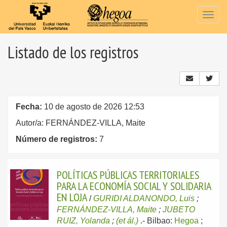
Togg
navig
Listado de los registros
Fecha:
10 de agosto de 2026 12:53
Autor/a: FERNÁNDEZ-VILLA, Maite
Número de registros:
7
POLÍTICAS PÚBLICAS TERRITORIALES
PARA LA ECONOMÍA SOCIAL Y SOLIDARIA
EN LOJA
/
GURIDI ALDANONDO, Luis
;
FERNÁNDEZ-VILLA, Maite
;
JUBETO
RUIZ, Yolanda
;
(et ál.)
.-
Bilbao:
Hegoa
;