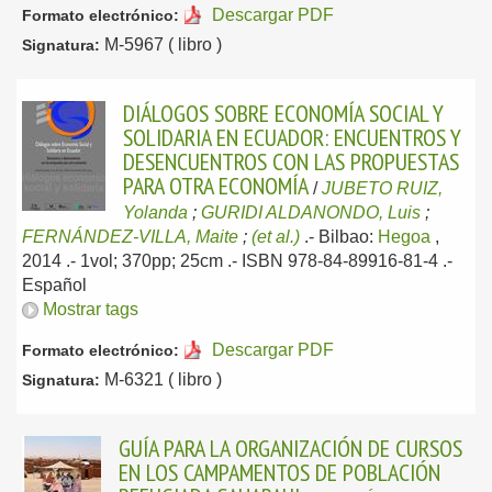
Descargar PDF
Formato electrónico:
M-5967 ( libro )
Signatura:
DIÁLOGOS SOBRE ECONOMÍA SOCIAL Y
SOLIDARIA EN ECUADOR: ENCUENTROS Y
DESENCUENTROS CON LAS PROPUESTAS
PARA OTRA ECONOMÍA
/
JUBETO RUIZ,
Yolanda
;
GURIDI ALDANONDO, Luis
;
FERNÁNDEZ-VILLA, Maite
;
(et al.)
.-
Bilbao:
Hegoa
,
2014
.- 1vol; 370pp; 25cm .- ISBN 978-84-89916-81-4 .-
Español
Mostrar tags
Descargar PDF
Formato electrónico:
M-6321 ( libro )
Signatura:
GUÍA PARA LA ORGANIZACIÓN DE CURSOS
EN LOS CAMPAMENTOS DE POBLACIÓN