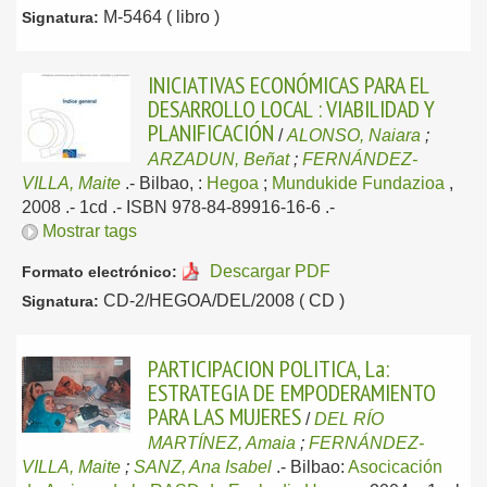
M-5464 ( libro )
Signatura:
INICIATIVAS ECONÓMICAS PARA EL
DESARROLLO LOCAL : VIABILIDAD Y
PLANIFICACIÓN
/
ALONSO, Naiara
;
ARZADUN, Beñat
;
FERNÁNDEZ-
VILLA, Maite
.-
Bilbao, :
Hegoa
;
Mundukide Fundazioa
,
2008
.- 1cd .- ISBN 978-84-89916-16-6 .-
Mostrar tags
Descargar PDF
Formato electrónico:
CD-2/HEGOA/DEL/2008 ( CD )
Signatura:
PARTICIPACION POLITICA, La:
ESTRATEGIA DE EMPODERAMIENTO
PARA LAS MUJERES
/
DEL RÍO
MARTÍNEZ, Amaia
;
FERNÁNDEZ-
VILLA, Maite
;
SANZ, Ana Isabel
.-
Bilbao:
Asocicación