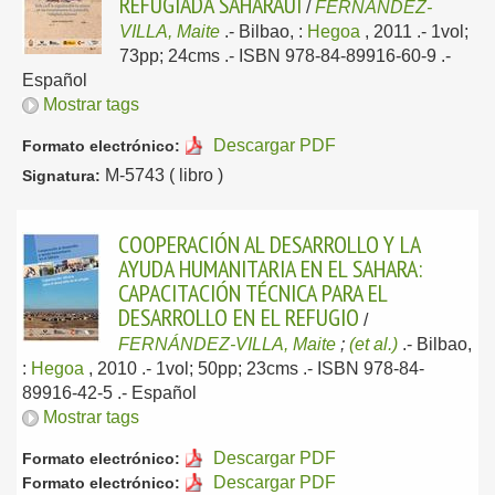
REFUGIADA SAHARAUI
/
FERNÁNDEZ-
VILLA, Maite
.-
Bilbao, :
Hegoa
, 2011
.- 1vol;
73pp; 24cms .- ISBN 978-84-89916-60-9 .-
Español
Mostrar tags
Descargar PDF
Formato electrónico:
M-5743 ( libro )
Signatura:
COOPERACIÓN AL DESARROLLO Y LA
AYUDA HUMANITARIA EN EL SAHARA:
CAPACITACIÓN TÉCNICA PARA EL
DESARROLLO EN EL REFUGIO
/
FERNÁNDEZ-VILLA, Maite
;
(et al.)
.-
Bilbao,
:
Hegoa
, 2010
.- 1vol; 50pp; 23cms .- ISBN 978-84-
89916-42-5 .-
Español
Mostrar tags
Descargar PDF
Formato electrónico:
Descargar PDF
Formato electrónico: