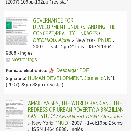
(2007) 109pp-132pp ( revista )
GOVERNANCE FOR
DEVELOPMENT:UNDERSTANDING THE
CONCEPT/REALITY LINKAGES
/
DIEDHIOU, Alpha
.-
New York:
PNUD
,
2007
.- 1vol;15pp;25cms .- ISSN 1464-
9888.-
Inglés
Mostrar tags
Descargar PDF
Formato electrónico:
HUMAN DEVELOPMENT, Journal of
, Nº1
Signatura:
(2007) 23pp-38pp ( revista )
AMARTYA SEN, THE WORLD BANK AND THE
REDRESS OF URBAN POVERTY: A BRAZILIAN
CASE STUDY
/
APSAN FREDIANI, Alexandre
.-
New York:
PNUD
, 2007
.- 1vol;19pp;25cms
.- ISSN 1464-9888.-
Inglés