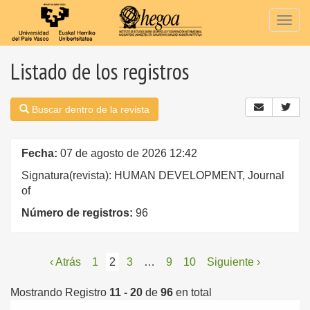
Togg
navig
Listado de los registros
Buscar dentro de la revista
Fecha:
07 de agosto de 2026 12:42
Signatura(revista): HUMAN DEVELOPMENT, Journal
of
Número de registros:
96
‹ Atrás
1
2
3
…
9
10
Siguiente ›
Mostrando Registro
11 - 20
de
96
en total