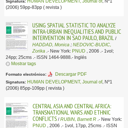
HUMAN DEVELOPMENT, Journal of
, Nº1
Signatura:
(2006) 59pp-83pp ( revista )
USING SPATIAL STATISTIC TO ANALYZE
INTRA-URBAN INEQUALITIES AND PUBLIC
INTERVENTION IN SAO PAULO, BRAZIL
/
HADDAD, Monica
;
NEDOVIC-BUDIC,
Zorika
.-
New York:
PNUD
, 2006
.- 1vol;
24pp; 25cms .- ISSN 1464-9888.-
Inglés
Mostrar tags
Descargar PDF
Formato electrónico:
HUMAN DEVELOPMENT, Journal of
, Nº1
Signatura:
(2006) 85pp-109pp ( revista )
CENTRAL ASIA AND CENTRAL AFRICA:
TRANSNATIONAL WARS AND ETHNIC
CONFLICTS
/
RUBIN, Barnett R
.-
New York:
PNUD
, 2006
.- 1vol, 17pp, 25cms .- ISSN