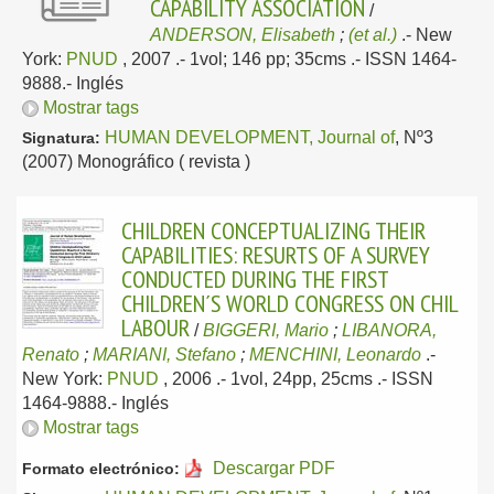
CAPABILITY ASSOCIATION
/
ANDERSON, Elisabeth
;
(et al.)
.-
New
York:
PNUD
, 2007
.- 1vol; 146 pp; 35cms .- ISSN 1464-
9888.-
Inglés
Mostrar tags
HUMAN DEVELOPMENT, Journal of
, Nº3
Signatura:
(2007) Monográfico ( revista )
CHILDREN CONCEPTUALIZING THEIR
CAPABILITIES: RESURTS OF A SURVEY
CONDUCTED DURING THE FIRST
CHILDREN´S WORLD CONGRESS ON CHIL
LABOUR
/
BIGGERI, Mario
;
LIBANORA,
Renato
;
MARIANI, Stefano
;
MENCHINI, Leonardo
.-
New York:
PNUD
, 2006
.- 1vol, 24pp, 25cms .- ISSN
1464-9888.-
Inglés
Mostrar tags
Descargar PDF
Formato electrónico: