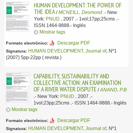
HUMAN DEVELOPMENT:THE POWER OF
THE IDEA
/
MCNEILL, Desmond
.-
New
York:
PNUD
, 2007
.- 1vol;17pp;25cms .-
ISSN 1464-9888.-
Inglés
Mostrar tags
Descargar PDF
Formato electrónico:
HUMAN DEVELOPMENT, Journal of
, Nº1
Signatura:
(2007) 5pp-22pp ( revista )
CAPABILITY, SUSTAINABILITY AND
COLLECTIVE ACTION: AN EXAMINATION
OF A RIVER WATER DISPUTE
/
ANAND, P.B
.-
New York:
PNUD
, 2007
.-
1vol;23pp;25cms .- ISSN 1464-9888.-
Inglés
Mostrar tags
Descargar PDF
Formato electrónico:
HUMAN DEVELOPMENT, Journal of
, Nº1
Signatura: